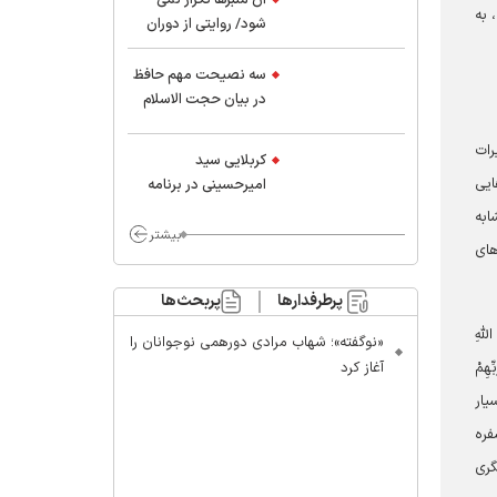
 به
شود/ روایتی از دوران
کودکی و نوجوانی این
واعظ بزرگ و نویسنده و
سه نصیحت مهم حافظ
پژوهشگر جهان اسلام
در بیان حجت الاسلام
موسوی مطلق
رات
کربلایی سید
رحمت‌هایی
امیر‌حسینی در برنامه
ایران حسین(ع):
ابه
محسن چاوشی چه
بیشتر
رهای
خوب گفت که مردم خدا
مراقب ماست/ مردم
پرطرفدارها
پربحث‌ها
دهن تفرقه افکنان بزنند
ّهِ
«نوگفته»؛ شهاب مرادی دورهمی نوجوانان را
عِندَ رَبِّهِمْ
آغاز کرد
یار
فره
گری