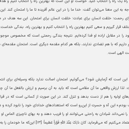
د راه یک راه را انتخاب کنید. خواست او این است که بهترین راه را انتخاب کنیم و هدف
 به این معنا می‌توان گفت: خدا ما را در این عالم آفریده تا ما را امتحان کند. این
برای رحمت؛ خلقت انسان برای عبادت؛ خلقت انسان برای امتحان. این سه هدف در 
تلف قرار گیریم و سعی کنیم بهترین راه را انتخاب کنیم و بهترین راه، بندگی خداست. 
ود را در مقابل اراده او فدا کرده‌ایم. نتیجه بندگی رحمتی است که مخصوص موجو
ریم که با هم تضادی ندارند، بلکه هر کدام مقدمه دیگری است. امتحان مقدمه‌ای ب
مت الهی است.
این است که آزمایش شود؟ می‌گوئیم: امتحان اصالت ندارد بلکه وسیله‌ای برای انت
 لذا ارزش واقعی ما آن مقامی است که باید به آن برسیم و ارزش بالفعل ما آن چ
ی اولیه را هم از دست بدهد و تنزل کند. در این صورت از کسانی است که در قی
ا؛ [۱۲] کاش اصلاً آدم نبودم و خاک بودم.» این آه و حسرت از این‌رو است که استعدادهای خدادای خود را نابود کرده و 
نمی‌داند شیادان به راحتی می‌توانند او را فریب دهند و به بهای ناچیزی الماس او را
دستش بگیرند. ارزش ما را تنها خدا می‌داند و ما به قول او اعتماد می‌کنیم که می‌فرماید: کانَ ذلِکَ عِنْدَ اللَّهِ فَوْزاً عَظیماً؛ [۱۳] این‌