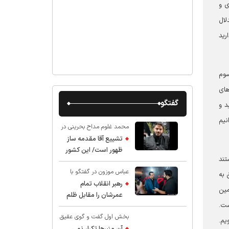
ی و
لال
رید
سوم
های
گفتگو
د و
نیم
محمد غلوم مداح بحرینی در
گفت و گو با عقیق:
تشییع آقا مقدمه ساز
ظهور است/ این کشور
تند
صاحب دارد
عباس موزون در گفتگو با
 به
عقیق:
رهبر انقلاب تمام
مین
عمرشان را مقابل ظلم
ست.
ایستادند پس نباید از
بخش اول گفت و گوی عقیق
شهادت ایشان شگفت
یم.
با استاد حسین انصاریان:
زده شد
آن منبرها تکرار نمی