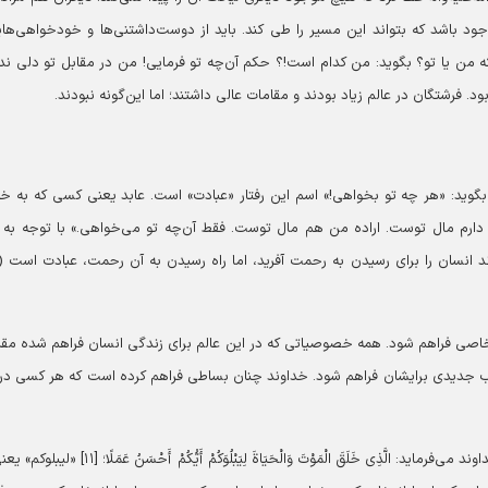
وجود باشد که بتواند این مسیر را طی کند. باید از دوست‌داشتنی‌ها و خودخواهی‌ه
 من یا تو؟ بگوید: من کدام است!؟ حکم آن‌چه تو فرمایی! من در مقابل تو دلی ندا
. فرشتگان در عالم زیاد بودند و مقامات عالی داشتند؛ اما این‌گونه نبودند.
وید: «هر چه تو بخواهی!» اسم این رفتار «عبادت» است. عابد یعنی کسی که به خ
ه دارم مال توست. اراده من هم مال توست. فقط آن‌چه تو می‌خواهی.» با توجه به 
نسان را برای رسیدن به رحمت آفرید، اما راه رسیدن به آن رحمت، عبادت است (وَ
خاصی فراهم شود. همه خصوصیاتی که در این عالم برای زندگی انسان فراهم شده مق
انتخاب جدیدی برایشان فراهم شود. خداوند چنان بساطی فراهم کرده است که هر کسی در
در فرهنگ قرآنی و اسلامی نام این شرایط «امتحان» است. خداوند می‌فرماید: الَّذِی خَلَقَ الْمَوْتَ وَالْحَیَاةَ لِیَبْلُوَکُمْ أَیُّکُمْ أَحْس