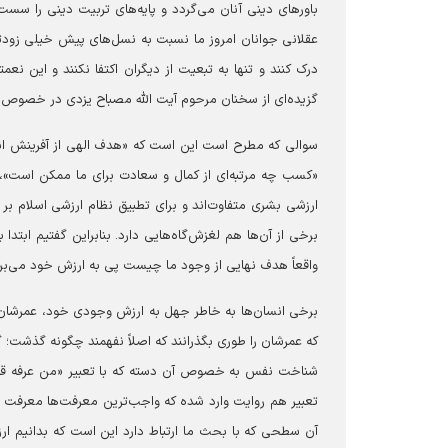
باورهای دینی آنان می‌گردد و پایه‌های تربیت دینی را سس
عقلانی جوانان امروز ما نسبت به نسل‌های پیش خیلی زودتر به
درک کنند و تنها به تبعیت از دیگران اکتفا نکنند و این نع
گزیده‌ای از سخنان مرحوم آیت الله مصباح یزدی در خصوص 
سوالی که مطرح است این است که «هدف الهی از آفرینش ان
«کسب چه مرتبه‌ای از کمال و سعادت برای ما ممکن است»،
ارزشی بشری متفاوت‌اند و برای تطبیق نظام ارزشی اسلام بر
برخی از آن‌ها هم لغزش‌گاه‌هایی دارد. بنابراین گفتیم ابتدا ب
واقعاً هدف نهایی از وجود ما چیست پی به ارزش خود می‌بریم
برخی انسان‌ها به خاطر جهل به ارزش وجودی خود، عمرشان ر
که عمرشان را طوری بگذرانند که اصلاً نفهمند چگونه گذشت؛ گ
شناخت نفس به خصوص آن دسته که با تعبیر «من عرفه قدره»
تعبیر هم روایت وارد شده که واجب‌ترین معرفت‌ها معرفت ن
آن سطحی که با بحث ما ارتباط دارد این است که بدانیم ار