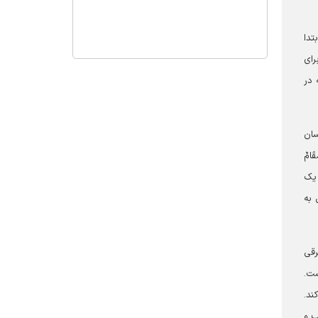
تدا
رای
 در
سان
امٌ
ا مظهر اختیار و اراده خدا شود (أجعلک تقول لشیء کن فیکون ).[۸] به یک
 به
رقی
ست.
ند.
ب و