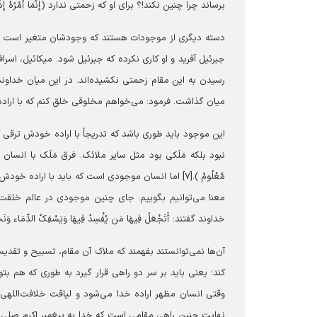
برساند چرا چنین نکند!؟ برای او که زحمتی ندارد (إِنَّمَا أَمْرُهُ إِذَا أَرَاد
دسته دیگری از موجودات هستند که وجودشان متغیر است و به 
جبرئیل آفرید و او کاری نکرده که جبرئیل شود. میکائیل، اسر
رسیدن به این مقام زحمتی نکشیده‌اند. در این میان خداون
میان گذاشت. فرمود: می‌خواهم مخلوقی خلق کنم که با اراد
این موجود باید طوری باشد که تدریجاً با اراده خودش ترقی ک
نبود بلکه مَلَکی بود مثل سایر ملائک. فرق مَلَک با انسان در ه
معنا می‌توانیم بگوییم: جای چنین موجودی در عالم خلقت خ
خداوند گفتند: أَتَجْعَلُ فِیهَا مَن یُفْسِدُ فِیهَا وَیَسْفِکُ الدِّمَاء وَنَح
آن‌ها نمی‌توانستند بفهمند که ملاک آن مقام، تسبیح و تقد
کند؛ یعنی باید بر سر دو راهی قرار گیرد به طوری که هم بتو
وقتی انسان مظهر اراده خدا می‌شود و لیاقت خلافت‌اللهی پ
نهایت چنین راهی مقامی است که خدا به پیغمبر اکرم صلی‌الله