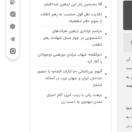
آقا نخستین زائر این اربعین شد+فیلم
تکذیب نقل قول منتسب به رهبر انقلاب
از سوی دفتر معظم‌له
مراسم عزاداری اربعین هیأت‌های
دانشجویی در جوار محل شهادت رهبر
انقلاب
«نوگفته»؛ شهاب مرادی دورهمی نوجوانان
 آن
را آغاز کرد
است
آلبوم بین‌المللی «یا لثارات الامام» با حضور
 به
مداحان ایران و جهان عرب در آستانه
انتشار
همه
بیعت زنان با زینب کبری؛ آغازِ احیای
تمدنِ مهدوی به دستِ زن
‌ها
 به
 در