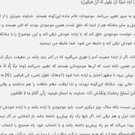
َ شَیْئًا أَنْ یَقُولَ لَهُ کُنْ فَیَکُونُ).
مرور تغییر می‌کنند. موجودات عالم ماده این‌گونه هستند. خداوند جبرئیل را از اب
افیل و سایر ملائکه هم از ابتدا که خلق شدند همین موجودی بودند که الان هستند و ب
د خواست موجودی خلق کند که با اراده خودش ترقی کند و این موضوع را با ملائکه
ه خودش ترقی کند و خلیفه من شود. شما خلیفه من نیستید.
ند. اگر از ابتدا حضرت آدم را طوری می‌آفرید که در آخر باید باشد در حقیقت دیگر ان
مین نکته است که آن‌ها موجوداتی هستند که تغییر نمی‌کنند (وَمَا مِنَّا إِلَّا لَهُ مَقَ
مَّعْلُومٌ ).[۷] اما انسان موجودی است که باید با اراده خودش پیش برود ت
الی بود. ملائکه این‌گونه نبودند و لذا لیاقت مقام خلافت را هم نداشتند و وقتی
ْنُ نُسَبِّحُ بِحَمْدِکَ وَنُقَدِّسُ لَکَ؛ خداوند به اجمال فرمود: إِنِّی أَعْلَمُ مَا لاَ تَعْلَمُونَ.
یس نیست بلکه ملاک چیز دیگری است. باید موجودی با اراده باشد و با اراده خودش ت
اند تنزل و هم ترقی کند. اگر تنها یک راه پیش‌رو داشته باشد باز انتخابی در کار نی
یدا می‌کند که دو راه پیش‌رو داشته باشد و با انتخاب خود راه صحیح را انتخاب ک
‌علیه‌وآله عطا کرد که هیچ موجود دیگری لیاقت آن را پیدا نمی‌کند. دیگران هم مرات