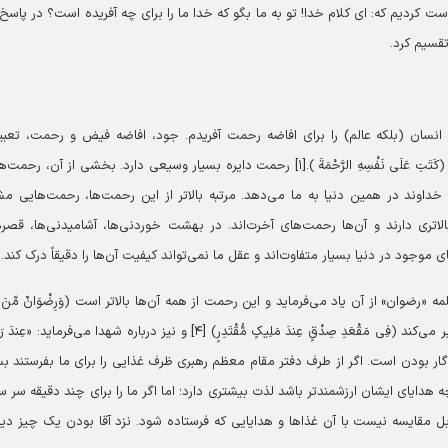
است کردیم که: ای کلام خدا! تو به ما بگو که خدا ما را برای چه آفریده است؟ در پاسخ،
تقسیم کرد.
انسان (بلکه عالم) را برای افاضه رحمت آفریدم. جود، افاضه فیض و رحمت، تعبی
مختلفی از یک حقیقت‌اند که تعبیر قرآنی آن «رحمت» است (کَتَبَ عَلَی نَفْسِهِ الرَّحْمَةَ ).[۱] رحمت دایره بسیار وسیعی دارد. بخشی از آن، 
خداوند در همین دنیا به ما می‌دهد. مرتبه بالاتر از این رحمت‌ها، رحمت‌هایی مش
هاً) [۲] با این تفاوت که ارزش بالاتری دارند و آن‌ها رحمت‌های آخرت‌اند. در بهشت خوردنی‌ها، آشامیدنی‌ها، قص
وجود در دنیا بسیار متفاوت‌اند و عقل ما نمی‌تواند کیفیت آن‌ها را دقیقاً درک کند.
رضوان» از آن یاد می‌فرماید و این رحمت از همه آن‌ها بالاتر است (وَرِضْوَانٌ مِّنَ الل
أَکْبَرُ) [۳] و گاهی با عنوان «مقامی نزدیک به خدا» از آن تعبیر می‌کند (فِی مَقْعَدِ صِدْقٍ عِندَ مَلِیکٍ مُّقْتَدِرٍ) [۴] و نیز درباره شهدا می‌فرماید: «
، نزد پروردگار بودن است. اگر از طرف دفتر مقام معظم رهبری ظرف غذایی را برای ما بفرستند بس
هدایای ایشان ارزشمندتر باشد لذت بیشتری دارد؛ اما اگر ما را برای چند دقیقه سر س
قابل مقایسه نیست با آن غذاها و هدایایی که فرستاده شود. نزد آقا بودن یک چیز دی