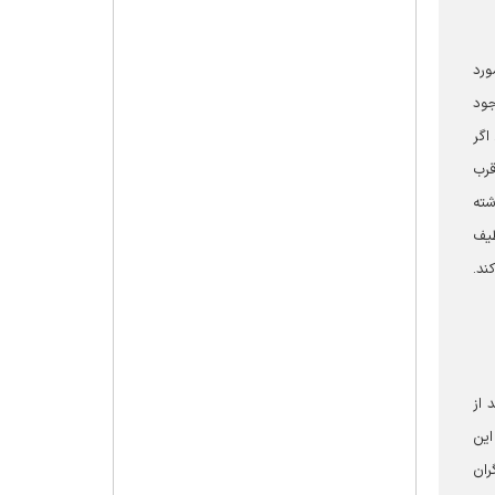
ورد
جود
اگر
قرب
شته
طیف
ند.
 از
این
ران