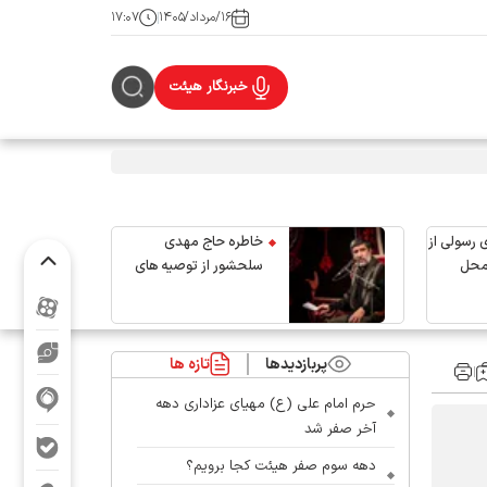
۱۶/مرداد/۱۴۰۵
۱۷:۰۷
خبرنگار هیئت
 رسولی از
خاطره حاج مهدی
محل
سلحشور از توصیه های
رهبر شهید انقلاب
پربازدیدها
تازه ها
حرم امام علی (ع) مهیای عزاداری دهه
آخر صفر شد
دهه سوم صفر هیئت کجا برویم؟