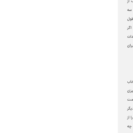
 از
 سه
طول
اگر
دات
رای
خاب
یزی
امت
دیگر
 از
که ما خودمان را به چه