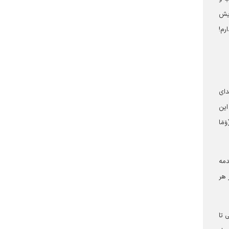
ایش
رم!
دای
این
مَا
دمه
 هر
َنُ عَمَلًا؛ [۱۱] «لیبلوکم» یعنی تا