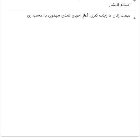
آستانه انتشار
بیعت زنان با زینب کبری؛ آغازِ احیای تمدنِ مهدوی به دستِ زن