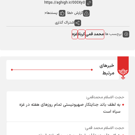
گزارش خطا
پسندها
0
اشتراک گذاری
برچسب ها:
محمد قمی
کربلا
غزه
خبرهای
مرتبط
حجت الاسلام محمدقمی:
به لطف باند جنایتکار صهیونیستی تمام روزهای هفته در غزه
سیاه است
حجت الاسلام محمد قمی: