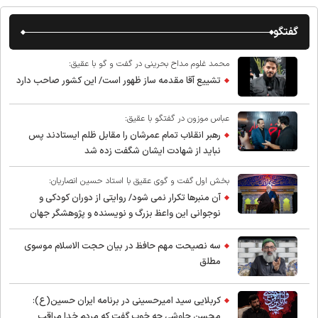
گفتگو
محمد غلوم مداح بحرینی در گفت و گو با عقیق:
تشییع آقا مقدمه ساز ظهور است/ این کشور صاحب دارد
عباس موزون در گفتگو با عقیق:
رهبر انقلاب تمام عمرشان را مقابل ظلم ایستادند پس
نباید از شهادت ایشان شگفت زده شد
بخش اول گفت و گوی عقیق با استاد حسین انصاریان:
آن منبرها تکرار نمی شود/ روایتی از دوران کودکی و
نوجوانی این واعظ بزرگ و نویسنده و پژوهشگر جهان
اسلام
سه نصیحت مهم حافظ در بیان حجت الاسلام موسوی
مطلق
کربلایی سید امیر‌حسینی در برنامه ایران حسین(ع):
محسن چاوشی چه خوب گفت که مردم خدا مراقب