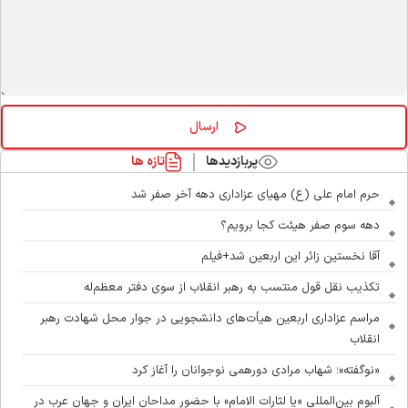
پربازدیدها
تازه ها
حرم امام علی (ع) مهیای عزاداری دهه آخر صفر شد
دهه سوم صفر هیئت کجا برویم؟
آقا نخستین زائر این اربعین شد+فیلم
تکذیب نقل قول منتسب به رهبر انقلاب از سوی دفتر معظم‌له
مراسم عزاداری اربعین هیأت‌های دانشجویی در جوار محل شهادت رهبر
انقلاب
«نوگفته»؛ شهاب مرادی دورهمی نوجوانان را آغاز کرد
آلبوم بین‌المللی «یا لثارات الامام» با حضور مداحان ایران و جهان عرب در