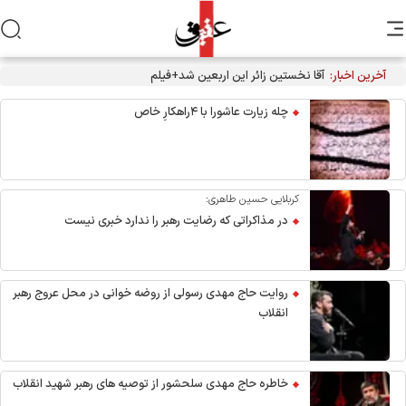
آخرین اخبار:
آقا نخستین زائر این اربعین شد+فیلم
چله زیارت عاشورا با ۴راهکارِ خاص
کربلایی حسین طاهری:
در مذاکراتی که رضایت رهبر را ندارد خبری نیست
روایت حاج مهدی رسولی از روضه خوانی در محل عروج رهبر
انقلاب
خاطره حاج مهدی سلحشور از توصیه های رهبر شهید انقلاب