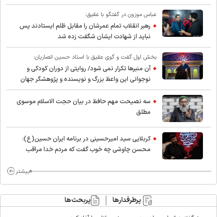
عباس موزون در گفتگو با عقیق:
رهبر انقلاب تمام عمرشان را مقابل ظلم ایستادند پس
نباید از شهادت ایشان شگفت زده شد
بخش اول گفت و گوی عقیق با استاد حسین انصاریان:
آن منبرها تکرار نمی شود/ روایتی از دوران کودکی و
نوجوانی این واعظ بزرگ و نویسنده و پژوهشگر جهان
اسلام
سه نصیحت مهم حافظ در بیان حجت الاسلام موسوی
مطلق
کربلایی سید امیر‌حسینی در برنامه ایران حسین(ع):
محسن چاوشی چه خوب گفت که مردم خدا مراقب
ماست/ مردم دهن تفرقه افکنان بزنند
بیشتر
پرطرفدارها
پربحث‌ها