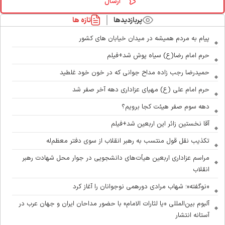
پربازدیدها
تازه ها
پیام به مردم همیشه در میدان خیابان های کشور
حرم امام رضا(ع) سیاه پوش شد+فیلم
حمیدرضا رجب زاده مداح جوانی که در خون خود غلطید
حرم امام علی (ع) مهیای عزاداری دهه آخر صفر شد
دهه سوم صفر هیئت کجا برویم؟
آقا نخستین زائر این اربعین شد+فیلم
تکذیب نقل قول منتسب به رهبر انقلاب از سوی دفتر معظم‌له
مراسم عزاداری اربعین هیأت‌های دانشجویی در جوار محل شهادت رهبر
انقلاب
«نوگفته»؛ شهاب مرادی دورهمی نوجوانان را آغاز کرد
آلبوم بین‌المللی «یا لثارات الامام» با حضور مداحان ایران و جهان عرب در
آستانه انتشار