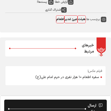
گزارش خطا
پسندها
1
اشتراک گذاری
برچسب ها:
هیئت
عیئ غدیر
اطعام
خبرهای
مرتبط
فیلم عکس|
سفره اطعام‌ ۱۰ هزار نفری در حرم امام علی(ع)
ارسال