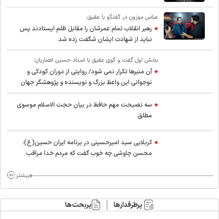
عباس موزون در گفتگو با عقیق:
رهبر انقلاب تمام عمرشان را مقابل ظلم ایستادند پس
نباید از شهادت ایشان شگفت زده شد
بخش اول گفت و گوی عقیق با استاد حسین انصاریان:
آن منبرها تکرار نمی شود/ روایتی از دوران کودکی و
نوجوانی این واعظ بزرگ و نویسنده و پژوهشگر جهان
اسلام
سه نصیحت مهم حافظ در بیان حجت الاسلام موسوی
مطلق
کربلایی سید امیر‌حسینی در برنامه ایران حسین(ع):
محسن چاوشی چه خوب گفت که مردم خدا مراقب
ماست/ مردم دهن تفرقه افکنان بزنند
بیشتر
پرطرفدارها
پربحث‌ها