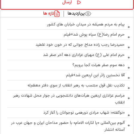
پربازدیدها
تازه ها
پیام به مردم همیشه در میدان خیابان های کشور
حرم امام رضا(ع) سیاه پوش شد+فیلم
حمیدرضا رجب زاده مداح جوانی که در خون خود غلطید
حرم امام علی (ع) مهیای عزاداری دهه آخر صفر شد
دهه سوم صفر هیئت کجا برویم؟
آقا نخستین زائر این اربعین شد+فیلم
تکذیب نقل قول منتسب به رهبر انقلاب از سوی دفتر معظم‌له
مراسم عزاداری اربعین هیأت‌های دانشجویی در جوار محل شهادت رهبر
انقلاب
«نوگفته»؛ شهاب مرادی دورهمی نوجوانان را آغاز کرد
آلبوم بین‌المللی «یا لثارات الامام» با حضور مداحان ایران و جهان عرب در
آستانه انتشار