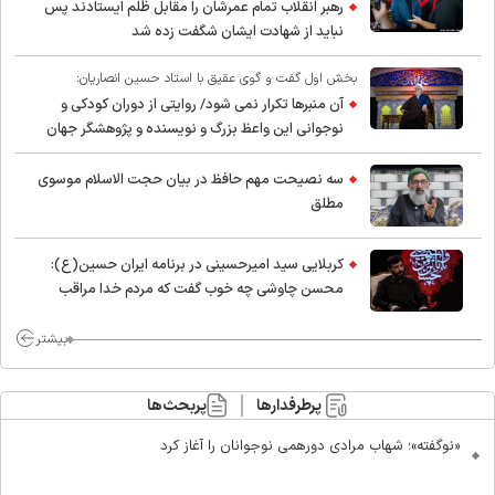
رهبر انقلاب تمام عمرشان را مقابل ظلم ایستادند پس
نباید از شهادت ایشان شگفت زده شد
بخش اول گفت و گوی عقیق با استاد حسین انصاریان:
آن منبرها تکرار نمی شود/ روایتی از دوران کودکی و
نوجوانی این واعظ بزرگ و نویسنده و پژوهشگر جهان
اسلام
سه نصیحت مهم حافظ در بیان حجت الاسلام موسوی
مطلق
کربلایی سید امیر‌حسینی در برنامه ایران حسین(ع):
محسن چاوشی چه خوب گفت که مردم خدا مراقب
ماست/ مردم دهن تفرقه افکنان بزنند
بیشتر
پرطرفدارها
پربحث‌ها
«نوگفته»؛ شهاب مرادی دورهمی نوجوانان را آغاز کرد