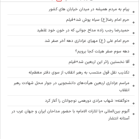
پیام به مردم همیشه در میدان خیابان های کشور
حرم امام رضا(ع) سیاه پوش شد+فیلم
حمیدرضا رجب زاده مداح جوانی که در خون خود غلطید
حرم امام علی (ع) مهیای عزاداری دهه آخر صفر شد
دهه سوم صفر هیئت کجا برویم؟
آقا نخستین زائر این اربعین شد+فیلم
تکذیب نقل قول منتسب به رهبر انقلاب از سوی دفتر معظم‌له
مراسم عزاداری اربعین هیأت‌های دانشجویی در جوار محل شهادت رهبر
انقلاب
«نوگفته»؛ شهاب مرادی دورهمی نوجوانان را آغاز کرد
آلبوم بین‌المللی «یا لثارات الامام» با حضور مداحان ایران و جهان عرب در
آستانه انتشار