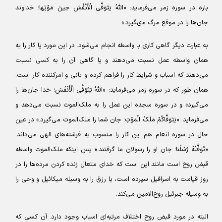
باره در سوره زمر می‌فرماید: «اللَّهُ یَتَوَفَّى الْأَنْفُسَ حِینَ مَوْتِها؛ خداوند
جان‌ها را در موقع مرگ مى‏گیرد.»
به عبارت دیگر گاهی کاری با واسطه انجام می‌شود. در این مورد یا کار را به
همان واسطه عمل نسبت می‌دهند و یا گاهی آن را به کسی نسبت
می‌دهند که اسباب و شرایط کار را فراهم کرده و بانی و امرکننده کار است.
همان طور که در سوره زمر می‌فرماید: «اللَّهُ یَتَوَفَّى الْأَنْفُسَ؛ خدا جان‌ها را
می‌گیرد» و در سوره سجده این عمل را به ملک‌الموت نسبت می‌دهد و
می‌فرماید: «یَتَوَفَّاکُمْ مَلَکُ الْمَوْتِ؛ جان شما را ملک‌الموت می‌گیرد.» در عین
حال در سوره انعام هم این کار را منسوب به فرشته‌های الهی می‌داند:
«تَوَفَّتْهُ رُسُلُنا؛ جان او را رسولان ما گرفتند.» پس اینکه ملک‌الموت واسطه
قبض روح است مانند این است که خدای متعال زنده کردن مرده‌ها را در
روز قیامت به اسرافیل سپرده است، یا رزق را به وسیله میکائیل و وحی را
به وسیله جبرئیل روح‌الامین می‌کند.
البته در مورد قبض روح اختلاف مرتبه‌ای اسباب وجود دارد. آن کسی که