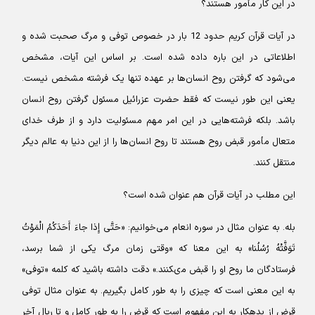
در این کار مأمور هستند؟
در آیات قرآن کریم حدود 12 بار در خصوص توفی و مرگ صحبت شده و
اطلاعاتی در این باره داده شده است. بر اساس این آیات، مشخص
می‌شود که گرفتن روح انسان‌ها بر عهده تنها یک فرشته مشخص نیست.
یعنی این طور نیست که فقط حضرت عزرائیل مسئول گرفتن روح انسان
باشد. بلکه فرشته‌هایی در این امر مهم مسئولیت دارد و از طرف خدای
متعال مأمور قبض روح هستند تا روح انسان‌ها را از این دنیا به عالم دیگر
منتقل کنند.
این مطلب در آیات قرآن هم عنوان شده است؟
بله. به عنوان مثال در سوره انعام می‌خوانیم: «حَتَّى إِذا جاءَ أَحَدَکُمُ الْمَوْتُ
تَوَفَّتْهُ رُسُلُنا» به این معنا که «وقتی زمان مرگ یکى از شما برسد،
فرستادگان ما روح او را قبض مى‏کنند.» دقت داشته باشید که کلمه «توفی»
به این معنی است که چیزی را به طور کامل بگیریم. به عنوان مثال توفی
قرض از بدهکار به این مفهوم است که قرض را به طور کامل و تا ریال آخر