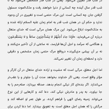
در شب قدر تعیین می‌شود. یعنی در شب قدر مشخص می‌شود که تا
شب قدر سال آینده چه کسانی از دنیا خواهند رفت و ملک‌الموت مسئول
گرفتن جان چه کسانی است. این مرگ حتمی است و تغییری در آن وجود
ندارد و حکم آن در همان شب قدر به امام زمان علیه السلام ارائه شده و
به ملک‌الموت ابلاغ می‌شود. این مرگ همان مرگی است که خدای متعال
درباره آن می‌فرماید: «فَإِذا جاءَ أَجَلُهُمْ لا یَسْتَأْخِرُونَ ساعَةً وَ لا یَسْتَقْدِمُونَ؛
و هنگامى که سرآمد و اجل آن‌ها فرارسد، نه ساعتى از آن تأخیر مى‏کنند و
نه بر آن پیشى مى‏گیرند.» درواقع مرگ حتمی زمان مشخص و دقیقی
دارد و لحظه‌ای زمان آن تغییر نمی‌کند.
اما اجل معلق، مرگی است که مشیت و اراده خدای متعال در آن کارگر و
مؤثر واقع است، یعنی اگر خداوند بخواهد مدت آن را جلوتر و یا عقب‌تر
می‌اندازد. اگر بنده‌ای کار نیکی انجام بدهد، صدقه بپردازد، صله‌رحم را به
جا بیاورد، به پدر و مادرش نیکی کند، دعا کند و کارهایی از این نوع
می‌تواند زمینه رضای الهی را فراهم کرده، بر طول عمر او اضافه کند و
مرگش را که همان اجل معلق است به تعویق بیندازد. اما دعا کردن برای