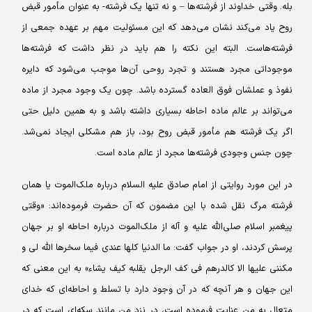
بله. وقتی خداوند از فرشته‌ها – و نه تنها یک فرشته- به عنوان مأمور قبض
روح یاد می‌کند نشان می‌دهد که این مسئولیت مهم بر عهده جمعی از
فرشته‌هاست. البته این نکته را هم باید در نظر داشت که فرشته‌ها
موجوداتی مجرد هستند و تجرد روحی آن‌ها موجب می‌شود که دایره
نفوذ و عملشان فوق العاده گسترده باشد. چون یک وجود مجرد از ماده
می‌تواند بر عالم ماده احاطه بسیاری داشته باشد و به همین دلیل حتی
اگر یک فرشته هم مأمور قبض روح بود، باز هم مشکلی ایجاد نمی‌شد.
چون جنس وجودی فرشته‌ها مجرد از عالم ماده است.
در این مورد روایتی از امام صادق علیه السلام درباره ملک‌الموت یا همان
فرشته مرگ نقل شده با این مضمون که آن حضرت فرموده‌اند: «وقتی
پیغمبر اسلام صلی‌الله علیه و آله از ملک‌الموت درباره احاطه او بر جهان
پرسش کردند، او در جواب گفت: ما الدنیا کلها عندى فیما سخرها اللَّه لى و
مکننى علیها الا کالدرهم فى کف الرجل یقلبه کیف یشاء» به این معنی که
این جهان و هر آنچه که در آن وجود دارد با تسلط و احاطه‌ای که خدای
متعال به من عنایت فرموده است، در نزد من مانند سکه‌ای است که در