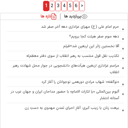
1
2
3
4
5
6
>
پربازدید ها
تازه ها
حرم امام علی (ع) مهیای عزاداری دهه آخر صفر شد
دهه سوم صفر هیئت کجا برویم؟
آقا نخستین زائر این اربعین شد+فیلم
تکذیب نقل قول منتسب به رهبر انقلاب از سوی دفتر معظم‌له
مراسم عزاداری اربعین هیأت‌های دانشجویی در جوار محل شهادت رهبر
انقلاب
«نوگفته»؛ شهاب مرادی دورهمی نوجوانان را آغاز کرد
آلبوم بین‌المللی «یا لثارات الامام» با حضور مداحان ایران و جهان عرب در
آستانه انتشار
بیعت زنان با زینب کبری؛ آغازِ احیای تمدنِ مهدوی به دستِ زن