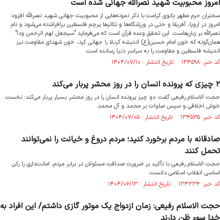
امروز محبوبیت شهید نصرالله جهانی شده است
سخنران حرم مطهر بانوی کرامت با ذکر نمونه‌هایی از محبوبیت جهانی شهید نصرالله افزود:
امروز در اروپا، آفریقا و حتی در ورزشگاه‌ها و تئاترها پرچم فلسطین برافراشته می‌شود و نام
نصرالله بر زبان‌هاست. این تحقق وعده قرآن است که می‌فرماید "سیجعل لهم الرحمن ودا".
همان‌گونه که خون امام حسین(ع) اندیشه کربلا را جهانی کرد، خون شهدای مقاومت نیز
اندیشه فلسطین و مقاومت را به سراسر دنیا رسانده است.
کد خبر: ۱۳۴۵۹۸ تاریخ انتشار : ۱۴۰۴/۰۷/۱۰
۲ چیزی که پرونده انسان را در روز محشر پربار می‌کند
حجت الاسلام رفیعی گفت: دو چیز پرونده انسان را در روز محشر بسیار پربار می‌کند؛ نخست
خوش اخلاقی و سپس صلوات بر محمد و آل محمد.
کد خبر: ۱۳۴۵۳۵ تاریخ انتشار : ۱۴۰۴/۰۷/۰۵
صادقانه با مردم برخورد کنید؛ مردم دروغ و خیانت را نمی‌توانند
تحمل کنند
حجت الاسلام رفیعی با تأکید بر ضرورت صداقت مسئولان در برابر مردم، امانت‌داری را رکن
اساسی انقلاب اسلامی دانست.
کد خبر: ۱۳۴۳۳۴ تاریخ انتشار : ۱۴۰۴/۰۶/۱۳
حجت الاسلام رفیعی: زمان ازدواج یک موتور گازی داشتم/ این افراد به
خدا سوء ظن دارند