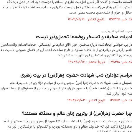
السلام دانست و گفت: اگر کسی اهل‌بیت علیهم السلام را دوست دارد اما در عمل برخلاف
دستورات آنان رفتار می‌کند، محبتش کامل نیست؛ بنابراین حجاب، صداقت، ترک گناه و رعایت
حلال و حرام از نشانه‌های محبت عملی است.
کد خبر: ۱۳۵۳۲۵ تاریخ انتشار : ۱۴۰۴/۰۹/۱۹
حجت الاسلام دکتر رفیعی:
ادبیات سخیف و تمسخر روضه‌ها تحمل‌پذیر نیست
در پی حواشی ایجادشده درباره سخنان اخیر آقای سلیمانی اردستانی، حجت‌الاسلام والمسلمین
ناصر رفیعی در بیانیه‌ای از با انتقاد شدید از طرح مباحث اختلافی در فضای عمومی، نسبت به
پیامدهای اعتقادی و اجتماعی این اظهارات هشدار داد.
کد خبر: ۱۳۵۲۹۸ تاریخ انتشار : ۱۴۰۴/۰۹/۱۶
مراسم عزاداری شب شهادت حضرت زهرا(س) در بیت رهبری
همزمان با شب شهادت حضرت زهرا (س) سومین شب از مراسم عزاداری در حسینیه امام
خمینی ره امشب(یکشنبه شب) با حضور هزاران نفر از مردم و جمعی از مسئولان از جمله سران
سه قوه، برگزار شد.
کد خبر: ۱۳۵۱۵۷ تاریخ انتشار : ۱۴۰۴/۰۹/۰۳
چرا حضرت زهرا(س) از برترین زنان عالم و محدّثه هستند؟
سخنران حرم حضرت معصومه(س) با استناد به آیه ۴۲ سوره آل‌عمران و روایات معتبر از امام
صادق(ع) تأکید کرد که خداوند مقام والای «محدّثه بودن» و گفت‌وگو با فرشتگان را نیز به