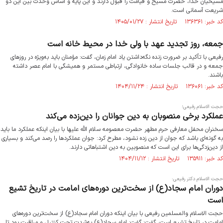
مسیحیان خدا، حضرت مسیح و قیامت را قبول دارند و این پایه و اساس وحدت بین این دو
شریعت آسمانی است.
کد خبر: ۱۳۶۳۶۱ تاریخ انتشار : ۱۴۰۵/۰۱/۲۷
جمعه، روز تجدید عهد با ولی خدا در محیط خانه است
رفیعی با تأکید بر ضرورت زنده نگه‌داشتن یاد امام زمان، گفت: مؤمنان باید به‌ویژه در روزهای
جمعه و در قالب جلسات ساده خانوادگی، ارتباطی مستمر و همیشگی با امام عصر داشته
باشند.
کد خبر: ۱۳۶۰۶۱ تاریخ انتشار : ۱۴۰۴/۱۱/۲۴
حجت الاسلام رفیعی؛
عملکرد برخی منصوبان به دین جوانان را دین‌زده می‌کند
سخنران محفل معارفی حرم مطهر حضرت معصومه سلام الله علیها با بیان اینکه عملکرد ما باید
به گونه‌ای باشد که جوان از دین زده نشود، مطرح کرد: جوان عملکردها را رصد می‌کند و بسیاری
از دین‌‌زدگی‌ها برای این است که منصوبین به دین اشتباهاتی دارند.
کد خبر: ۱۳۵۹۱۱ تاریخ انتشار : ۱۴۰۴/۱۱/۱۲
حجت الاسلام دکتر رفیعی:
دوران امام سجاد(ع) از سخت‌ترین دوره‌های امامت در تاریخ تشیع
است
حجت الاسلام والمسلمین رفیعی با بیان اینکه دوران امام سجاد(ع) از سخت‌ترین دوره‌های
امامت در تاریخ تشیع است، گفت: گفت: امام سجاد(ع) به‌شدت تحت کنترل و مراقبت بود تا