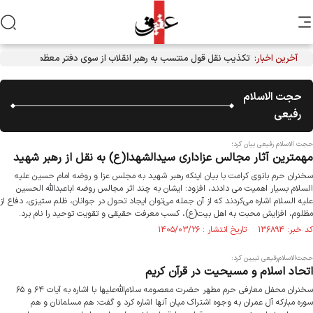
آخرین اخبار:
تکذیب نقل قول منتسب به رهبر انقلاب از سوی دفتر معظم‌له
حجت الاسلام
رفیعی
حجت الاسلام رفیعی بیان کرد؛
مهمترین آثار مجالس عزاداری سیدالشهدا(ع) به نقل از رهبر شهید
سخنران حرم بانوی کرامت با بیان اینکه رهبر شهید به مجلس عزا و روضه امام حسین علیه
السلام بسیار اهمیت می دادند، افزود: ایشان به چند اثر مجالس روضه اباعبدالله الحسین
علیه السلام اشاره می‌کردند که از آن جمله می‌توان ایجاد تحول در جوانان، ظلم ستیزی، دفاع از
مظلوم، افزایش محبت به اهل بیت(ع)، کسب معرفت حقیقی و تقویت توحید را نام برد.
کد خبر: ۱۳۶۸۹۴ تاریخ انتشار : ۱۴۰۵/۰۳/۲۶
حجت‌الاسلام‌رفیعی تبیین کرد:
اتحاد اسلام و مسیحیت در قرآن کریم
سخنران محفل معارفی حرم مطهر حضرت معصومه سلام‌الله‌علیها با اشاره به آیات ۶۴ و ۶۵
سوره مبارکه آل عمران به وجوه اشتراک میان آنها اشاره کرد و گفت: هم مسلمانان و هم