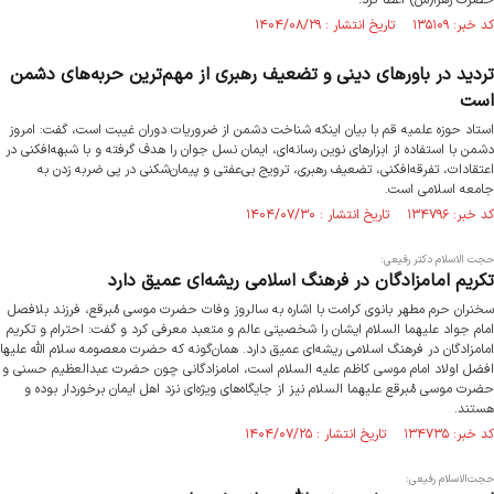
حضرت زهرا(س) اعطا کرد.
کد خبر: ۱۳۵۱۰۹ تاریخ انتشار : ۱۴۰۴/۰۸/۲۹
تردید در باورهای دینی و تضعیف رهبری از مهم‌ترین حربه‌های دشمن
است
استاد حوزه علمیه قم با بیان اینکه شناخت دشمن از ضروریات دوران غیبت است، گفت: امروز
دشمن با استفاده از ابزارهای نوین رسانه‌ای، ایمان نسل جوان را هدف گرفته و با شبهه‌افکنی در
اعتقادات، تفرقه‌افکنی، تضعیف رهبری، ترویج بی‌عفتی و پیمان‌شکنی در پی ضربه زدن به
جامعه اسلامی است.
کد خبر: ۱۳۴۷۹۶ تاریخ انتشار : ۱۴۰۴/۰۷/۳۰
حجت الاسلام دکتر رفیعی:
تکریم امامزادگان در فرهنگ اسلامی ریشه‌ای عمیق دارد
سخنران حرم مطهر بانوی کرامت با اشاره به سالروز وفات حضرت موسی مُبرقع، فرزند بلافصل
امام جواد علیهما السلام ایشان را شخصیتی عالم و متعبد معرفی کرد و گفت: احترام و تکریم
امامزادگان در فرهنگ اسلامی ریشه‌ای عمیق دارد. همان‌گونه که حضرت معصومه سلام الله علیها
افضل اولاد امام موسی کاظم علیه السلام است، امامزادگانی چون حضرت عبدالعظیم حسنی و
حضرت موسی مُبرقع علیهما السلام نیز از جایگاه‌های ویژه‌ای نزد اهل ایمان برخوردار بوده و
هستند.
کد خبر: ۱۳۴۷۳۵ تاریخ انتشار : ۱۴۰۴/۰۷/۲۵
حجت‌الاسلام‌ رفیعی: