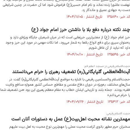
نهضت عاشورا زنده نماند و نام امام حسین(ع) فراموش شود اما آن حضرت در چنین شرایطی
دست به جهادی عمیق و ماندگار زد.
کد خبر: ۱۳۵۸۴۰ تاریخ انتشار : ۱۴۰۴/۱۱/۰۵
چند نکته درباره دفع بلا با داشتن حرز امام جواد (ع)
حرز امام جواد (ع) از معتبرترین حرزهایی است که در میان شیعیان جایگاه ویژه‌ای دارد و
به‌عنوان سپری برای دفع انواع بلاها به شمار می‌رود، اما نکات مهمی در مورد این حرز وجود
دارد که نباید از آن غافل شویم.
کد خبر: ۱۳۵۵۴۵ تاریخ انتشار : ۱۴۰۴/۱۰/۱۰
حجت‌الاسلام رفیعی در مسجد اعظم قم:
آیت‌الله‌العظمی گلپایگانی(ره) تضعیف رهبری را حرام می‌دانستند
حجت‌الاسلام والمسلمین رفیعی با اشاره به مواضع آیت‌الله‌العظمی گلپایگانی(ره) گفت: در
سال‌های مختلف، به‌ویژه در دوران دفاع مقدس و مقاطع حساس کشور همواره مدافع ولایت
فقیه بودند. جمله بلند و تاریخی ایشان خطاب به مقام معظم رهبری این بود «من تضعیف شما
را حرام می‌دانم.»
کد خبر: ۱۳۵۴۱۲ تاریخ انتشار : ۱۴۰۴/۰۹/۲۶
حجت الاسلام رفیعی:
مهمترین نشانه محبت اهل‌بیت(ع) عمل به دستورات آنان است
سخنران حرم مطهر بانوی کرامت محبت عملی را مهم‌ترین نوع محبت به اهل بیت علیهم