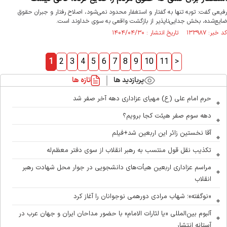
رفیعی گفت: توبه تنها به گفتار و استغفار محدود نمی‌شود، اصلاح رفتار و جبران حقوق
ضایع‌شده، بخش جدایی‌ناپذیر از بازگشت واقعی به سوی خداوند است.
کد خبر: ۱۳۳۹۸۷ تاریخ انتشار : ۱۴۰۴/۰۴/۳۰
1
2
3
4
5
6
7
8
9
10
11
>
پربازدید ها
تازه ها
حرم امام علی (ع) مهیای عزاداری دهه آخر صفر شد
دهه سوم صفر هیئت کجا برویم؟
آقا نخستین زائر این اربعین شد+فیلم
تکذیب نقل قول منتسب به رهبر انقلاب از سوی دفتر معظم‌له
مراسم عزاداری اربعین هیأت‌های دانشجویی در جوار محل شهادت رهبر
انقلاب
«نوگفته»؛ شهاب مرادی دورهمی نوجوانان را آغاز کرد
آلبوم بین‌المللی «یا لثارات الامام» با حضور مداحان ایران و جهان عرب در
آستانه انتشار