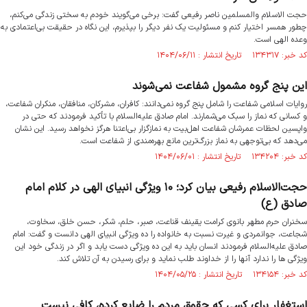
حجت الاسلام والمسلمین ناصر رفیعی گفت: برخی می‌گویند خودم به سختی زندگی می‌کنم،
چطور همسر اختیار کنم و مسئولیت یک نفر دیگر را بپذیرم، این نگاه در حقیقت بی‌اعتمادی به
وعده الهی است.
کد خبر: ۱۳۴۳۱۷ تاریخ انتشار : ۱۴۰۴/۰۶/۱۱
این پنج گروه مشمول شفاعت نمی‌شوند
روایات اسلامی شفاعت را شامل پنج گروه نمی‌دانند: کافران، مشرکان، منافقان، منکران شفاعت،
و کسانی که نماز را سبک می‌شمارند. امام صادق علیه‌السلام با تأکید فرمودند که حتی در
واپسین لحظات عمرشان شفاعت اهل‌بیت به نمازگزار بی‌اعتنا هرگز نخواهد رسید. این نشان
می‌دهد که بی‌توجهی به نماز بزرگ‌ترین مانع بهره‌مندی از شفاعت است.
کد خبر: ۱۳۴۲۰۴ تاریخ انتشار : ۱۴۰۴/۰۶/۰۱
حجت‌الاسلام‌ رفیعی بیان کرد؛ ۱۰ ویژگی انبیای الهی در کلام امام
صادق (ع)
سخنران حرم مطهر بانوی کرامت یقینف قناعت، صبر، حلم، شکر، حسن خلق، سخاوت،
شجاعت، جوانمردی و غیرت نسبت به خانواده را ده ویژگی انبیای الهی دانست و گفت: امام
صادق علیه‌السلام فرمودند انسان باید به این ده ویژگی دست یابد و اگر در زندگی خود این
ویژگی ها را ندارد آنها را از خداوند طلب نماید و برای رسیدن به آن تلاش کند.
کد خبر: ۱۳۴۱۵۴ تاریخ انتشار : ۱۴۰۴/۰۵/۲۵
استغفار برای کسی که حقوق مردم را ضایع کرده، کافی نیست