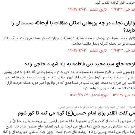
حرمت قرار گرفته تقدیر کرد.
کد خبر: ۱۳۶۱۳۴ تاریخ انتشار : ۱۴۰۴/۱۲/۰۳
زائران نجف، در چه روزهایی امکان ملاقات با آیت‌الله سیستانی را
دارند؟
زائران نجف اشرف در روزهای جمعه، شنبه، دوشنبه و چهارشنبه هر هفته می‌توانند با آیت الله
سیستانی در نجف اشرف دیدار داشته باشند.
کد خبر: ۱۳۶۱۳۳ تاریخ انتشار : ۱۴۰۴/۱۲/۰۳
نوحه حاج سیدمجید بنی فاطمه به یاد شهید حاجی زاده
چهارمین شب از طرح مسجد به مسجد با مداحی حاج سیدمجیدبنی فاطمه و حضور پرشور
مردم در مسجد پیغمبر اکرم(ص) یافت آباد تهران برگزار شد. حاج سید مجید بنی فاطمه در
قالب این طرح، به مدت چهارده شب در مساجدی که در وقایع اخیر مورد هتک حرمت قرار
گرفته اند مناجات خوانی خواهد کرد.
کد خبر: ۱۳۶۱۲۹ تاریخ انتشار : ۱۴۰۴/۱۲/۰۳
احوالات شنیدنی شیخ رضا سراج در گفت و گو با حاج منصور ارضی:
می گفت آنقدر برای امام حسین(ع) گریه می کنم تا کور شوم
در سومین قسمت از گفت و گوی عقیق با حاج منصور ارضی، این پیرغلام اهل بیت(ع) از
حوالات استادش مرحوم شیخ رضا سراج می گوید. در این گفتگو حاج منصور بیان کرد: شیخ
رضا سراج می گفت بهترین روضه، روضه های صبح است، چون چند ساعتی خوابیده ای و گناه