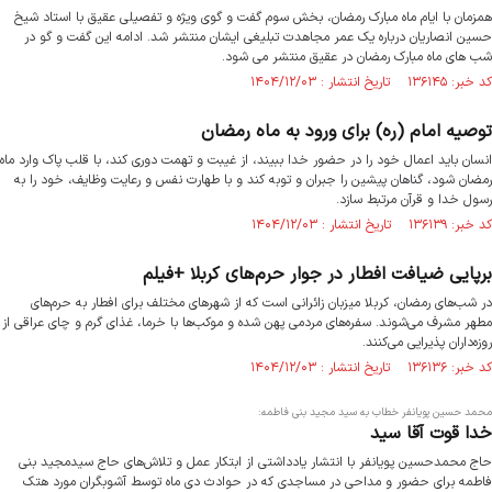
همزمان با ایام ماه مبارک رمضان، بخش سوم گفت و گوی ویژه و تفصیلی عقیق با استاد شیخ
حسین انصاریان درباره یک عمر مجاهدت تبلیغی ایشان منتشر شد. ادامه این گفت و گو در
شب های ماه مبارک رمضان در عقیق منتشر می شود.
کد خبر: ۱۳۶۱۴۵ تاریخ انتشار : ۱۴۰۴/۱۲/۰۳
توصیه امام (ره) برای ورود به ماه رمضان
انسان باید اعمال خود را در حضور خدا ببیند، از غیبت و تهمت دوری کند، با قلب پاک وارد ماه
رمضان شود، گناهان پیشین را جبران و توبه کند و با طهارت نفس و رعایت وظایف، خود را به
رسول خدا و قرآن مرتبط سازد.
کد خبر: ۱۳۶۱۳۹ تاریخ انتشار : ۱۴۰۴/۱۲/۰۳
برپایی ضیافت افطار در جوار حرم‌های کربلا +فیلم
در شب‌های رمضان، کربلا میزبان زائرانی است که از شهرهای مختلف برای افطار به حرم‌های
مطهر مشرف می‌شوند. سفره‌های مردمی پهن‌ شده و موکب‌ها با خرما، غذای گرم و چای عراقی از
روزه‌داران پذیرایی می‌کنند.
کد خبر: ۱۳۶۱۳۶ تاریخ انتشار : ۱۴۰۴/۱۲/۰۳
محمد حسین پویانفر خطاب به سید مجید بنی فاطمه:
خدا قوت آقا سید
حاج محمدحسین پویانفر با انتشار یادداشتی از ابتکار عمل و تلاش‌های حاج سیدمجید بنی
فاطمه برای حضور و مداحی در مساجدی که در حوادث دی ماه توسط آشوبگران مورد هتک