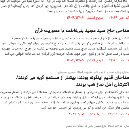
ماه مبارک رمضان، ماه رحمت و مغفرت است خداوند در آیه ۱۵۳ سوره بقره می فرمایند «يَا أَيُّهَا
الَّذِينَ آمَنُوا اسْتَعِينُوا بِالصَّبْرِ وَالصَّلَاةِ ۚ إِنَّ اللَّهَ مَعَ الصَّابِرِينَ» ای افرادی که ایمان آورده‌اید! از صبر
و استقامت و نماز، کمک بگیرید! زیرا خداوند با صابران است.
کد خبر: ۱۳۶۱۶۶ تاریخ انتشار : ۱۴۰۴/۱۲/۰۶
مداحی حاج سید مجید بنی‌فاطمه با محوریت قرآن
ششمین شب از طرح مسجد به مسجد با مداحی حاج سیدمجید بنی‌فاطمه در مسجد
سیدالشـهداء خیابان هاشمی تهران برگزار شد. این مداح کشورمان دوران نوجوانی و جوانی خود
را در این مسجد گذرانده است. حاج سید مجید بنی فاطمه در قالب این طرح، به مدت چهارده
شب در مساجدی که در وقایع اخیر مورد هتک حرمت قرار گرفته اند مناجات خوانی می کند.
کد خبر: ۱۳۶۱۶۲ تاریخ انتشار : ۱۴۰۴/۱۲/۰۵
بخش چهارم گفت و گوی جذاب عقیق با استاد حسین انصاریان:
مداحان قدیم اینگونه بودند؛ بیشتر از مستمع گریه می کردند/
اکثرشان اهل نماز شب بودند
مداحان گذشته در اول منبرشان از اشعار و قصائد نصیحتی استفاده می کردند و اشعار مصیبت
و مدح و روضه را برای اینکه مطابق روایات و حادیث باشد یا غلو نباشد قبل از خواند به رویت
علما می رساندند. بخش چهارم گفت و گوی جذاب عقیق با استاد حسین انصاریان منتشر شد.
بخش های دیگر این گفت و گو در روزهای آتی منتشر خواهد شد.
کد خبر: ۱۳۶۱۶۱ تاریخ انتشار : ۱۴۰۴/۱۲/۰۵
بیان احوالات استاد حاج منصور ارضی در گفتگوی با عقیق: