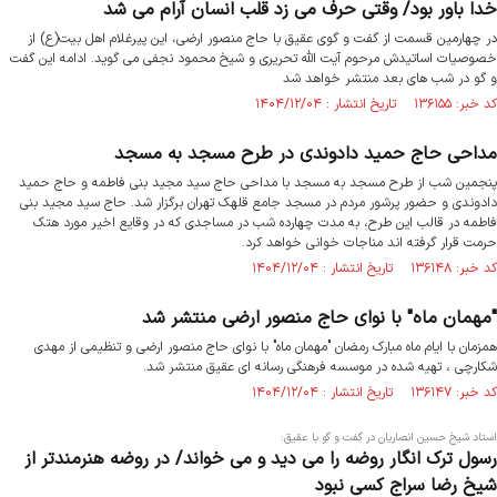
خدا باور بود/ وقتی حرف می زد قلب انسان آرام می شد
در چهارمین قسمت از گفت و گوی عقیق با حاج منصور ارضی، این پیرغلام اهل بیت(ع) از
خصوصیات اساتیدش مرحوم آیت الله تحریری و شیخ محمود نجفی می گوید. ادامه این گفت
و گو در شب های بعد منتشر خواهد شد
کد خبر: ۱۳۶۱۵۵ تاریخ انتشار : ۱۴۰۴/۱۲/۰۴
مداحی حاج حمید دادوندی در طرح مسجد به مسجد
پنجمین شب از طرح مسجد به مسجد با مداحی حاج سید مجید بنی فاطمه و حاج حمید
دادوندی و حضور پرشور مردم در مسجد جامع قلهک تهران برگزار شد. حاج سید مجید بنی
فاطمه در قالب این طرح، به مدت چهارده شب در مساجدی که در وقایع اخیر مورد هتک
حرمت قرار گرفته اند مناجات خوانی خواهد کرد.
کد خبر: ۱۳۶۱۴۸ تاریخ انتشار : ۱۴۰۴/۱۲/۰۴
"مهمان ماه" با نوای حاج منصور ارضی منتشر شد
همزمان با ایام ماه مبارک رمضان "مهمان ماه" با نوای حاج منصور ارضی و تنظیمی از مهدی
شکارچی ، تهیه شده در موسسه فرهنگی رسانه ای عقیق منتشر شد.
کد خبر: ۱۳۶۱۴۷ تاریخ انتشار : ۱۴۰۴/۱۲/۰۴
استاد شیخ حسین انصاریان در گفت و گو با عقیق:
رسول ترک انگار روضه را می دید و می خواند/ در روضه هنرمندتر از
شیخ رضا سراج کسی نبود