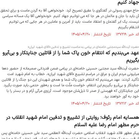
جهاد کنیم
حاج مهدی رسولی در گفتگوی با عقیق تصریح کرد: خونخواهی آقا به گردن ماست و برای تحقق
آن باید با جان و مالمان در هر جا که می توانیم جهاد کنیم. خونخواهی آقا یک مساله سیاسی
نیست، یک ابر گفتمان و اعتقاد ماست. باید از آمرین و عاملین در هر جایی که می توانیم
انتــقام بگیریم.
کد خبر: ۱۳۷۲۱۹ تاریخ انتشار : ۱۴۰۵/۰۴/۲۰
حضرت آیت‌الله سیدمجتبی خامنه‌ای در پیامی به‌ مناسبت تشییع و تدفین «آقای شهید ایران»:
عهد می‌بندیم که انتقام خون پاک شما را از قاتلین جنایتکار و بی‌آبرو
بگیریم
حضرت آیت‌الله سید مجتبی حسینی خامنه‌ای در پیامی ضمن قدردانی صمیمانه از حضور ده‌ها
میلیونی مردم ایران و عراق در مراسم تشییع «آقای شهید ایران»، خطاب به امام شهید امت
تأکید کردند: عهد می‌بندیم که انتقام خون پاک شما و همه‌‌ی شهیدان این دو جنگ را از قاتلین
جنایتکار و بی‌آبرو بگیریم.این انتقام، خواست ملّت ما است و به‌طور حتمی باید صورت بگیرد.
این جنایتکاران که فهرستی از صدر تا ذیل‌شان موجود است، آرزوی مرگی آرام و در بستر را با
خود به گور خواهند برد.
کد خبر: ۱۳۷۲۱۲ تاریخ انتشار : ۱۴۰۵/۰۴/۲۰
همسایه امام رئوف؛ روایتی از تشییع و تدفین امام شهید انقلاب در
حرم مطهر امام رضا علیه السلام
پیکر مطهر قائد شهید انقلاب اسلامی حضرت آیت‌الله العظمی سید علی حسینی خامنه‌ای پس
از قریب به یک هفته برگزاری مراسم وداع و تشییع در شهرهای تهران، قم، نجف، کربلا و مشهد