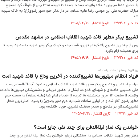
با حضور ده‌ها میلیون دلداده ولایت، بامداد جمعه ۱۹ تیرماه ۱۴۰۵ پس از طواف گرد مضجع
مبارک حضرت علی‌ ابن موسی‌الرضا علیه‌السلام، در دارالذکر حرم منور رضوی(ع) به خاک سپرده
شد.
کد خبر: ۱۳۷۲۰۲ تاریخ انتشار : ۱۴۰۵/۰۴/۱۹
تشییع پیکر مطهر قائد شهید انقلاب اسلامی در مشهد مقدس
پس از چند روز تشییع باشکوه در تهران، قم، نجف و کربلا، پیکر رهبر شهید ‌به مشهد رسید تا
برای همیشه آرام بگیرد.
کد خبر: ۱۳۷۲۰۰ تاریخ انتشار : ۱۴۰۵/۰۴/۱۹
روز تاریخی مشهد مقدس ثبت شد
فریاد انتقام میلیون‌ها تشییع‌کننده در آخرین وداع با قائد شهید امت
مراسم استقبال و تشییع پیکر مطهر قائد شهید انقلاب اسلامی حضرت آیت‌الله‌العظمی سید
علی حسینی خامنه‌ای و شهدای خانواده ایشان با حضور تاریخی و دشمن‌شکن میلیون‌ها دلداده
ولایت، از ساعت ۱۴ امروز پنجشنبه ۱۸ تیرماه از خیابان امام رضا (علیه‌السلام) به سمت حرم
مطهر رضوی آغاز شد و در اولین ساعات شب به حرم منور رضوی(ع) رسید. اصلی‌ترین شعار
تشییع‌کنندگان در مقاطع و معابر مختلف تشییع، فریاد «انتقام» بود.
کد خبر: ۱۳۷۱۹۹ تاریخ انتشار : ۱۴۰۵/۰۴/۱۹
خواندن یک نماز لیلة‌الدفن برای چند نفر، جایز است؟
دفتر رهبر شهید انقلاب اسلامی به استفتائی درباره خواندن یک نماز لیلة‌الدفن برای چند