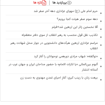
پربازدید ها
تازه ها
حرم امام علی (ع) مهیای عزاداری دهه آخر صفر شد
دهه سوم صفر هیئت کجا برویم؟
آقا نخستین زائر این اربعین شد+فیلم
تکذیب نقل قول منتسب به رهبر انقلاب از سوی دفتر معظم‌له
مراسم عزاداری اربعین هیأت‌های دانشجویی در جوار محل شهادت رهبر
انقلاب
«نوگفته»؛ شهاب مرادی دورهمی نوجوانان را آغاز کرد
آلبوم بین‌المللی «یا لثارات الامام» با حضور مداحان ایران و جهان عرب در
آستانه انتشار
بیعت زنان با زینب کبری؛ آغازِ احیای تمدنِ مهدوی به دستِ زن