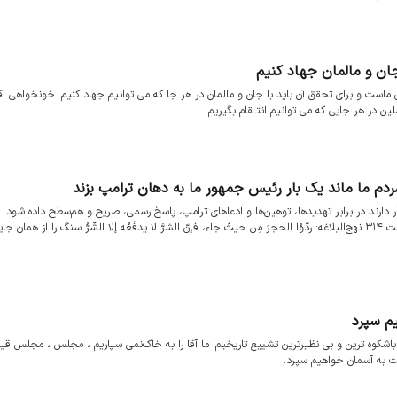
جان و مالمان جهاد کنیم
است و برای تحقق آن باید با جان و مالمان در هر جا که می توانیم جهاد کنیم. خونخواهی آق
ن در هر جایی که می توانیم انتــقام بگیریم.
 ما ماند یک بار رئیس جمهور ما به دهان ترامپ بزند
ارند در برابر تهدیدها، توهین‌ها و ادعاهای ترامپ، پاسخ رسمی، صریح و هم‌سطح داده شود. 
متانت نباید به سکوت، انفعال و بی‌پاسخ‌گذاشتن دشمن تعبیر شود. حکمت ۳۱۴ نهج‌البلاغه: ردّوُا الحجرَ مِن حیثُ جاء، فإنّ الشرَّ لا یدفَعُه إلا الشّرُّ سنگ را از هما
یم سپرد
اشکوه ترین و بی نظیرترین تشییع تاریخیم. ما آقا را به خاک‌نمی سپاریم ، مجلس ، مجلس قیام
انت به آسمان خواهیم سپرد.