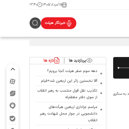
۱۵/مرداد/۱۴۰۵
۱۳:۴۰
خبرنگار هیئت
پربازدید ها
تازه ها
دهه سوم صفر هیئت کجا برویم؟
آقا نخستین زائر این اربعین شد+فیلم
تکذیب نقل قول منتسب به رهبر انقلاب
د به سنگری
از سوی دفتر معظم‌له
مراسم عزاداری اربعین هیأت‌های
دانشجویی در جوار محل شهادت رهبر
انقلاب