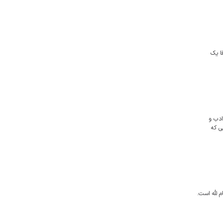
ا یک
ادب و
ن جايى كه
 لله است.