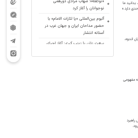
«نوگفته»؛ شهاب مرادی دورهمی
بدانید ما
نوجوانان را آغاز کرد
حدی دارد.»
آلبوم بین‌المللی «یا لثارات الامام» با
حضور مداحان ایران و جهان عرب در
آستانه انتشار
 اندوه،
بیعت زنان با زینب کبری؛ آغازِ احیای
تمدنِ مهدوی به دستِ زن
که مفهومی
 راهبرد
ود.