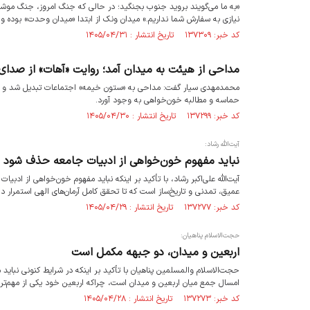
«به ما می‌گویند بروید جنوب بجنگید؛ در حالی که جنگ امروز، جنگ موشکی
نیازی به سفارش شما نداریم.» میدان ونک از ابتدا «میدان وحدت» بوده و خ
کد خبر: ۱۳۷۳۰۹ تاریخ انتشار : ۱۴۰۵/۰۴/۳۱
مداحی از هیئت به میدان آمد؛ روایت «آهات» از صدای ت
محمدمهدی سیار گفت: مداحی به «ستون خیمه» اجتماعات تبدیل شد و تو
حماسه و مطالبه خون‌خواهی به وجود آورد.
کد خبر: ۱۳۷۲۹۹ تاریخ انتشار : ۱۴۰۵/۰۴/۳۰
آیت‌الله رشاد:
نباید مفهوم خون‌خواهی از ادبیات جامعه حذف شود
آیت‌الله علی‌اکبر رشاد، با تأکید بر اینکه نباید مفهوم خون‌خواهی از ا
عمیق، تمدنی و تاریخ‌ساز است که تا تحقق کامل آرمان‌های الهی استمرا
کد خبر: ۱۳۷۲۷۷ تاریخ انتشار : ۱۴۰۵/۰۴/۲۹
حجت‌الاسلام پناهیان:
اربعین و میدان، دو جبهه مکمل است
حجت‌الاسلام والمسلمین پناهیان با تأکید بر اینکه در شرایط کنونی نباید
امسال جمع میان اربعین و میدان است، چراکه اربعین خود یکی از مهم‌تری
کد خبر: ۱۳۷۲۷۳ تاریخ انتشار : ۱۴۰۵/۰۴/۲۸