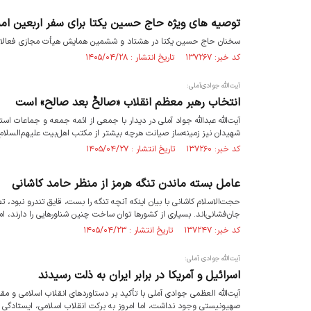
توصیه های ویژه حاج حسین یکتا برای سفر اربعین ام
سخنان حاج حسین یکتا در هشتاد و ششمين همايش هيأت مجازى فعالان عرصه
کد خبر: ۱۳۷۲۶۷ تاریخ انتشار : ۱۴۰۵/۰۴/۲۸
آیت‌الله جوادی‌آملی:
انتخاب رهبر معظم انقلاب «صالحٌ بعد صالح» است
آیت‌الله عبدالله جواد آملی در دیدار با جمعی از ائمه جمعه و جماعات 
شهیدان نیز زمینه‌ساز صیانت هرچه بیشتر از مکتب اهل‌بیت علیهم‌السلام
کد خبر: ۱۳۷۲۶۰ تاریخ انتشار : ۱۴۰۵/۰۴/۲۷
عامل بسته ماندن تنگه هرمز از منظر حامد کاشانی
حجت‌الاسلام کاشانی با بیان اینکه آنچه تنگه را بست، قایق تندرو نبود، تص
جان‌فشانی‌اند. بسیاری از کشورها توان ساخت چنین شناورهایی را دارند، اما
کد خبر: ۱۳۷۲۴۷ تاریخ انتشار : ۱۴۰۵/۰۴/۲۳
آیت‌الله جوادی آملی:
اسرائیل و آمریکا در برابر ایران به ذلت رسیدند
آیت‌الله العظمی جوادی آملی با تأکید بر دستاوردهای انقلاب اسلامی و مق
صهیونیستی وجود نداشت، اما امروز به برکت انقلاب اسلامی، ایستادگی مرد