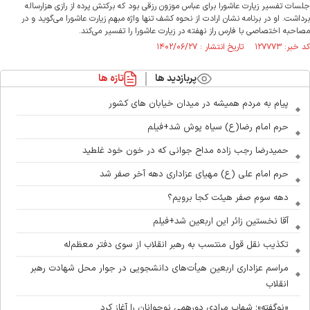
جلسات تفسیر زیارت عاشورا برای عباس موزون رزقی بود که برکتش پرده از رازی هزارساله
برداشت. او در برنامه نشان ارادت از نحوه کشف تنها واژه مبهم زیارت عاشورا می‌گوید و در
مصاحبه اختصاصی با فارس راز نهفته در زیارت عاشورا را تفسیر می‌کند.
کد خبر: ۱۲۷۷۷۳ تاریخ انتشار : ۱۴۰۲/۰۶/۲۷
پربازدید ها
تازه ها
پیام به مردم همیشه در میدان خیابان های کشور
حرم امام رضا(ع) سیاه پوش شد+فیلم
حمیدرضا رجب زاده مداح جوانی که در خون خود غلطید
حرم امام علی (ع) مهیای عزاداری دهه آخر صفر شد
دهه سوم صفر هیئت کجا برویم؟
آقا نخستین زائر این اربعین شد+فیلم
تکذیب نقل قول منتسب به رهبر انقلاب از سوی دفتر معظم‌له
مراسم عزاداری اربعین هیأت‌های دانشجویی در جوار محل شهادت رهبر
انقلاب
«نوگفته»؛ شهاب مرادی دورهمی نوجوانان را آغاز کرد