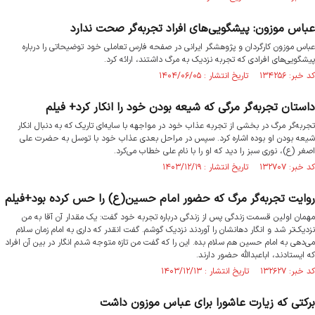
عباس موزون: پیشگویی‌های افراد تجربه‌گر صحت ندارد
عباس موزون کارگردان و پژوهشگر ایرانی در صفحه فارس تعاملی خود توضیحاتی را درباره
پیشگویی‌های افرادی که تجربه نزدیک به مرگ داشتند، ارائه کرد.
کد خبر: ۱۳۴۲۵۶ تاریخ انتشار : ۱۴۰۴/۰۶/۰۵
داستان تجربه‌گر مرگی که شیعه بودن خود را انکار کرد+ فیلم
تجربه‌گر مرگ در بخشی از تجربه عذاب خود در مواجهه با سایه‌ای تاریک که به دنبال انکار
شیعه بودن او بوده اشاره کرد. سپس در مراحل بعدی عذاب خود با توسل به حضرت علی
اصغر (ع)، نوری سبز را دید که او را با نام علی خطاب می‌کرد.
کد خبر: ۱۳۲۷۰۷ تاریخ انتشار : ۱۴۰۳/۱۲/۱۹
روایت تجربه‌گر مرگ که حضور امام حسین(ع) را حس کرده بود+فیلم
مهمان اولین قسمت زندگی پس از زندگی درباره تجربه خود گفت: یک مقدار آن آقا به من
نزدیک‌تر شد و انگار دهانشان را آوردند نزدیک گوشم. گفت انقدر که داری به امام زمان سلام
می‌دهی به امام حسین هم سلام بده. این را که گفت من تازه متوجه شدم انگار در بین آن افراد
که ایستادند، اباعبدالله حضور دارند.
کد خبر: ۱۳۲۶۲۷ تاریخ انتشار : ۱۴۰۳/۱۲/۱۳
برکتی که زیارت عاشورا برای عباس موزون داشت