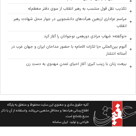
تکذیب نقل قول منتسب به رهبر انقلاب از سوی دفتر معظم‌له
مراسم عزاداری اربعین هیأت‌های دانشجویی در جوار محل شهادت رهبر
انقلاب
«نوگفته»؛ شهاب مرادی دورهمی نوجوانان را آغاز کرد
آلبوم بین‌المللی «یا لثارات الامام» با حضور مداحان ایران و جهان عرب در
آستانه انتشار
بیعت زنان با زینب کبری؛ آغازِ احیای تمدنِ مهدوی به دستِ زن
کلیه حقوق مادی و معنوی این سایت محفوظ و متعلق به پایگاه
اطلاع رسانی هیات‌ها و محافل مذهبی می‌باشد واستفاده از آن با ذکر
منبع بلامانع است.
طراحی و تولید:
ایران سامانه