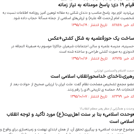
قیام ۱۹ دی؛ پاسخ مومنانه به نیاز زمانه
بی‌تردید لازم بود پاسخ مناسب و دندان شکنی به مقاله توهین آمیز روزنامه اطلاعات نسبت به
شخصیت امام (رحمت الله علیه) و ارزش‌های اسلامی از جمله مسألۀ حجاب داده شود.
کد خبر: ۸۲۸۶۸ تاریخ انتشار : ۱۳۹۵/۱۰/۱۹
ساخت یک حوزۀعلمیه‌ به شکل کشتی+عکس
حسینیه، مدرسه علمیه و سالن اجتماعات شیعیان جاکارتا موسوم به «سفینة النجاة» در
اندونزی به صورت کشتی طراحی و ساخته شده است.
کد خبر: ۸۲۷۲۵ تاریخ انتشار : ۱۳۹۵/۱۰/۱۶
حجت الاسلام والمسلمین ابوترابی:
رهبری،ناخدای خدامحورانقلاب اسلامی است
عضو مجمع تشخیص مصلحت نظام گفت: ملت ایران با ارزیابی صحیح از حوادث بعد از
انتخابات ۸۸ حماسه ی تاریخی ۹دی را رقم زدند.
کد خبر: ۸۲۳۷۹ تاریخ انتشار : ۱۳۹۵/۱۰/۰۷
وحدت و همگرایی از منظر رهبر معظم انقلاب/۱
«وحدت اسلامی» بنا بر سنت اهل‌بیت(ع) مورد تأکید و توجه انقلاب
اسلامی است
موضوع «وحدت اسلامی» و پیگیری تحقق آن، از همان ابتدای نهضت و زمینه‌سازی برای وقوع و