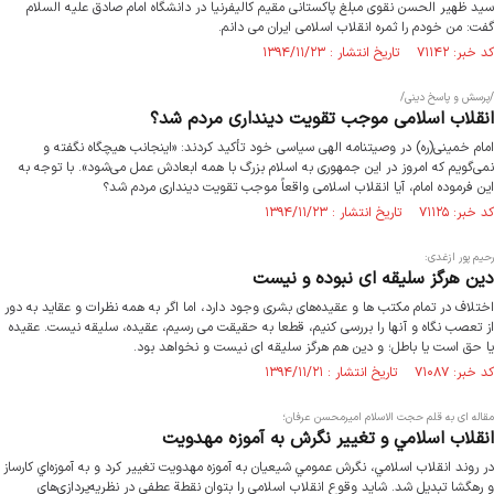
سید ظهیر الحسن نقوی مبلغ پاکستانی مقیم کالیفرنیا در دانشگاه امام صادق علیه السلام
گفت: من خودم را ثمره انقلاب اسلامی ایران می دانم.
کد خبر: ۷۱۱۴۲ تاریخ انتشار : ۱۳۹۴/۱۱/۲۳
/پرسش و پاسخ دینی/
انقلاب اسلامی موجب تقویت دینداری مردم شد؟
امام خمینی(ره) در وصیتنامه الهی سیاسی خود تأکید کردند: «اینجانب هیچگاه نگفته و
نمی‌گویم که امروز در این جمهوری به اسلام بزرگ با همه ابعادش عمل می‌شود». با توجه به
این فرموده امام،‌ آیا انقلاب اسلامی واقعاً موجب تقویت دینداری مردم شد؟
کد خبر: ۷۱۱۲۵ تاریخ انتشار : ۱۳۹۴/۱۱/۲۳
رحیم پور ازغدی:
دین هرگز سلیقه ای نبوده و نیست
اختلاف در تمام مکتب ها و عقیده‌های بشری وجود دارد، اما اگر به همه نظرات و عقاید به دور
از تعصب نگاه و آنها را بررسی کنیم، قطعا به حقیقت می رسیم، عقیده، سلیقه نیست. عقیده
یا حق است یا باطل؛ و دین هم هرگز سلیقه ای نیست و نخواهد بود.
کد خبر: ۷۱۰۸۷ تاریخ انتشار : ۱۳۹۴/۱۱/۲۱
مقاله ای به قلم حجت الاسلام امیرمحسن عرفان؛
انقلاب اسلامي و تغيير نگرش به آموزه مهدويت
در روند انقلاب اسلامي، نگرش عمومي شيعيان به آموزه مهدویت تغيير كرد و به آموزه‌اي كارساز
و رهگشا تبديل شد. شايد وقوع انقلاب اسلامي را بتوان نقطة عطفي در نظريه‌پردازي‌هاي