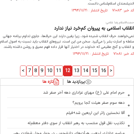
انديشمندان اسلام‌شناس دانست.
کد خبر: ۷۱۰۸۳ تاریخ انتشار : ۱۳۹۴/۱۱/۲۱
حجت‌الاسلام رضا غلامی:
انقلاب اسلامی به پیروان کم‌خرد نیاز ندارد
نمی‌خواهند حرف انقلاب شنیده شود، زیرا یقین دارند این حرف‌ها، جلوی تداوم برنامه جهانی
سلطه و اسارت بشر را می‌گیرد. سخن من این است، نیروهای انقلاب باید نسبت به اصول اسلام
و انقلاب و گنج عظیمی که خداوند در اختیار آنها قرار داده فهم عمیق و روشن داشته باشند.
کد خبر: ۷۱۰۸۱ تاریخ انتشار : ۱۳۹۴/۱۱/۲۱
<
7
8
9
10
11
12
13
14
15
16
>
پربازدید ها
تازه ها
حرم امام علی (ع) مهیای عزاداری دهه آخر صفر شد
دهه سوم صفر هیئت کجا برویم؟
آقا نخستین زائر این اربعین شد+فیلم
تکذیب نقل قول منتسب به رهبر انقلاب از سوی دفتر معظم‌له
مراسم عزاداری اربعین هیأت‌های دانشجویی در جوار محل شهادت رهبر