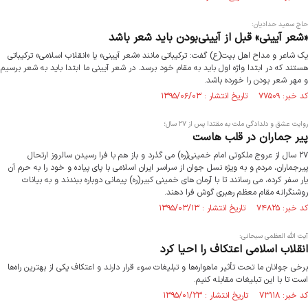
حاج سعید حدادیان:
«شعر آیینی» قبل از آیینی‌بودن باید شعر باشد
یک شاعر و مداح اهل بیت(ع) گفت: ترکیباتی مانند «شعر آیینی» یا «انقلاب اسلامی» ترکیباتی
هستند که در ابتدا واژه اول باید به مقام خود برسد. در شعر آیینی ما ابتدا باید به شعر برسیم
و مهر شعر بودن را خورده باشد.
کد خبر: ۷۷۵۰۹ تاریخ انتشار : ۱۳۹۵/۰۶/۰۳
روایت عشق و دلدادگی ملت به مقتدا پس از ۲۷ سال؛
پیر جماران در قلب هاست
۲۷ سال از عروج ملکوتی امام خمینی(ره) می گذرد و باز هم با فرا رسیدن سالروز ارتحال
پیرجماران، مردم و به ویژه نسل جوان از سراسر ایران اسلامی با پای پیاده و خود را به حرم آن
یار سفر کرده، می رسانند تا با آرمان های خمینی کبیر(ره) پیمانی دوباره ببندند و به بیانات
روشنگرانه مقام معظم رهبری گوش فرا دهند.
کد خبر: ۷۴۸۲۵ تاریخ انتشار : ۱۳۹۵/۰۳/۱۳
آیت الله العظمی سبحانی:
انقلاب اسلامی اعتکاف را احیا کرد
برخی جوانان ما تحت تأثیر ماهواره‌ها و تبلیغات سوء قرار دارند و اعتکاف یکی از بهترین راه‌ها
است تا با این تبلیغات مقابله کنیم.
کد خبر: ۷۳۱۱۸ تاریخ انتشار : ۱۳۹۵/۰۱/۲۳