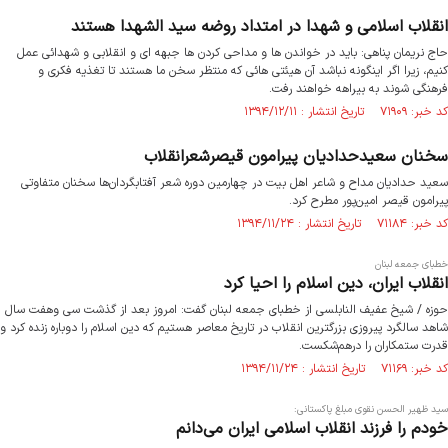
انقلاب اسلامی و شهدا در امتداد روضه سید الشهدا هستند
حاج نریمان پناهی: باید در خواندن ها و مداحی کردن ها جبهه ای و انقلابی و شهدائی عمل
کنیم، زیرا اگر اینگونه نباشد آن هیئتی هائی که منتظر سخن ما هستند تا تغذیه فکری و
فرهنگی شوند به بیراهه خواهند رفت.
کد خبر: ۷۱۹۰۹ تاریخ انتشار : ۱۳۹۴/۱۲/۱۱
سخنان سعیدحدادیان پیرامون قیصرشعرانقلاب
سعید حدادیان مداح و شاعر اهل‌ بیت در چهارمین دوره شعر آفتابگردان‌ها سخنان متفاوتی
پیرامون قیصر امین‌پور مطرح کرد.
کد خبر: ۷۱۱۸۴ تاریخ انتشار : ۱۳۹۴/۱۱/۲۴
خطبای جمعه لبنان
انقلاب ایران، دین اسلام را احیا کرد
حوزه / شیخ عفیف النابلسی از خطبای جمعه لبنان گفت: امروز بعد از گذشت سی وهفت سال
شاهد سالگرد پیروزی بزرگترین انقلاب در تاریخ معاصر هستیم که دین اسلام را دوباره زنده کرد و
قدرت ستمکاران را درهم‌شکست.
کد خبر: ۷۱۱۶۹ تاریخ انتشار : ۱۳۹۴/۱۱/۲۴
سید ظهیر الحسن نقوی مبلغ پاکستانی:
خودم را فرزند انقلاب اسلامی ایران می‌دانم