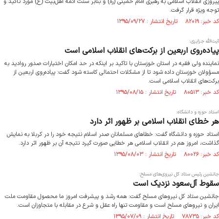
پیروزی انقلاب اسلامی به رهبری امام خمینی (ره) و بنابر سنت ائمه‌ اهل‌بیت (ع) مورد تأکید و
توجه ویژه قرار گرفت.
کد خبر: ۸۲۰۱۹ تاریخ انتشار : ۱۳۹۵/۰۹/۲۷
آیت‌الله جزایری:
پیاده‌روی اربعین از برکت‌های انقلاب اسلامی است
نماینده ولی فقیه در استان خوزستان با تاکید بر اینکه در حد امکان اختیارات صدور روادید به
مسؤولان خوزستان داده شود تا از مشکلات احتمالی کاسته شود گفت: پیاده‌روی اربعین از
برکت‌های انقلاب اسلامی است.
کد خبر: ۸۰۵۱۳ تاریخ انتشار : ۱۳۹۵/۰۸/۱۵
استاد حوزه و دانشگاه:
هر خطای انقلاب اسلامی بر ظهور اثر دارد
استاد حوزه و دانشگاه گفت: خطاهای مسلمانان صدر اسلام نتیجه خود را در کربلا به نمایش
گذاشت، امروز هم در انقلاب اسلامی هر خطایی صورت گیرد نتیجه آن بر ظهور اثر دارد.
کد خبر: ۸۰۰۲۶ تاریخ انتشار : ۱۳۹۵/۰۸/۰۳
جانشین رئیس ستاد کل نیروی‌های مسلح:
سقوط آل‌سعود نزدیک است
جانشین ستاد کل نیروهای مسلح گفت: همه رشد و پیشرفت امروز ما محصول مقاومت ملت
ایران و نیروهای مسلح است و مقاومت تنها راه عقل و شرع در مقابله با متجاوزان است.
کد خبر: ۷۸۷۳۵ تاریخ انتشار : ۱۳۹۵/۰۷/۰۹