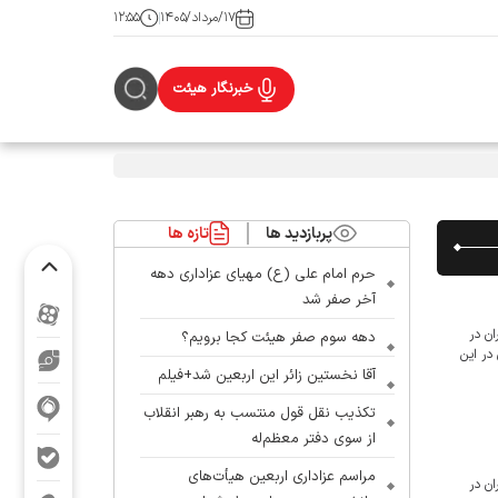
۱۷/مرداد/۱۴۰۵
۱۲:۵۵
خبرنگار هیئت
پربازدید ها
تازه ها
حرم امام علی (ع) مهیای عزاداری دهه
آخر صفر شد
ن در
دهه سوم صفر هیئت کجا برویم؟
 فرهنگ و رسانه از جمهوری اسلامی ایران و ۴۵ کشور جهان در این
آقا نخستین زائر این اربعین شد+فیلم
تکذیب نقل قول منتسب به رهبر انقلاب
از سوی دفتر معظم‌له
مراسم عزاداری اربعین هیأت‌های
ن در