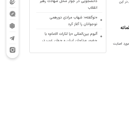
دانشجویی در جوار محل شهادت رهبر
 فرهنگ و رسانه از جمهوری اسلامی ایران و ۴۵ کشور جهان در این
انقلاب
«نوگفته»؛ شهاب مرادی دورهمی
نوجوانان را آغاز کرد
مانه
آلبوم بین‌المللی «یا لثارات الامام» با
حضور مداحان ایران و جهان عرب در
مورد اصابت
آستانه انتشار
بیعت زنان با زینب کبری؛ آغازِ احیای
تمدنِ مهدوی به دستِ زن