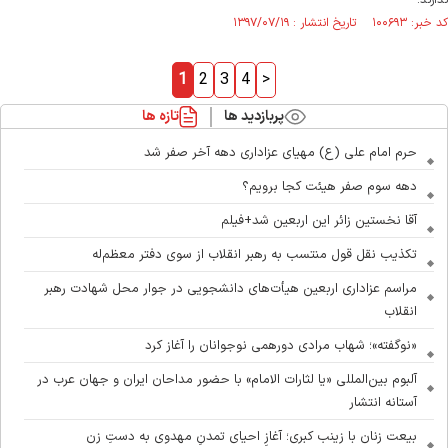
ندارند.
کد خبر: ۱۰۰۶۹۳ تاریخ انتشار : ۱۳۹۷/۰۷/۱۹
1
2
3
4
>
پربازدید ها
تازه ها
حرم امام علی (ع) مهیای عزاداری دهه آخر صفر شد
دهه سوم صفر هیئت کجا برویم؟
آقا نخستین زائر این اربعین شد+فیلم
تکذیب نقل قول منتسب به رهبر انقلاب از سوی دفتر معظم‌له
مراسم عزاداری اربعین هیأت‌های دانشجویی در جوار محل شهادت رهبر
انقلاب
«نوگفته»؛ شهاب مرادی دورهمی نوجوانان را آغاز کرد
آلبوم بین‌المللی «یا لثارات الامام» با حضور مداحان ایران و جهان عرب در
آستانه انتشار
بیعت زنان با زینب کبری؛ آغازِ احیای تمدنِ مهدوی به دستِ زن