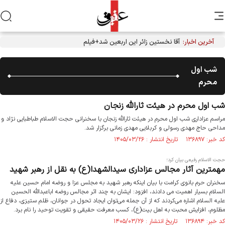
آخرین اخبار:
آقا نخستین زائر این اربعین شد+فیلم
شب اول
محرم
شب اول محرم در هیئت ثارالله زنجان
مراسم عزاداری شب اول محرم در هیئت ثارالله زنجان با سخنرانی حجت الاسلام طباطبایی نژاد و
مداحی حاج مهدی رسولی و کربلایی مهدی زمانی برگزار شد.
کد خبر: ۱۳۶۸۹۷ تاریخ انتشار : ۱۴۰۵/۰۳/۲۶
حجت الاسلام رفیعی بیان کرد؛
مهمترین آثار مجالس عزاداری سیدالشهدا(ع) به نقل از رهبر شهید
سخنران حرم بانوی کرامت با بیان اینکه رهبر شهید به مجلس عزا و روضه امام حسین علیه
السلام بسیار اهمیت می دادند، افزود: ایشان به چند اثر مجالس روضه اباعبدالله الحسین
علیه السلام اشاره می‌کردند که از آن جمله می‌توان ایجاد تحول در جوانان، ظلم ستیزی، دفاع از
مظلوم، افزایش محبت به اهل بیت(ع)، کسب معرفت حقیقی و تقویت توحید را نام برد.
کد خبر: ۱۳۶۸۹۴ تاریخ انتشار : ۱۴۰۵/۰۳/۲۶