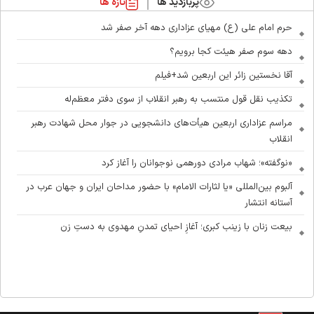
پربازدید ها
تازه ها
حرم امام علی (ع) مهیای عزاداری دهه آخر صفر شد
دهه سوم صفر هیئت کجا برویم؟
آقا نخستین زائر این اربعین شد+فیلم
تکذیب نقل قول منتسب به رهبر انقلاب از سوی دفتر معظم‌له
مراسم عزاداری اربعین هیأت‌های دانشجویی در جوار محل شهادت رهبر
انقلاب
«نوگفته»؛ شهاب مرادی دورهمی نوجوانان را آغاز کرد
آلبوم بین‌المللی «یا لثارات الامام» با حضور مداحان ایران و جهان عرب در
آستانه انتشار
بیعت زنان با زینب کبری؛ آغازِ احیای تمدنِ مهدوی به دستِ زن