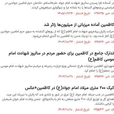
در آستانه فرا رسیدن سالروز شهادت امام جواد علیه‌السلام، خادمان حرم امامین جوادین در
مراسمی پرچم‌های گنبدها را به نشانه عزا و سوگواری سیاهپوش کردند.
کد خبر: ۱۳۶۶۳۵ تاریخ انتشار : ۱۴۰۵/۰۲/۲۴
کاظمین آماده میزبانی از میلیون‌ها زائر شد
حرکت زائران پیاده‌روی شهادت امام کاظم (ع) که از روزهای گذشته به سوی حرم امامین جوادین
(ع) آغاز شده بود، با نزدیک شدن به کاظمین به کُندی انجام می‌شود.
کد خبر: ۱۳۵۷۲۶ تاریخ انتشار : ۱۴۰۴/۱۰/۲۴
تدارک جامع در کاظمین برای حضور مردم در سالروز شهادت امام
موسی کاظم(ع)
شهرداری کاظمین جزئیات طرح خدماتی ویژه «زیارت رجبیه» و مراسم سالروز شهادت امام موسی
بن جعفر(ع) را اعلام کرد.
کد خبر: ۱۳۵۶۶۷ تاریخ انتشار : ۱۴۰۴/۱۰/۲۰
کیک ۲۰۰ متری میلاد امام جواد(ع) در کاظمین+عکس
کاظمین در شب میلاد امام جواد (ع) غرق در شور و شادی شد که زائران با تبریک این عید،
اهدای گل و توزیع کیک ۲۰۰ متری منقش به نام باب‌الحوائج، جشن ولادت امام جوان شیعیان
را گرامی داشتند.
کد خبر: ۱۳۵۵۴۳ تاریخ انتشار : ۱۴۰۴/۱۰/۱۰