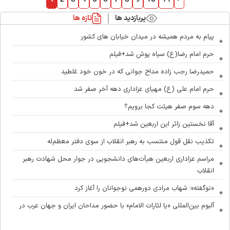
پربازدید ها
تازه ها
پیام به مردم همیشه در میدان خیابان های کشور
حرم امام رضا(ع) سیاه پوش شد+فیلم
حمیدرضا رجب زاده مداح جوانی که در خون خود غلطید
حرم امام علی (ع) مهیای عزاداری دهه آخر صفر شد
دهه سوم صفر هیئت کجا برویم؟
آقا نخستین زائر این اربعین شد+فیلم
تکذیب نقل قول منتسب به رهبر انقلاب از سوی دفتر معظم‌له
مراسم عزاداری اربعین هیأت‌های دانشجویی در جوار محل شهادت رهبر
انقلاب
«نوگفته»؛ شهاب مرادی دورهمی نوجوانان را آغاز کرد
آلبوم بین‌المللی «یا لثارات الامام» با حضور مداحان ایران و جهان عرب در
آستانه انتشار