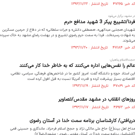
کد خبر: ۴۷۲۶۵ تاریخ انتشار : ۱۳۹۳/۱۱/۲۲
در مشهد برگزار می‌شود
فردا/تشییع پیکر 3 شهید مدافع حرم
شهیدان «مجتبی عبدالهی»، «مصطفی دانش» و «برات سلطانی» که در دفاع از حرمین عسکرین
به شهادت رسیده‌اند، فردا به سمت حرم رضوی تشییع و در بهشت رضای مشهد به خاک سپرده
می‌شوند.
کد خبر: ۴۷۱۸۴ تاریخ انتشار : ۱۳۹۳/۱۱/۲۰
حجت‌الاسلام پناهیان:
عالم را نفس‌هایی اداره می‌کنند که به خاطر خدا کار می‌کنند
این استاد حوزه و دانشگاه گفت: امروز کشور ما در شاخص‌های فرهنگی، سیاسی، نظامی،
اقتصادی بسیار پیشرفت کرده‌‌ و قدرت آمریکا نسبت به قبل افول کرده است.
کد خبر: ۴۷۰۶۹ تاریخ انتشار : ۱۳۹۳/۱۱/۱۹
روزهای انقلاب در مشهد مقدس/تصاویر
کد خبر: ۴۶۹۶۲ تاریخ انتشار : ۱۳۹۳/۱۱/۱۷
دریافتی/ کارشناسان برنامه سمت خدا در آستان رضوی
مداح اهل بیت(ع) حاج علی مالکی نژاد و حجج اسلام فرحزاد، ماندگاری و حسینی قمی
(کارشناسان برنامه سمت خدا) در آستان مقدس رضوی - مشهدالرضا(ع)