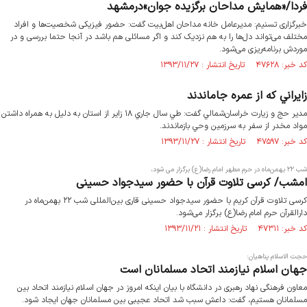
فردا/«همایش مداحان برگزیده جوان»درمشهد
خبرگزاری تسنیم: مدیرعامل خانه مداحان اهل‌بیت گفت: حضور فیزیکی شخصیت‌ها و افراد
مختلف می‌تواند دل‌ها را به هم نزدیک کند و اگر مسائلی هم باشد در آنجا حتما بررسی و در
موردش برنامه‌ریزی می‌شود.
کد خبر: ۴۷۶۲۸ تاریخ انتشار : ۱۳۹۳/۱۱/۲۷
زايراني كه از عمره جاماندند
مدير حج و زيارت خراسان‌شمالي گفت: طي سال جاري ۱۸ زاير از استان به دليل به همراه داشتن
مواد مخدر از سفر به سرزمين وحي بازماندند.
کد خبر: ۴۷۵۹۷ تاریخ انتشار : ۱۳۹۳/۱۱/۲۷
شب ۲۲ بهمن‌ماه در حرم مطهر امام رضا(ع) برگزار می شود،
امشب/ کرسی تلاوت قرآن با حضور سید‌جواد حسینی
کرسی تلاوت قرآن کریم با حضور سید‌جواد حسینی قاری بین‌المللی شب ۲۲ بهمن‌ماه در
دارالقرآن حرم امام رضا(ع) برگزار می‌شود.
کد خبر: ۴۷۳۱۱ تاریخ انتشار : ۱۳۹۳/۱۱/۲۱
حجت الاسلام پناهیان:
جهان اسلام نیازمند اتحاد مسلمانان است
معاون فرهنگی نهاد رهبری در دانشگاه با بیان اینکه امروز در جهان اسلام نیازمند اتحاد بین
مسلمانان هستیم، گفت: داعش سبب شد اتحاد عجیبی بین مسلمانان جهان ایجاد شود.