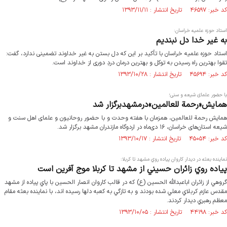
کد خبر: ۴۶۵۹۷ تاریخ انتشار : ۱۳۹۳/۱۱/۱۱
استاد حوزه علمیه خراسان:
به غیر خدا دل نبندیم
استاد حوزه علمیه خراسان با تأکید بر این که دل بستن به غیر خداوند تضمینی ندارد، گفت:
تقوا بهترین راه رسیدن به توکل و بهترین درمان دردِ دوری از خداوند است.
کد خبر: ۴۵۶۹۴ تاریخ انتشار : ۱۳۹۳/۱۰/۲۸
با حضور علمای شیعه و سنی؛
همایش«رحمة للعالمین»درمشهدبرگزار شد
همایش رحمة للعالمین، همزمان با هفته وحدت و با حضور روحانیون و علمای اهل سنت و
شیعه استان‌های خراسان، ۱۶ دی‌ماه در اردوگاه مازندران مشهد برگزار شد.
کد خبر: ۴۵۰۵۴ تاریخ انتشار : ۱۳۹۳/۱۰/۱۷
نماينده بعثه‌ در ديدار كاروان پياده روي مشهد تا كربلا:
پياده روي زائران حسيني از مشهد تا كربلا موج آفرين است
گروهي از زائران اباعبدالله الحسين (ع) كه در قالب كاروان انصار الحسين با پاي پياده از مشهد
مقدس عازم كربلاي معلي شده بودند و به تازگي به كعبه دلها رسيده اند، با نماينده بعثه‌ مقام
معظم رهبري ديدار كردند.
کد خبر: ۴۴۱۹۸ تاریخ انتشار : ۱۳۹۳/۱۰/۰۵