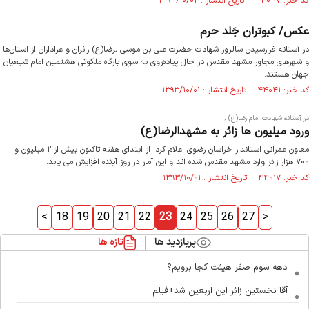
کد خبر: ۴۴۰۴۷ تاریخ انتشار : ۱۳۹۳/۱۰/۰۲
عکس/ کبوتران جَلد حرم
در آستانه فرارسیدن سالروز شهادت حضرت علی بن موسی‌الرضا(ع) زائران و عزاداران از استان‌ها
و شهرهای مجاور مشهد مقدس در حال پیاده‌روی به سوی بارگاه ملکوتی هشتمین امام شیعیان
جهان هستند.
کد خبر: ۴۴۰۴۱ تاریخ انتشار : ۱۳۹۳/۱۰/۰۱
در آستانه شهادت امام رضا(ع) ;
ورود میلیون ها زائر به مشهدالرضا(ع)
معاون عمرانی استاندار خراسان رضوی اعلام کرد: از ابتدای هفته تاکنون بیش از ۲ میلیون و
۷۰۰ هزار زائر وارد مشهد مقدس شده اند و این آمار در روز آینده افزایش می یابد.
کد خبر: ۴۴۰۱۷ تاریخ انتشار : ۱۳۹۳/۱۰/۰۱
<
18
19
20
21
22
23
24
25
26
27
>
پربازدید ها
تازه ها
دهه سوم صفر هیئت کجا برویم؟
آقا نخستین زائر این اربعین شد+فیلم