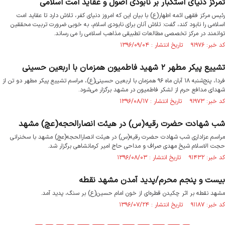
تمرکز دنیای استکبار بر نابودی اصول و عقاید امت اسلامی
رئیس مرکز فقهی ائمه اطهار(ع) با بیان این که امروز دنیای کفر، تلاش دارد تا عقاید امت
اسلامی را نابود کند، گفت: تلاش آنان برای نابودی اسلام، به خوبی ضرورت تربیت محققین
توانمند در مرکز تخصصی مطالعات تطبیقی مذاهب اسلامی را می رساند.
کد خبر: ۹۱۹۷۶ تاریخ انتشار : ۱۳۹۶/۰۹/۰۴
تشییع پیکر مطهر ۲ شهید فاطمیون همزمان با اربعین حسینی
فردا، پنج‌شنبه ۱۸ آبان ماه ۹۶ همزمان با اربعین حسینی(ع)، مراسم تشییع پیکر مطهر دو تن از
شهدای مدافع حرم از لشکر فاطمیون در مشهد برگزار می‌شود.
کد خبر: ۹۱۹۷۳ تاریخ انتشار : ۱۳۹۶/۰۸/۱۷
شب شهادت حضرت رقیه(س) در هیئت انصارالحجه(عچ) مشهد
مراسم عزاداری شب شهادت حضرت رقیه(س) در هیئت انصارالحجه(عچ) مشهد با سخنرانی
حجت الاسلام شیخ مهدی صراف و مداحی حاج امیر کرمانشاهی برگزار شد.
کد خبر: ۹۱۴۳۲ تاریخ انتشار : ۱۳۹۶/۰۸/۰۳
بیست و پنجم محرم/پدید آمدن مشهد نقطه
مشهد نقطه بر اثر چکیدن قطره‌ای از خون امام حسین(ع) بر سنگ، پدید آمد.
کد خبر: ۹۱۱۸۷ تاریخ انتشار : ۱۳۹۶/۰۷/۲۴