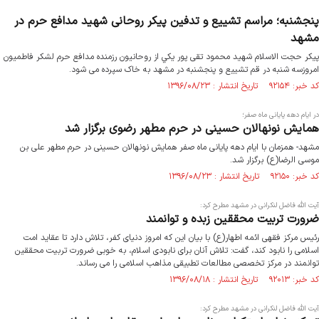
پنجشنبه؛ مراسم تشییع و تدفین پیکر روحانی شهید مدافع حرم در
مشهد
پیکر حجت الاسلام شهید محمود تقی پور يكي از روحانيون رزمنده مدافع حرم لشکر فاطميون
امروزسه شنبه در قم تشییع و پنجشنبه در مشهد به خاک سپرده می شود.
کد خبر: ۹۲۱۵۴ تاریخ انتشار : ۱۳۹۶/۰۸/۲۳
در ایام دهه پایانی ماه صفر؛
همایش نونهالان حسینی در حرم مطهر رضوی برگزار شد
مشهد- همزمان با ایام دهه پایانی ماه صفر همایش نونهالان حسینی در حرم مطهر علی بن
موسی الرضا(ع) برگزار شد.
کد خبر: ۹۲۱۵۰ تاریخ انتشار : ۱۳۹۶/۰۸/۲۳
آیت الله فاضل لنکرانی در مشهد مطرح کرد:
ضرورت تربیت محققین زبده و توانمند
رئیس مرکز فقهی ائمه اطهار(ع) با بیان این که امروز دنیای کفر، تلاش دارد تا عقاید امت
اسلامی را نابود کند، گفت: تلاش آنان برای نابودی اسلام، به خوبی ضرورت تربیت محققین
توانمند در مرکز تخصصی مطالعات تطبیقی مذاهب اسلامی را می رساند.
کد خبر: ۹۲۰۱۳ تاریخ انتشار : ۱۳۹۶/۰۸/۱۸
آیت الله فاضل لنکرانی در مشهد مطرح کرد: