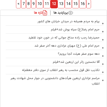
<
7
8
9
10
11
12
13
14
15
16
>
پربازدید ها
تازه ها
پیام به مردم همیشه در میدان خیابان های کشور
حرم امام رضا(ع) سیاه پوش شد+فیلم
حمیدرضا رجب زاده مداح جوانی که در خون خود غلطید
حرم امام علی (ع) مهیای عزاداری دهه آخر صفر شد
دهه سوم صفر هیئت کجا برویم؟
آقا نخستین زائر این اربعین شد+فیلم
تکذیب نقل قول منتسب به رهبر انقلاب از سوی دفتر معظم‌له
مراسم عزاداری اربعین هیأت‌های دانشجویی در جوار محل شهادت رهبر
انقلاب