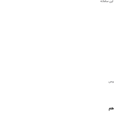
این سامانه
ییس
هم