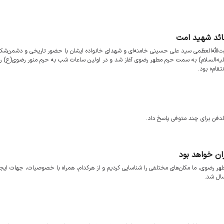
 قائد شهید امت
‌الله‌العظمی سید علی حسینی خامنه‌ای و شهدای خانواده ایشان با حضور تاریخی و دشمن‌شکن
نبه ۱۸ تیرماه از خیابان امام رضا (علیه‌السلام) به سمت حرم مطهر رضوی آغاز شد و در اولین ساعات شب به حرم منور رضوی(ع)
تقام» بود.
الدفن برای چند متوفی پاسخ داد.
ان خواهد بود
هر رضوی، ما مکان‌های مختلفی را شناسایی کردیم و از هرکدام، همراه با خصوصیات، جهات ایج
سال شد.