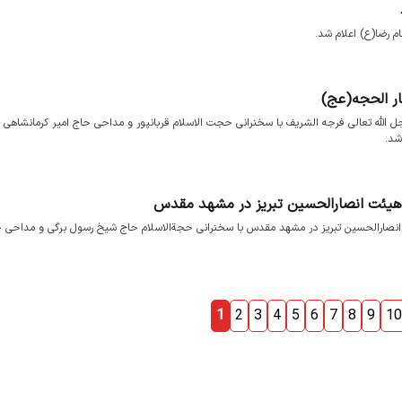
م رضا(ع) اعلام شد.
ار الحجه(عج)
عجل الله تعالی فرجه الشریف با سخنرانی حجت الاسلام قربانپور و مداحی حاج امیر کرمانشاهی
شد.
هیئت انصارالحسین تبریز در مشهد مقدس
انصارالحسین تبریز در مشهد مقدس با سخنرانی حجةالاسلام حاج شیخ رسول برگی و مداحی 
1
2
3
4
5
6
7
8
9
10
درباره ما
تماس با ما