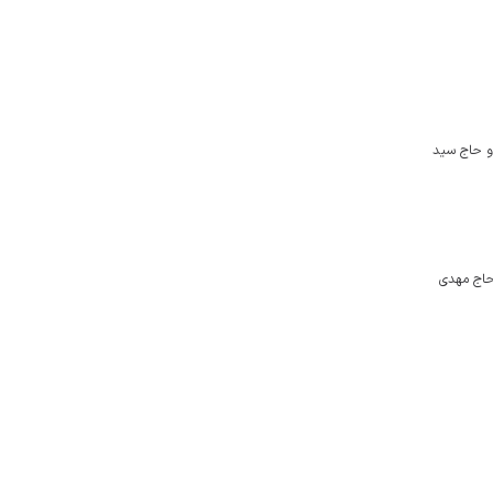
 و حاج سید
حاج مهدی
خبرنامه
پیوندها
جستجو
نظرسنجی
آرشیو
آب‌و هوا
اوقات شرعی
RSS