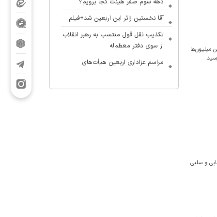
دهه سوم صفر هیئت کجا برویم؟
آقا نخستین زائر این اربعین شد+فیلم
تکذیب نقل قول منتسب به رهبر انقلاب
از سوی دفتر معظم‌له
 میلیون‌ها
 رسید.
مراسم عزاداری اربعین هیأت‌های
دانشجویی در جوار محل شهادت رهبر
انقلاب
«نوگفته»؛ شهاب مرادی دورهمی
نوجوانان را آغاز کرد
آلبوم بین‌المللی «یا لثارات الامام» با
حضور مداحان ایران و جهان عرب در
آستانه انتشار
ابی و سلبی