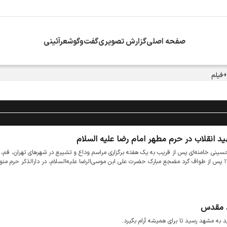
صفحه اصلی
گزارش تصویری
گفت‌وگو
شعرآئینی
+فیلم
ید انقلاب در حرم مطهر امام رضا علیه السلام
ینی خامنه‌ای پس از قریب به یک هفته برگزاری مراسم وداع و تشییع در شهرهای تهران، قم، 
و مشهد با حضور ده‌ها میلیون دلداده ولایت، بامداد جمعه ۱۹ تیرماه ۱۴۰۵ پس از طواف گرد مضجع مبارک حضرت علی‌ ابن موسی‌الرضا علیه‌السلام، در دارالذکر
د مقدس
 ‌به مشهد رسید تا برای همیشه آرام بگیرد.