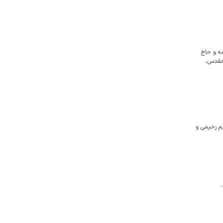
مه و حاج
نبه دوم شهریور از ساعت ۶:۳٠ صبح در مشهد مقدس،
یم رحیمی و