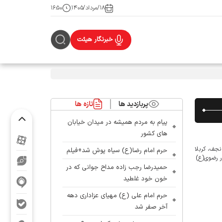
۱۸/مرداد/۱۴۰۵
۱۶:۵۰
خبرنگار هیئت
پربازدید ها
تازه ها
پیام به مردم همیشه در میدان خیابان
های کشور
نجف، کربلا
حرم امام رضا(ع) سیاه پوش شد+فیلم
 حرم منور رضوی(ع)
حمیدرضا رجب زاده مداح جوانی که در
خون خود غلطید
حرم امام علی (ع) مهیای عزاداری دهه
آخر صفر شد