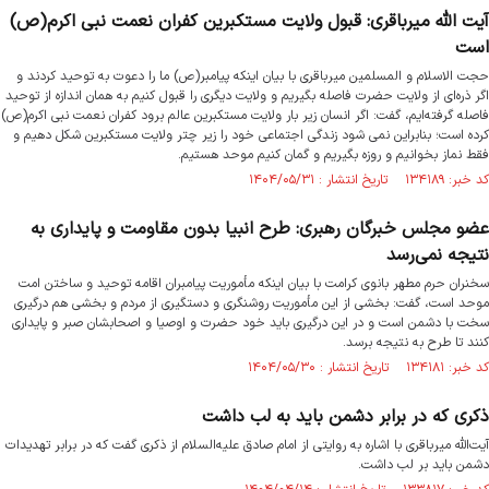
آیت الله میرباقری: قبول ولایت مستکبرین کفران نعمت نبی اکرم(ص)
است
حجت الاسلام و المسلمین میرباقری با بیان اینکه پیامبر(ص) ما را دعوت به توحید کردند و
اگر ذره‌ای از ولایت حضرت فاصله بگیریم و ولایت دیگری را قبول کنیم به همان اندازه از توحید
فاصله گرفته‌ایم، گفت: اگر انسان زیر بار ولایت مستکبرین عالم برود کفران نعمت نبی اکرم(ص)
کرده است؛ بنابراین نمی شود زندگی اجتماعی خود را زیر چتر ولایت مستکبرین شکل دهیم و
فقط نماز بخوانیم و روزه بگیریم و گمان کنیم موحد هستیم.
کد خبر: ۱۳۴۱۸۹ تاریخ انتشار : ۱۴۰۴/۰۵/۳۱
عضو مجلس خبرگان رهبری: طرح انبیا بدون مقاومت و پایداری به
نتیجه نمی‌رسد
سخنران حرم مطهر بانوی کرامت با بیان اینکه مأموریت پیامبران اقامه توحید و ساختن امت
موحد است، گفت: بخشی از این مأموریت روشنگری و دستگیری از مردم و بخشی هم درگیری
سخت با دشمن است و در این درگیری باید خود حضرت و اوصیا و اصحابشان صبر و پایداری
کنند تا طرح به نتیجه برسد.
کد خبر: ۱۳۴۱۸۱ تاریخ انتشار : ۱۴۰۴/۰۵/۳۰
ذکری که در برابر دشمن باید به لب داشت
آیت‌الله میرباقری با اشاره به روایتی از امام صادق علیه‌السلام از ذکری گفت که در برابر تهدیدات
دشمن باید بر لب داشت.