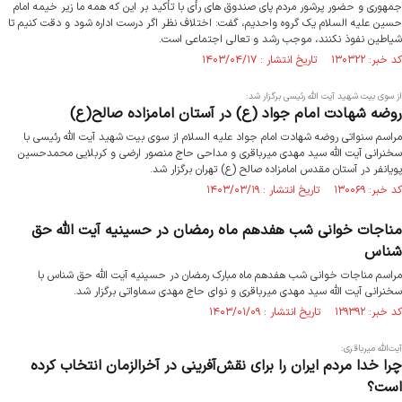
جمهوری و حضور پرشور مردم پای صندوق های رأی با تأکید بر این که همه ما زیر خیمه امام
حسین علیه السلام یک گروه واحدیم، گفت: اختلاف نظر اگر درست اداره شود و دقت کنیم تا
شیاطین نفوذ نکنند، موجب رشد و تعالی اجتماعی است.
کد خبر: ۱۳۰۳۲۲ تاریخ انتشار : ۱۴۰۳/۰۴/۱۷
از سوی بیت شهید آیت الله رئیسی برگزار شد:
روضه شهادت امام جواد (ع) در آستان امامزاده صالح(ع)
مراسم سنواتی روضه شهادت امام جواد علیه السلام از سوی بیت شهید آیت الله رئیسی با
سخنرانی آیت الله سید مهدی میرباقری و مداحی حاج منصور ارضی و کربلایی محمدحسین
پویانفر در آستان مقدس امامزاده صالح (ع) تهران برگزار شد.
کد خبر: ۱۳۰۰۶۹ تاریخ انتشار : ۱۴۰۳/۰۳/۱۹
مناجات خوانی شب هفدهم ماه رمضان در حسینیه آیت الله حق
شناس
مراسم مناجات خوانی شب هفدهم ماه مبارک رمضان در حسینیه آیت الله حق شناس با
سخنرانی آیت الله سید مهدی میرباقری و نوای حاج مهدی سماواتی برگزار شد.
کد خبر: ۱۲۹۳۹۲ تاریخ انتشار : ۱۴۰۳/۰۱/۰۹
آیت‌الله میرباقری:
چرا خدا مردم ایران را برای نقش‌آفرینی در آخرالزمان انتخاب کرده
است؟