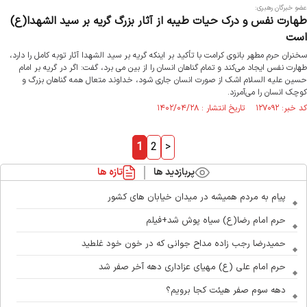
عضو خبرگان رهبری:
طهارت نفس و درک حیات طیبه از آثار بزرگ گریه بر سید الشهدا(ع)
است
سخنران حرم مطهر بانوی کرامت با تأکید بر اینکه گریه بر سید الشهدا آثار توبه کامل را دارد،
طهارت نفس ایجاد می‌کند و تمام گناهان انسان را از بین می برد، گفت: اگر در گریه بر امام
حسین علیه السلام اشک از صورت انسان جاری شود، خداوند متعال همه گناهان بزرگ و
کوچک انسان را می‌آمرزد.
کد خبر: ۱۲۷۰۹۲ تاریخ انتشار : ۱۴۰۲/۰۴/۲۸
1
2
>
پربازدید ها
تازه ها
پیام به مردم همیشه در میدان خیابان های کشور
حرم امام رضا(ع) سیاه پوش شد+فیلم
حمیدرضا رجب زاده مداح جوانی که در خون خود غلطید
حرم امام علی (ع) مهیای عزاداری دهه آخر صفر شد
دهه سوم صفر هیئت کجا برویم؟