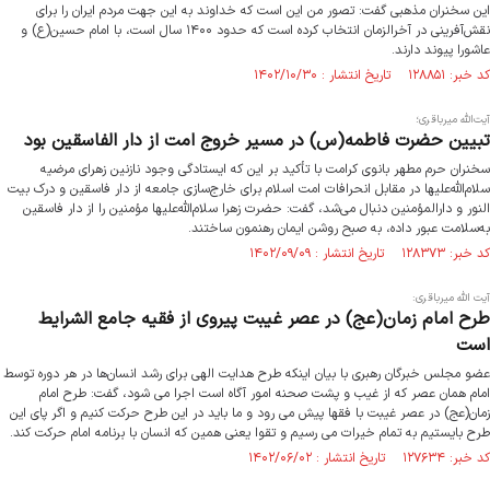
این سخنران مذهبی گفت: تصور من این است که خداوند به این جهت مردم ایران را برای
نقش‌آفرینی در آخرالزمان انتخاب کرده است که حدود ۱۴۰۰ سال است، با امام حسین(ع) و
عاشورا پیوند دارند.
کد خبر: ۱۲۸۸۵۱ تاریخ انتشار : ۱۴۰۲/۱۰/۳۰
آیت‌الله میرباقری؛
تبیین حضرت فاطمه(س) در مسیر خروج امت از دار الفاسقین بود
سخنران حرم مطهر بانوی کرامت با تأکید بر این که ایستادگی وجود نازنین زهرای مرضیه
سلام‌الله‌علیها در مقابل انحرافات امت اسلام برای خارج‌سازی جامعه از دار فاسقین و درک بیت
النور و دارالمؤمنین دنبال می‌شد، گفت: حضرت زهرا سلام‌الله‌علیها مؤمنین را از دار فاسقین
به‌سلامت عبور داده، به صبح روشن ایمان رهنمون ساختند.
کد خبر: ۱۲۸۳۷۳ تاریخ انتشار : ۱۴۰۲/۰۹/۰۹
آیت الله میرباقری:
طرح امام زمان(عج) در عصر غیبت پیروی از فقیه جامع الشرایط
است
عضو مجلس خبرگان رهبری با بیان اینکه طرح هدایت الهی برای رشد انسان‌ها در هر دوره توسط
امام همان عصر که از غیب و پشت صحنه امور آگاه است اجرا می شود، گفت: طرح امام
زمان(عج) در عصر غیبت با فقها پیش می رود و ما باید در این طرح حرکت کنیم و اگر پای این
طرح بایستیم به تمام خیرات می رسیم و تقوا یعنی همین که انسان با برنامه امام حرکت کند.
کد خبر: ۱۲۷۶۳۴ تاریخ انتشار : ۱۴۰۲/۰۶/۰۲