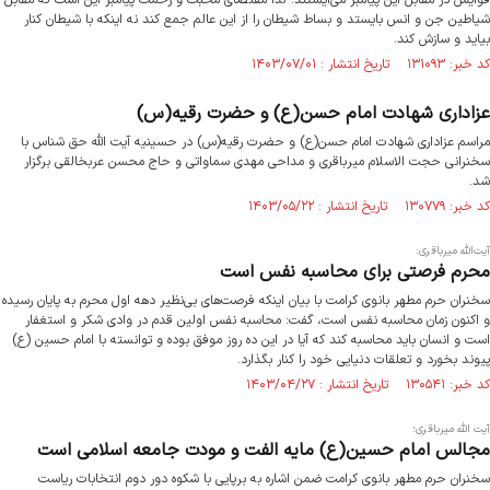
قوایش در مقابل این پیامبر می‌ایستند؛ لذا مقتضای محبت و رحمت پیامبر این است که مقابل
شیاطین جن و انس بایستد و بساط شیطان را از این عالم جمع کند نه اینکه با شیطان کنار
بیاید و سازش کند.
کد خبر: ۱۳۱۰۹۳ تاریخ انتشار : ۱۴۰۳/۰۷/۰۱
عزاداری شهادت امام حسن(ع) و حضرت رقیه(س)
مراسم عزاداری شهادت امام حسن(ع) و حضرت رقیه(س) در حسینیه آیت الله حق شناس با
سخنرانی حجت الاسلام میرباقری و مداحی مهدی سماواتی و حاج محسن عربخالقی برگزار
شد.
کد خبر: ۱۳۰۷۷۹ تاریخ انتشار : ۱۴۰۳/۰۵/۲۲
آیت‌الله میرباقری:
محرم فرصتی برای محاسبه نفس است
سخنران حرم مطهر بانوی کرامت با بیان اینکه فرصت‌های بی‌نظیر دهه اول محرم به پایان رسیده
و اکنون زمان محاسبه نفس است، گفت: محاسبه نفس اولین قدم در وادی شکر و استغفار
است و انسان باید محاسبه کند که آیا در این ده روز موفق بوده و توانسته با امام حسین (ع)
پیوند بخورد و تعلقات دنیایی خود را کنار بگذارد.
کد خبر: ۱۳۰۵۴۱ تاریخ انتشار : ۱۴۰۳/۰۴/۲۷
آیت الله میرباقری؛
مجالس امام حسین(ع) مایه الفت و مودت جامعه اسلامی است
سخنران حرم مطهر بانوی کرامت ضمن اشاره به برپایی با شکوه دور دوم انتخابات ریاست