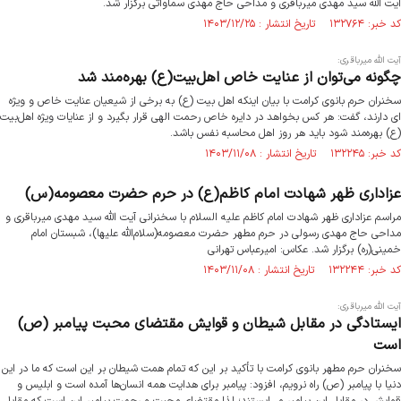
آیت الله سید مهدی میرباقری و مداحی حاج مهدی سماواتی برگزار شد.
کد خبر: ۱۳۲۷۶۴ تاریخ انتشار : ۱۴۰۳/۱۲/۲۵
آیت الله میرباقری:
چگونه می‌توان از عنایت خاص اهل‌بیت(ع) بهره‌مند شد
سخنران حرم بانوی کرامت با بیان اینکه اهل بیت (ع) به برخی از شیعیان عنایت خاص و ویژه
ای دارند، گفت: هر کس بخواهد در دایره خاص رحمت الهی قرار بگیرد و از عنایات ویژه اهل‌بیت
(ع) بهره‌مند شود باید هر روز اهل محاسبه نفس باشد.
کد خبر: ۱۳۲۲۴۵ تاریخ انتشار : ۱۴۰۳/۱۱/۰۸
عزاداری ظهر شهادت امام کاظم(ع) در حرم حضرت معصومه(س)
مراسم عزاداری ظهر شهادت امام کاظم علیه السلام با سخنرانی آیت الله سید مهدی میرباقری و
مداحی حاج مهدی رسولی در حرم مطهر حضرت معصومه(سلام‌الله علیها)،‌ شبستان امام
خمینی(ره) برگزار شد. عکاس: امیرعباس تهرانی
کد خبر: ۱۳۲۲۴۴ تاریخ انتشار : ۱۴۰۳/۱۱/۰۸
آیت الله میرباقری:
ایستادگی در مقابل شیطان و قوایش مقتضای محبت پیامبر (ص)
است
سخنران حرم مطهر بانوی کرامت با تأکید بر این که تمام همت شیطان بر این است که ما در این
دنیا با پیامبر (ص) راه نرویم، افزود: پیامبر برای هدایت همه انسان‌ها آمده است و ابلیس و