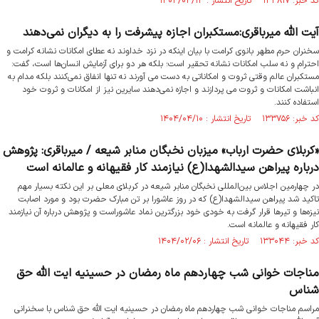
کد خبر: ۱۳۳۸۱۷ تاریخ انتشار : ۱۴۰۴/۰۴/۱۴
آیت الله میرباقری:مستکبران اجازه پیشرفت را به دیگران نمی‌دهند
سخنران حرم مطهر بانوی کرامت با بیان اینکه در نزد خداوند نه عطای امکانات نشانه کرامت و
احترام و نه سلب امکانات نشانه تحقیر است؛ بلکه هر دو برای آزمایش انسان‌ها است، گفت:
مستکبران عالم وقتی ثروت و امکاناتی به دست می آورند نه تنها انفاق نمی‌کنند بلکه مدام به
انباشت امکانات و ثروت می پردازند و اجازه نمی‌دهند سایرین نیز از امکانات و ثروت خود
استفاده کنند.
کد خبر: ۱۳۳۷۵۶ تاریخ انتشار : ۱۴۰۴/۰۴/۱۰
«کربلای حضرت ارباب» میزبان نخبگان منابر شیعه / میرباقری: پژوهش‌
درباره پیراهن سیدالشهدا(ع) نیازمند کار فقیهانه و عالمانه است
در چهارمین اجلاس بین‌المللی نخبگان منابر شیعه در کربلای معلی بر این نکته بسیار مهم
تاکید شد پیراهن سیدالشهدا(ع) که در روز عاشورا بر تن مبارک حضرت بود و مورد اصابت
نیزه‌ها و تیرها قرار گرفت به خودی خود بزرگترین نماد عاشوراست و پژوهش‌ درباره آن نیازمند
کار فقیهانه و عالمانه است.
کد خبر: ۱۳۳۰۴۴ تاریخ انتشار : ۱۴۰۴/۰۲/۰۶
مناجات خوانی شب چهاردهم ماه رمضان در حسینیه ایت الله حق
شناس
مراسم مناجات خوانی شب چهاردهم ماه رمضان در حسینیه ایت الله حق شناس با سخنرانی