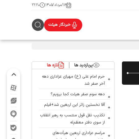
۱۶/مرداد/۱۴۰۵
۲۲:۲۰
خبرنگار هیئت
پربازدید ها
تازه ها
حرم امام علی (ع) مهیای عزاداری دهه
آخر صفر شد
دهه سوم صفر هیئت کجا برویم؟
آقا نخستین زائر این اربعین شد+فیلم
تکذیب نقل قول منتسب به رهبر انقلاب
از سوی دفتر معظم‌له
مراسم عزاداری اربعین هیأت‌های