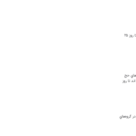
مدير كل عتبات عاليات سازمان حج و زيارت كشور، اعلام كرد: متقاضيان اعزام به عتيات عاليات درايام تعطيلات نوروز، مي‌توانند از روز شنبه ۱۸ بهمن ماه از ساعت ۹ صبح تا روز ۲۵
ر داشت: تاكنون ۹۰ درصد ظرفيت كاروان‌هاي حج
ند تا روز
در گروه‌هاي