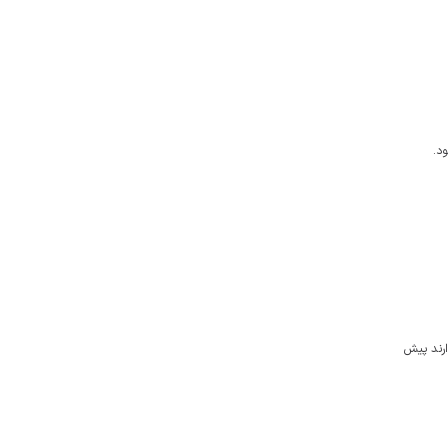
فت: متقاضیان اعزام به عتبات عالیات تا ۲۵ بهمن فرصت دارند پیش