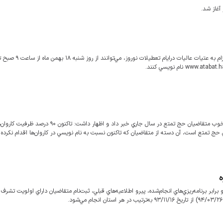
مديركل برنامه ريزي پذيرش و اعزام سازمان حج و زيارت از استقبال بسيار خوب متقاضيان حج تمتع در سال جاري خبر داد و اظها
 كاروان‌هاي حج تمتع است، آن دسته از متقاضيان كه تاكنون نسبت به نام نويسي در كاروان‌ها اقدام نكرده ا
‌
برابر برنامه‌ريزي‌هاي انجام‌شده، پيرو اطلاعيه‌هاي قبلي، ثبت‌نام متقاضيان داراي اولويت تشرف 