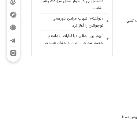
دانشجویی در جوار محل شهادت رهبر
انقلاب
«نوگفته»؛ شهاب مرادی دورهمی
، مي‌توانند با مراجعه به سامان atabat.haj.ir از نتايج قرعه كشي
نوجوانان را آغاز کرد
آلبوم بین‌المللی «یا لثارات الامام» با
حضور مداحان ایران و جهان عرب در
آستانه انتشار
بیعت زنان با زینب کبری؛ آغازِ احیای
تمدنِ مهدوی به دستِ زن
لمیه سراسر کشور از آغاز پذیرش سراسری حوزه‌های علمیه خواهران سراسر کشور خبر داد و گفت: نام‌نویسی در سه سطح دو، سه و چهار از ۲۵ بهمن ماه تا