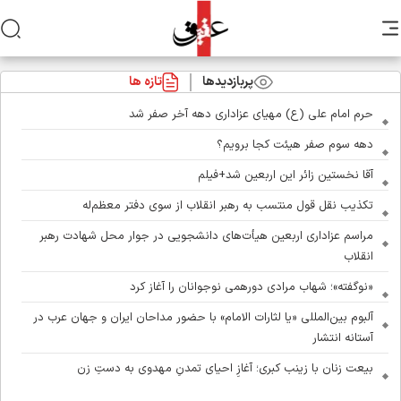
پربازدیدها
تازه ها
حرم امام علی (ع) مهیای عزاداری دهه آخر صفر شد
دهه سوم صفر هیئت کجا برویم؟
آقا نخستین زائر این اربعین شد+فیلم
تکذیب نقل قول منتسب به رهبر انقلاب از سوی دفتر معظم‌له
مراسم عزاداری اربعین هیأت‌های دانشجویی در جوار محل شهادت رهبر
انقلاب
«نوگفته»؛ شهاب مرادی دورهمی نوجوانان را آغاز کرد
آلبوم بین‌المللی «یا لثارات الامام» با حضور مداحان ایران و جهان عرب در
آستانه انتشار
بیعت زنان با زینب کبری؛ آغازِ احیای تمدنِ مهدوی به دستِ زن