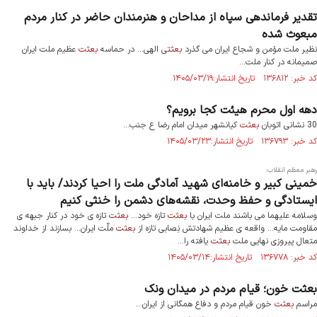
تقدیر فرماندهی سپاه از مداحان و هنرمندان حاضر در کنار مردم
مبعوث شده
نظیر ملت مؤمن و شجاع ایران می گذرد
بعثت
ی الهی... در حماسه
بعثت
عظیم ملت ایران
صمیمانه در کنار ملت...
کد خبر: ۱۳۶۸۱۲ تاریخ انتشار:۱۴۰۵/۰۳/۱۹
دهه اول محرم هیئت کجا برویم؟
30 نشانی اتوبان
بعثت
کیانشهر میدان امام رضا ع جنب...
کد خبر: ۱۳۶۷۹۳ تاریخ انتشار:۱۴۰۵/۰۳/۲۳
رهبر معظم انقلاب:
خمینی کبیر و خامنه‌ای شهید آمادگی ملت را احیا کردند/ باید با
ایستادگی و حفظ وحدت، نقشه‌های دشمن را خنثی کنیم
وسلامه علیهما می باشند ملت ایران با
بعثت
تازه خود...
بعثت
تازه ی خود در کنار جبهه ی
مقاومت مایه... واقعه ی عظیم شهادتش نِصابی تازه از
بعثت
ملّت ایران... بسازند از خداوند
متعال پیروزی نهایی ملت
بعثت
یافته را...
کد خبر: ۱۳۶۷۷۸ تاریخ انتشار:۱۴۰۵/۰۳/۱۴
بعثت خون؛ قیام مردم در میدان ونک
مراسم
بعثت
خون قیام مردم و دفاع همگانی از ایران...