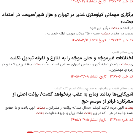
کد خبر: ۱۳۶۷۴۷ تاریخ انتشار:۱۴۰۵/۰۳/۱۱
برگزاری مهمانی کیلومتری غدیر در تهران و هزار شهر/«بیعت در امتداد
بعثت»
در امتداد
بعثت
برگزار می شود ...
بیعت در امتداد
بعثت
است ۲۵۰۰ موکب مردمی ارائه خدمات...
کد خبر: ۱۳۶۷۴۲ تاریخ انتشار:۱۴۰۵/۰۳/۱۱
رهبر معظم انقلاب:
اختلافات غیرموجّه و حتی موجّه را به تنازع و تفرقه تبدیل نکنید
ی
بعثت
مردم در نمایندگان و مجلس شورای اسلامی است... ملّت
بعثت
یافته ارزانی شده و در
زمره ی مهمترین...
کد خبر: ۱۳۶۷۰۶ تاریخ انتشار:۱۴۰۵/۰۳/۰۸
رهبر معظم انقلاب در پیام خود به حجاج بیت‌الله الحرام تأکید کردند:
آمریکایی‌ها بدانند زمان به عقب برنخواهد گشت/ برائت اصلی از
مشرکان؛ فراتر از موسم حج
بعثت
الهی مردم تاکید کردند امسال مسأله برائت از مشرکان...
بعثت
الهی یافت و با حضور
همه جانبه در هر... که در پی
بعثت
ملت ایران و جبهه مقاومت
بعثت
...
کد خبر: ۱۳۶۷۰۰ تاریخ انتشار:۱۴۰۵/۰۳/۰۵