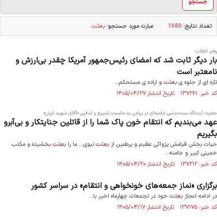
تعداد نتايج:
1680
عبارت مورد جستجو:
بعثت
رهبر انقلاب:
بار دیگر ثابت شد که امضای رئیس‌جمهور آمریکا چقدر بی‌ارزش و
نامعتبر است
تازه ای از جلوه ی
بعثت
و اراده ی مستحکم...
کد خبر: ۱۳۷۲۶۱ تاریخ انتشار:۱۴۰۵/۰۴/۲۷
حضرت آیت‌الله سیدمجتبی خامنه‌ای در پیامی به‌ مناسبت تشییع و تدفین «آقای شهید ایران»:
عهد می‌بندیم که انتقام خون پاک شما را از قاتلین جنایتکار و بی‌آبرو
بگیریم
حیات بخش قیامش پژواکی عظیم و پرطنین از
بعثت
نبوی... ما را
بعثت
بخشیده و مکتب
خمینی کبیر و خامنه...
کد خبر: ۱۳۷۲۱۲ تاریخ انتشار:۱۴۰۵/۰۴/۲۰
برگزاری «نماز جمعه‌های خونخواهی و انتقام» در سراسر کشور
در ادامه اعجاز
بعثت
خود در تجمعات چهارماه اخیر با...
کد خبر: ۱۳۷۱۷۵ تاریخ انتشار:۱۴۰۵/۰۴/۱۷