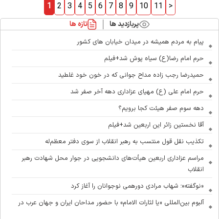
1
2
3
4
5
6
7
8
9
10
11
>
پربازدید ها
تازه ها
پیام به مردم همیشه در میدان خیابان های کشور
حرم امام رضا(ع) سیاه پوش شد+فیلم
حمیدرضا رجب زاده مداح جوانی که در خون خود غلطید
حرم امام علی (ع) مهیای عزاداری دهه آخر صفر شد
دهه سوم صفر هیئت کجا برویم؟
آقا نخستین زائر این اربعین شد+فیلم
تکذیب نقل قول منتسب به رهبر انقلاب از سوی دفتر معظم‌له
مراسم عزاداری اربعین هیأت‌های دانشجویی در جوار محل شهادت رهبر
انقلاب
«نوگفته»؛ شهاب مرادی دورهمی نوجوانان را آغاز کرد
آلبوم بین‌المللی «یا لثارات الامام» با حضور مداحان ایران و جهان عرب در
آستانه انتشار