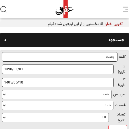
آخرین اخبار:
آقا نخستین زائر این اربعین شد+فیلم
جستجو
کلمه
از
تاريخ
تا
تاریخ
سرویس
قسمت
تعداد
نتايج