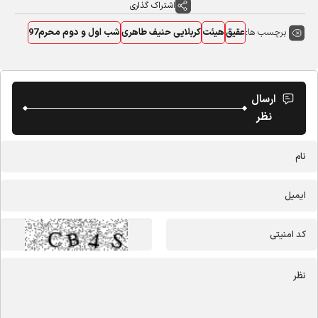
اشتراک گذاری
برچسب ها:
عقیق
هیئت
کربلایی حنیف طاهری
شب اول و دوم محرم97
ارسال
نظر