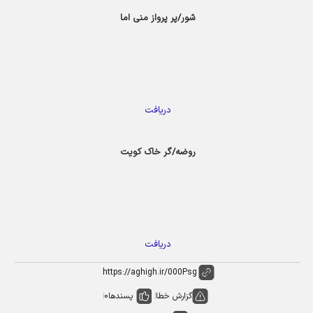
شور/پر پرواز منی اما
دریافت
روضه/گر خاک کویت
دریافت
گزارش خطا
پسندها
0