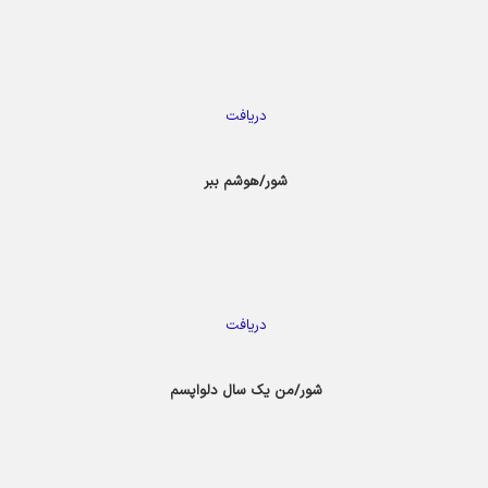
دریافت
شور/هوشم ببر
دریافت
شور/من یک سال دلواپسم