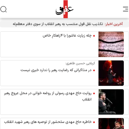
آخرین اخبار:
تکذیب نقل قول منتسب به رهبر انقلاب از سوی دفتر معظم‌له
چله زیارت عاشورا با ۴راهکارِ خاص
کربلایی حسین طاهری:
در مذاکراتی که رضایت رهبر را ندارد خبری نیست
روایت حاج مهدی رسولی از روضه خوانی در محل عروج رهبر
انقلاب
خاطره حاج مهدی سلحشور از توصیه های رهبر شهید انقلاب