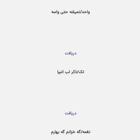
واحد/نمیشه حتی واسه
دریافت
تک/ذکر لب انبیا
دریافت
نغمه/گه خزانم گه بهارم