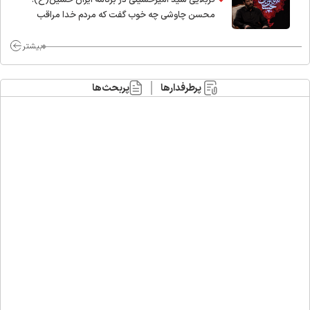
کربلایی سید امیر‌حسینی در برنامه ایران حسین(ع):
محسن چاوشی چه خوب گفت که مردم خدا مراقب
ماست/ مردم دهن تفرقه افکنان بزنند
بیشتر
پرطرفدارها
پربحث‌ها