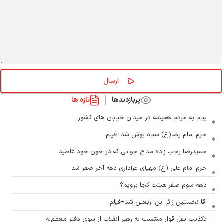
پربازدیدها
تازه ها
پیام به مردم همیشه در میدان خیابان های کشور
حرم امام رضا(ع) سیاه پوش شد+فیلم
حمیدرضا رجب زاده مداح جوانی که در خون خود غلطید
حرم امام علی (ع) مهیای عزاداری دهه آخر صفر شد
دهه سوم صفر هیئت کجا برویم؟
آقا نخستین زائر این اربعین شد+فیلم
تکذیب نقل قول منتسب به رهبر انقلاب از سوی دفتر معظم‌له