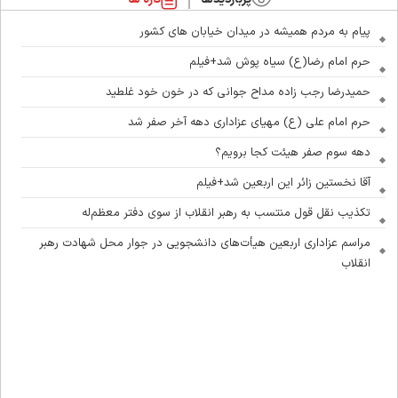
پیام به مردم همیشه در میدان خیابان های کشور
حرم امام رضا(ع) سیاه پوش شد+فیلم
حمیدرضا رجب زاده مداح جوانی که در خون خود غلطید
حرم امام علی (ع) مهیای عزاداری دهه آخر صفر شد
دهه سوم صفر هیئت کجا برویم؟
آقا نخستین زائر این اربعین شد+فیلم
تکذیب نقل قول منتسب به رهبر انقلاب از سوی دفتر معظم‌له
مراسم عزاداری اربعین هیأت‌های دانشجویی در جوار محل شهادت رهبر
انقلاب