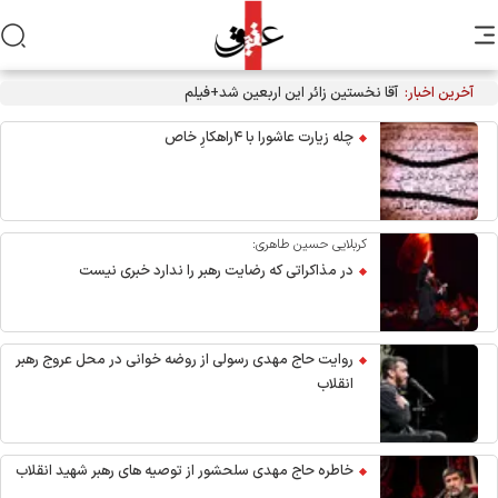
آخرین اخبار:
آقا نخستین زائر این اربعین شد+فیلم
چله زیارت عاشورا با ۴راهکارِ خاص
کربلایی حسین طاهری:
در مذاکراتی که رضایت رهبر را ندارد خبری نیست
روایت حاج مهدی رسولی از روضه خوانی در محل عروج رهبر
انقلاب
خاطره حاج مهدی سلحشور از توصیه های رهبر شهید انقلاب