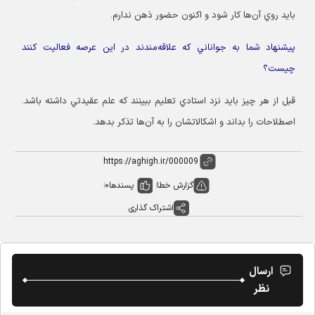
بايد روي آن‌ها كار شود و اكنون حضور ذهن ندارم.
پيشنهاد شما به جواناني كه علاقه‌مندند در اين عرصه فعاليت كنند
چيست؟
قبل از هر چيز بايد نزد استادي تعليم ببينند كه علم عقيدتي داشته باشد.
اصطلاحات را بداند و اشكالاتشان را به آن‌ها تذكر بدهد.
گزارش خطا
پسندها
0
اشتراک گذاری
ارسال
نظر