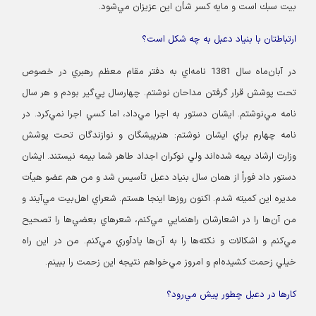
‌بيت سبك است و مايه كسر شأن اين عزيزان مي‌شود.
ارتباطتان با بنياد دعبل به چه شكل است؟
در آبان‌ماه سال 1381 نامه‌اي به دفتر مقام معظم رهبري در خصوص
تحت پوشش قرار گرفتن مداحان نوشتم. چهارسال پي‌گير بودم و هر سال
نامه مي‌نوشتم. ايشان دستور به اجرا مي‌داد، اما كسي اجرا نمي‌كرد. در
نامه چهارم براي ايشان نوشتم: هنرپيشگان و نوازندگان تحت پوشش
وزارت ارشاد بيمه شده‌اند ولي نوكران اجداد طاهر شما بيمه نيستند. ايشان
دستور داد فوراً از همان سال بنياد دعبل تأسيس شد و من هم عضو هيأت
مديره اين كميته شدم. اكنون روزها اينجا هستم. شعراي اهل‌بيت مي‌آيند و
من آن‌ها را در اشعارشان راهنمايي مي‌كنم، شعرهاي بعضي‌ها را تصحيح
مي‌كنم و اشكالات و نكته‌ها را به آن‌ها يادآوري مي‌كنم. من در اين راه
خيلي زحمت كشيده‌ام و امروز مي‌خواهم نتيجه اين زحمت را ببينم.
كارها در دعبل چطور پيش‌ مي‌رود؟