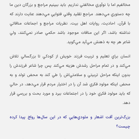
مخالفيم اما با نوآوري‌ مخالفتي نداريم. بايد ببينيم مراجع و بزرگان دين ما
چه دستوري مي‌دهند. مراجع تقليد وقتي فتوايي مي‌دهند عنايت دارند كه
با قرآن، احاديث، روايات اهل ‌بيت، نظريات مراجع و اجماعات منافاتي
نداشته باشد، اگر اين منافات موجود باشد حكمي صادر نمي‌كنند، ولي
شاعر هر چه به ذهنش مي‌آيد مي‌گويد.
انسان براي تعليم و تربيت فرزند خويش از كودكي تا بزرگسالي تلاش
مي‌كند و در تمام مراحل رشدش هزينه مي‌كند پس چرا شاعر فرزندش را
بدون اينكه مراحل تربيتي و سلامتي‌اش را طي كند به محض تولد و به
محض اينكه مولود فكري شد آن را در اختيار مردم قرار مي‌دهد، در حالي
كه بايد مولود فكري خود را در اجتماعات ببرد و مورد بحث و بررسي قرار
دهد.
بزرگ‌ترين آفت اشعار و ملودي‌هايي كه در اين سال‌ها رواج پيدا كرده
چيست؟