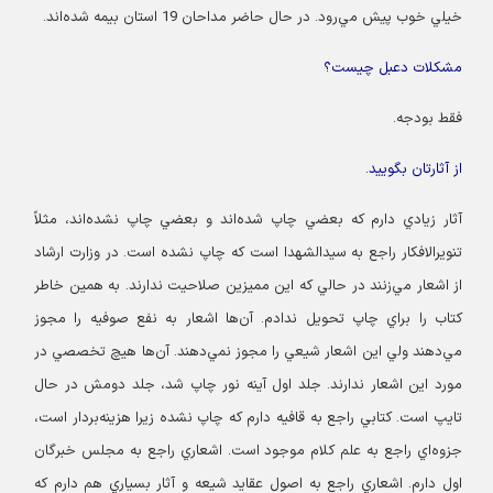
خيلي خوب پيش مي‌رود. در حال حاضر مداحان 19 استان بيمه شده‌اند.
مشكلات دعبل چيست؟
فقط بودجه.
از آثارتان بگوييد.
آثار زيادي دارم كه بعضي چاپ شده‌اند و بعضي چاپ نشده‌اند، مثلاً
تنويرالافكار راجع به سيدالشهدا است كه چاپ نشده است. در وزارت ارشاد
از اشعار مي‌زنند در حالي كه اين مميزين صلاحيت ندارند. به همين خاطر
كتاب را براي چاپ تحويل ندادم. آن‌ها اشعار به نفع صوفيه را مجوز
مي‌دهند ولي اين اشعار شيعي را مجوز نمي‌دهند. آن‌ها هيچ تخصصي در
مورد اين اشعار ندارند. جلد اول آينه نور چاپ شد، جلد دومش در حال
تايپ است. كتابي راجع به قافيه دارم كه چاپ نشده زيرا هزينه‌بردار است،
جزوه‌اي راجع به علم كلام موجود است. اشعاري راجع به مجلس خبرگان
اول دارم. اشعاري راجع به اصول عقايد شيعه و آثار بسياري هم دارم كه