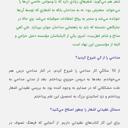
شعر هم مي‌گويد؛ شعرهاي زيادي دارد كه با وسواس خاصي آن‌ها را
مي‌خواند. معترض بود؛ نه به مداحان بلكه به اشعاري كه توسط آن‌ها
خوانده مي‌شد و منجر به رواج اعتقادات صوفيانه مي‌شد. وي حالا در
جايگاهي نشسته كه بايد به راهنمايي مداحان جوان بپردازد. علي آهي
مداح و شاعر اهل‌بيت، امروز يكي از كارشناسان مؤسسه دعبل خزاعي و
البته از مؤسسين اين نهاد است.
مداحي را از كي شروع كرديد؟
از 10 سالگي كار مداحي را شروع كردم، در كنار مداحي درس هم
مي‌خواندم. بعدها به دروس حوزوي پرداختم. بعد از مدتي مداحي به
علت مشكلاتي كه در صدايم به وجود آمده بود به بررسي عقيدتي اشعار
پرداختم و نزد اساتيدي بزرگ به تحصيل اين علم پرداختم.
مسائل عقيدتي اشعار را چطور اصلاح مي‌كنيد؟
براي اين كار كتاب‌هاي عقيدتي داريم. از آنجايي كه فرهنگ تصوف در