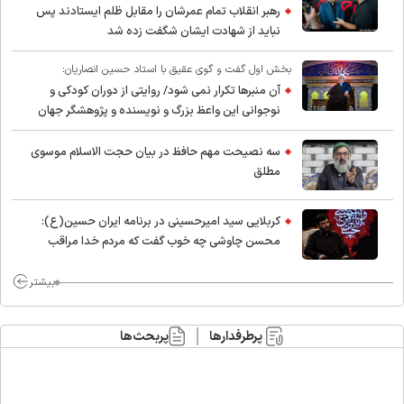
رهبر انقلاب تمام عمرشان را مقابل ظلم ایستادند پس
نباید از شهادت ایشان شگفت زده شد
بخش اول گفت و گوی عقیق با استاد حسین انصاریان:
آن منبرها تکرار نمی شود/ روایتی از دوران کودکی و
نوجوانی این واعظ بزرگ و نویسنده و پژوهشگر جهان
اسلام
سه نصیحت مهم حافظ در بیان حجت الاسلام موسوی
مطلق
کربلایی سید امیر‌حسینی در برنامه ایران حسین(ع):
محسن چاوشی چه خوب گفت که مردم خدا مراقب
ماست/ مردم دهن تفرقه افکنان بزنند
بیشتر
پرطرفدارها
پربحث‌ها