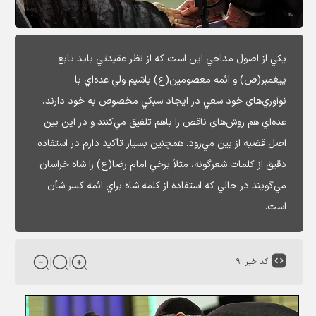
يكي از اصول مداحي اين است كه از نظر عقيدتي بايد تابع
پيغمبر(ص) و ائمه معصومين(ع) باشيم ولي عده‌اي با
نوآوري‌هاي خود سعي در ايجاد سبكي مخصوص به خود دارند،
عده‌اي هم روش‌هاي ناقص را باهم تلفيق مي‌كنند و در اين بين
اصل قضيه از بين مي‌رود. همچنين بسيار تأكيد دارم در استفاده
دقيق از كلمات شعرگونه، مثلاً برخي امام رضا(ع) را شاه خراسان
مي‌گويند در حالي كه استفاده از كلمه شاه براي ائمه كسر شأن
است.
کد خبر :
۹