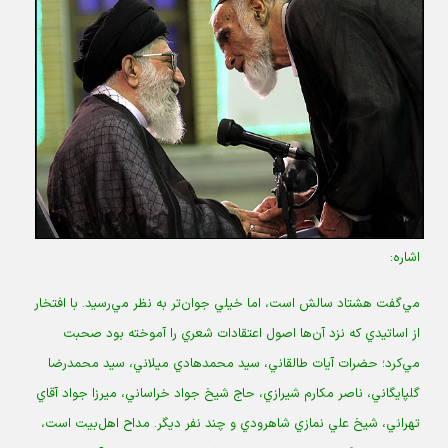
اشاره:
مي‌گفت‌ هشتاد سالش است، اما خيلي جوان‌تر به نظر مي‌رسيد. با افتخار
از اساتيدي كه نزد آ‌ن‌ها اصول اعتقادات شعري را آموخته‌ بود صحبت
مي‌كرد؛ حضرات آيات‌ طالقاني، سيد محمد‌هادي ميلاني، سيد محمدرضا
گلپايگاني، ناصر مكارم شيرازي، حاج شيخ جواد خراساني، ميرزا جواد آقاي
تهراني، شيخ علي نمازي شاهرودي و چند نفر ديگر. مداح اهل‌بيت است،