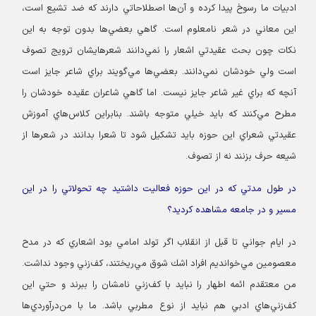
ادبيات ما رسوخ پيدا كرده و آن‌ها اصطلاحاتي دارند كه ضد تشيع است،
اين معاني در شعر نامعلوم است. گاهي بعضي‌ها بدون توجه به اين
نكات چون بحث عقيدتي اشعار را نمي‌دانند شعرهايشان ترويج تصوف
است ولي خودشان نمي‌دانند. بعضي‌ها مي‌گويند براي شاعر جايز است
آنچه كه براي غير شاعر جايز نيست. اما گاهي شاعران عقيده خودشان را
مطرح مي‌كنند كه بايد خيلي متوجه باشند. بنابراين كلاس‌هاي آموزش
عقيدتي شعراي اين حوزه بايد تشكيل شود تا شعرا بدانند در شعرها از
شيعه حرف بزنند نه از تصوف.
در طول مدتي كه در اين حوزه فعاليت داشتيد چه تحولاتي را در اين
مسير و در جامعه مشاهده كرديد؟
در ايام جواني تا قبل از انقلاب اگر تولد امامي بود اشعاري كه در مدح
معصومين مي‌خوانديم افراد اشك شوق مي‌ريختند، كف‌زني وجود نداشت.
من معتقدم ائمه اطهار را نبايد با كف‌زني نامشان را ببرند و حتي اين
كف‌زني‌هاي ادبي هم نبايد از نوع مطربي باشد. ما با من‌درآوردي‌ها