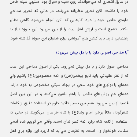
در سابق اشعاري كه مي‌خواندند روي سبك و سياق بود، منتهي سبك خاص
خود را داشت. الان تحرير مطربانه مي‌زنند، در حالي كه تحرير مداحي
ملودي خاص خود را دارد. كارهايي كه الان انجام مي‌شود گاهي مغاير
مكتب تشيع است و ارزش اهل‌ بيت را از بين مي‌برد. اين حوزه نياز به
راهنمايي دارد. بايد كلاس‌هاي آموزشي براي شعراي اين حوزه گذاشته شود.
آيا مداحي اصولي دارد يا با دل پيش مي‌رود؟
مداحي اصول دارد و با دل پيش‌ نمي‌رود. يكي از اصول مداحي اين است
كه از نظر عقيدتي بايد تابع پيغمبر(ص) و ائمه معصومين(ع) باشيم ولي
عده‌اي با نوآوري‌هاي خود سعي در ايجاد سبكي مخصوص به خود دارند،
عده‌اي هم روش‌هاي ناقص را باهم تلفيق مي‌كنند و در اين بين اصل
قضيه از بين مي‌رود. همچنين بسيار تأكيد دارم در استفاده دقيق از كلمات
شعرگونه، مثلاً برخي امام رضا(ع) را شاه خراسان مي‌گويند در حالي كه
استفاده از كلمه شاه براي ائمه كسر شأن است. وقتي مي‌گوييم شاه آدمي
سفاك، خونخوار و... است، به نظرمان مي‌آيد كه كاربرد اين واژه براي اهل