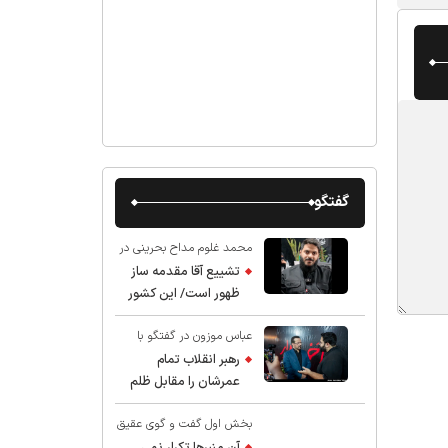
گفتگو
محمد غلوم مداح بحرینی در
گفت و گو با عقیق:
تشییع آقا مقدمه ساز
ظهور است/ این کشور
صاحب دارد
عباس موزون در گفتگو با
عقیق:
رهبر انقلاب تمام
عمرشان را مقابل ظلم
ایستادند پس نباید از
بخش اول گفت و گوی عقیق
شهادت ایشان شگفت
با استاد حسین انصاریان:
زده شد
آن منبرها تکرار نمی