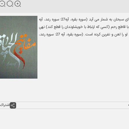
دای سبحان به شمار می آید
(
سوره بقره، آیه27؛ سوره رعد، آیه
ا قاطع رحم (کسی که ارتباط با خویشاوندان را قطع کند) نهی
شده (الکافی، ج2، ص641) و خدای سبحان در سه جای قرآن او را لعن و نفرین کرده است. (سوره بقره، آیه 27؛ سوره رعد،
اشتراک 