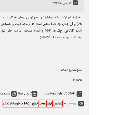
کد خبر :
۳۹۴۲۵
عقیق
:
قطع ارتباط با خویشاوندان هم نوعی پیمان شکنی با خ
25) و آن چنان نزد خدا منفور است که از مصاحبت و همراهی ب
آیه 25؛ سوره محمد، آیه 22-23
)
منبع:مفاتیح الحیات
211008
گزارش خطا
پسندها
0
برچسب ها:
شخص
قرآن
لعنت
قطع ارتباط با خویشاوندان