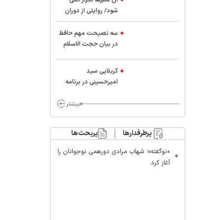
شود/ روایتی از دوران
کودکی و نوجوانی این
واعظ بزرگ و نویسنده و
سه نصیحت مهم حافظ
پژوهشگر جهان اسلام
در بیان حجت الاسلام
موسوی مطلق
کربلایی سید
امیر‌حسینی در برنامه
ایران حسین(ع):
محسن چاوشی چه
بیشتر
خوب گفت که مردم خدا
مراقب ماست/ مردم
پرطرفدارها
پربحث‌ها
دهن تفرقه افکنان بزنند
«نوگفته»؛ شهاب مرادی دورهمی نوجوانان را
آغاز کرد