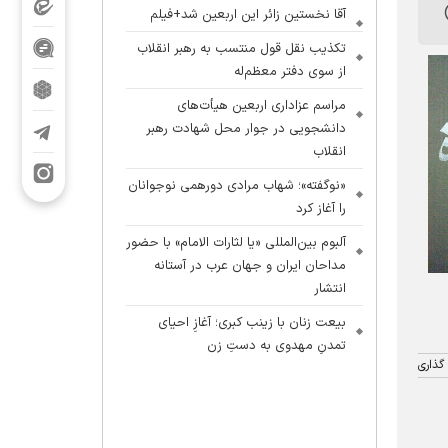
آقا نخستین زائر این اربعین شد+فیلم
تکذیب نقل قول منتسب به رهبر انقلاب
از سوی دفتر معظم‌له
مراسم عزاداری اربعین هیأت‌های
دانشجویی در جوار محل شهادت رهبر
انقلاب
«نوگفته»؛ شهاب مرادی دورهمی نوجوانان
را آغاز کرد
آلبوم بین‌المللی «یا لثارات الامام» با حضور
مداحان ایران و جهان عرب در آستانه
انتشار
بیعت زنان با زینب کبری؛ آغازِ احیای
تمدنِ مهدوی به دستِ زن
گذاری