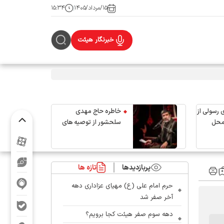
۱۵/مرداد/۱۴۰۵
۱۵:۳۴
خبرنگار هیئت
 رسولی از
خاطره حاج مهدی
محل
سلحشور از توصیه های
رهبر شهید انقلاب
پربازدیدها
تازه ها
حرم امام علی (ع) مهیای عزاداری دهه
آخر صفر شد
دهه سوم صفر هیئت کجا برویم؟