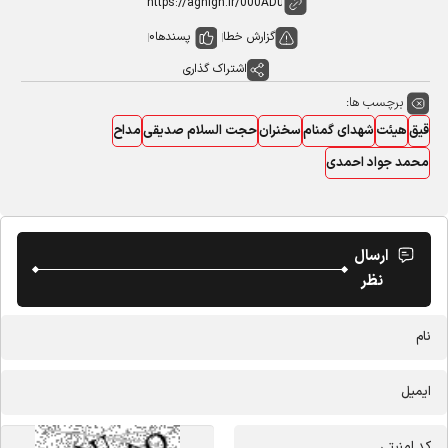
گزارش خطا
پسندها
0
اشتراک گذاری
برچسب ها:
قیق
هیئت
شهدای گمنام
سخنران
حجت السلام صدیقی
مداح
محمد جواد احمدی
ارسال
نظر