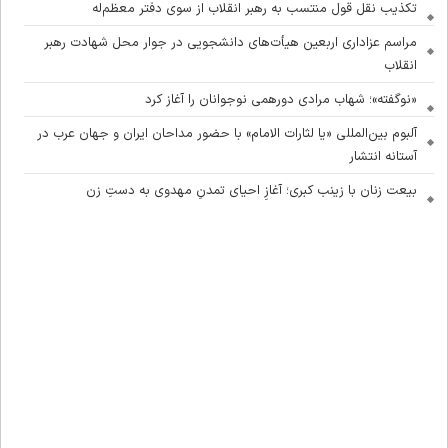
تکذیب نقل قول منتسب به رهبر انقلاب از سوی دفتر معظم‌له
مراسم عزاداری اربعین هیأت‌های دانشجویی در جوار محل شهادت رهبر
انقلاب
«نوگفته»؛ شهاب مرادی دورهمی نوجوانان را آغاز کرد
آلبوم بین‌المللی «یا لثارات الامام» با حضور مداحان ایران و جهان عرب در
آستانه انتشار
بیعت زنان با زینب کبری؛ آغازِ احیای تمدنِ مهدوی به دستِ زن