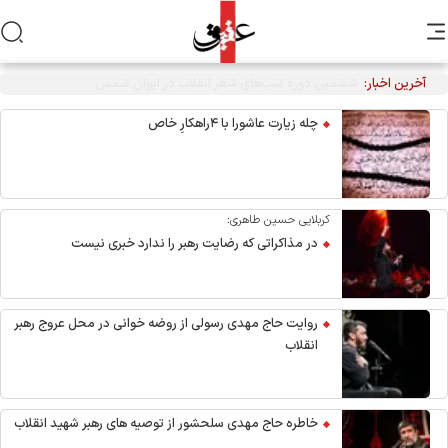
آخرین اخبار:
احیاء شب نیمه شعبان در هیئت آیین حسینی
چله زیارت عاشورا با ۴راهکارِ خاص
کربلایی حسین طاهری:
در مذاکراتی که رضایت رهبر را ندارد خبری نیست
روایت حاج مهدی رسولی از روضه خوانی در محل عروج رهبر
انقلاب
خاطره حاج مهدی سلحشور از توصیه های رهبر شهید انقلاب