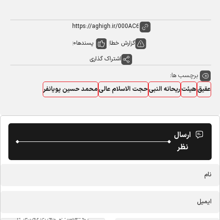
گزارش خطا
پسندها
0
اشتراک گذاری
برچسب ها:
عقیق
هیئت
ریحانه النبی
حجت الاسلام عالی
محمد حسین پویانفر
ارسال
نظر