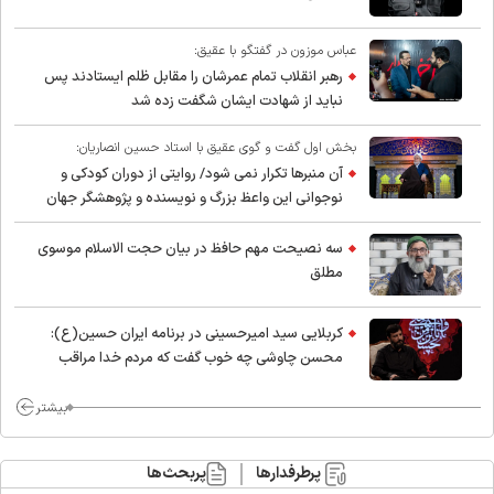
عباس موزون در گفتگو با عقیق:
رهبر انقلاب تمام عمرشان را مقابل ظلم ایستادند پس
نباید از شهادت ایشان شگفت زده شد
بخش اول گفت و گوی عقیق با استاد حسین انصاریان:
آن منبرها تکرار نمی شود/ روایتی از دوران کودکی و
نوجوانی این واعظ بزرگ و نویسنده و پژوهشگر جهان
اسلام
سه نصیحت مهم حافظ در بیان حجت الاسلام موسوی
مطلق
کربلایی سید امیر‌حسینی در برنامه ایران حسین(ع):
محسن چاوشی چه خوب گفت که مردم خدا مراقب
ماست/ مردم دهن تفرقه افکنان بزنند
بیشتر
پرطرفدارها
پربحث‌ها