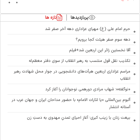
0
0
پربازدیدها
تازه ها
حرم امام علی (ع) مهیای عزاداری دهه آخر صفر شد
دهه سوم صفر هیئت کجا برویم؟
آقا نخستین زائر این اربعین شد+فیلم
تکذیب نقل قول منتسب به رهبر انقلاب از سوی دفتر معظم‌له
مراسم عزاداری اربعین هیأت‌های دانشجویی در جوار محل شهادت رهبر
انقلاب
«نوگفته»؛ شهاب مرادی دورهمی نوجوانان را آغاز کرد
آلبوم بین‌المللی «یا لثارات الامام» با حضور مداحان ایران و جهان عرب در
آستانه انتشار
بیعت زنان با زینب کبری؛ آغازِ احیای تمدنِ مهدوی به دستِ زن