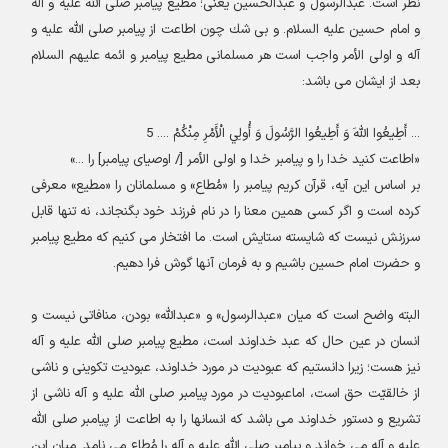
نظر است
.
عبدالرسول و عبدالحسين يعنى؛ مطيع پيامبر صلى الله عليه و آله
و امام حسين عليه السلام. و بى شك چون اطاعت از پيامبر صلى الله عليه و
آله و اولى‏ الأمر واجب است هر مسلمانى مطيع پيامبر و ائمه عليهم السلام
بعد از ايشان مى ‏باشد
:
...
أَطِيعُوا اللَّهَ وَ أَطِيعُوا الرَّسُولَ وَ أُولِي الْأَمْرِ مِنْكُمْ .... 5
«
اطاعت كنيد خدا را و پيامبر خدا و اولى الأمر [/ اوصياى پيامبر] را
...»
بر اساس اين آيه، قرآن كريم پيامبر را «مُطاع» و مسلمانان را «مطيع» معرفى
كرده است و اگر كسى همين معنا را در نام فرزند خود بگنجاند، نه تنها قابل
سرزنش نيست كه شايسته ستايش است. ما افتخار مى‏ كنيم كه مطيع پيامبر
و حضرت امام حسين باشيم و به فرمان آن‏ها گوش فرا دهيم
.
البته واضح است كه ميان «عبدالرسول» و «عبداللَّه» بودن، منافاتى نيست و
انسان در عين حال‏ كه عبد خداوند است، مطيع پيامبر صلى الله عليه و آله
نيز هست؛ زيرا دانستيم كه عبوديت در مورد خداوند، عبوديت تكوينى و ناشى
از خالقيّت حق است، اماعبوديت در مورد پيامبر صلى الله عليه و آله ناشى از
تشريع و دستور خداوند مى ‏باشد كه انسان‏ها را به اطاعت از پيامبر صلى الله
عليه و آله مى ‏خواند و پيامبر صلى الله عليه و آله را مُطاع مى ‏نامد. ميان اين