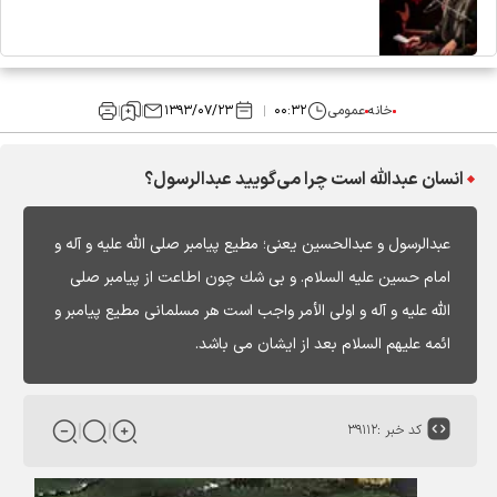
خانه
عمومی
۰۰:۳۲
۱۳۹۳/۰۷/۲۳
انسان عبدالله است چرا مى‌گوييد عبدالرسول؟
عبدالرسول و عبدالحسين يعنى؛ مطيع پيامبر صلى الله عليه و آله و
امام حسين عليه السلام. و بى شك چون اطاعت از پيامبر صلى
الله عليه و آله و اولى ‏الأمر واجب است هر مسلمانى مطيع پيامبر و
ائمه عليهم السلام بعد از ايشان مى‏ باشد.
کد خبر :
۳۹۱۱۲