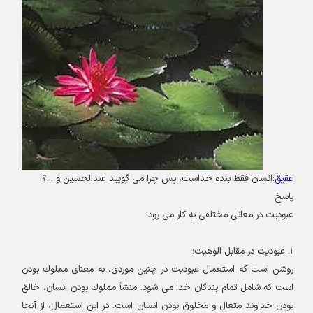
عقیق
:
انسان فقط بنده خداست، پس چرا مى‏ گوييد عبدالحسين و ...؟
پاسخ‏
عبوديت در معانى مختلفى به كار مى‏ رود
:
۱
.
عبوديت در مقابل الوهيت؛
روشن است كه استعمال عبوديت در چنين موردى، به معناى مملوك بودن
است كه شامل تمام بندگان خدا مى ‏شود. منشأ مملوك بودن انسان، خالق
بودن خداوند متعال و مخلوق بودن انسان است. در اين استعمال، از آنجا