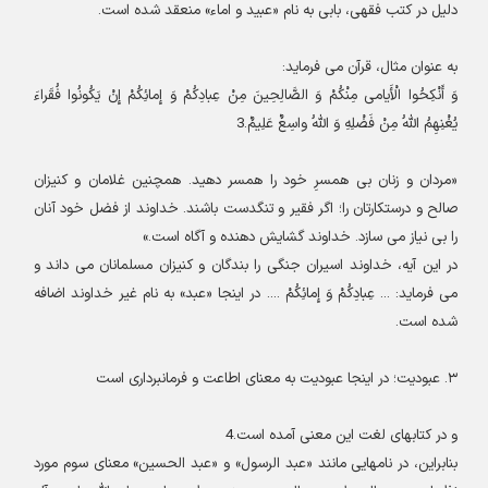
دليل در كتب فقهى، بابى به نام «عبيد و اماء» منعقد شده است
.
به عنوان مثال، قرآن مى‏ فرمايد
:
وَ أَنْكِحُوا الْأَيامى‏ مِنْكُمْ وَ الصَّالِحِينَ مِنْ عِبادِكُمْ وَ إِمائِكُمْ إِنْ يَكُونُوا فُقَراءَ
يُغْنِهِمُ اللَّهُ مِنْ فَضْلِهِ وَ اللَّهُ واسِعٌ عَلِيمٌ.3
«
مردان و زنان بى همسرِ خود را همسر دهيد
.
همچنين غلامان و كنيزان
صالح و درستكارتان را؛ اگر فقير و تنگدست باشند
.
خداوند از فضل خود آنان
را بى ‏نياز مى‏ سازد. خداوند گشايش دهنده و آگاه است
.»
در اين آيه، خداوند اسيران جنگى را بندگان و كنيزان مسلمانان مى ‏داند و
مى‏ فرمايد: ... عِبادِكُمْ وَ إِمائِكُمْ .... در اينجا «عبد» به نام غير خداوند اضافه
شده است
.
۳
.
عبوديت؛ در اينجا عبوديت به معناى اطاعت و فرمانبردارى است‏
و در كتاب‏هاى لغت اين معنى آمده است.4
بنابراين، در نام‏هايى مانند «عبد الرسول» و «عبد الحسين» معناى سوم مورد