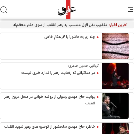
آخرین اخبار:
تکذیب نقل قول منتسب به رهبر انقلاب از سوی دفتر معظم‌له
چله زیارت عاشورا با ۴راهکارِ خاص
کربلایی حسین طاهری:
در مذاکراتی که رضایت رهبر را ندارد خبری نیست
روایت حاج مهدی رسولی از روضه خوانی در محل عروج رهبر
انقلاب
خاطره حاج مهدی سلحشور از توصیه های رهبر شهید انقلاب