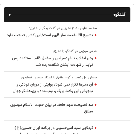
گفتگو
محمد غلوم مداح بحرینی در گفت و گو با عقیق:
تشییع آقا مقدمه ساز ظهور است/ این کشور صاحب دارد
عباس موزون در گفتگو با عقیق:
رهبر انقلاب تمام عمرشان را مقابل ظلم ایستادند پس
نباید از شهادت ایشان شگفت زده شد
بخش اول گفت و گوی عقیق با استاد حسین انصاریان:
آن منبرها تکرار نمی شود/ روایتی از دوران کودکی و
نوجوانی این واعظ بزرگ و نویسنده و پژوهشگر جهان
اسلام
سه نصیحت مهم حافظ در بیان حجت الاسلام موسوی
مطلق
کربلایی سید امیر‌حسینی در برنامه ایران حسین(ع):