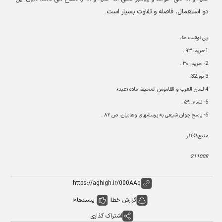
دو استعمال، فاصله و تفاوت بسيار است
.
پی نوشت ها
:
1-
مريم:
۹۳
.
2-
مريم:
۳۰
.
3-
نور:32
.
4-
لسان العرب و القاموس المحيط، ماده «عبد
».
5-
نساء:
۵۹
.
6-
پاسخ جوان شيعى به پرسشهاى وهابيان، ص
۸۲
.
منبع:افکار
211008
گزارش خطا
پسندها
0
اشتراک گذاری