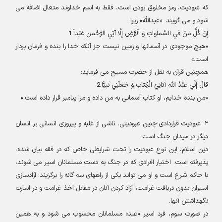
كه عبوديت، رمز مخلوق بودن است، فقط به اسم خداوند متعال اضافه مى‏
شود و مى ‏گويند: «عبداللَّه
»
زيرا
:
إِنْ كُلُّ مَنْ فِي السَّماواتِ وَ الْأَرْضِ إِلَّا آتِي الرَّحْمنِ عَبْداً.1
«
هيچ موجودى در آسمان‏ها و زمين نيست جز آن‏كه خدا را بنده و فرمان بردار
است
.»
همچنين قرآن به نقل از حضرت مسيح مى‏ فرمايد
:
قالَ إِنِّي عَبْدُ اللَّهِ آتانِيَ الْكِتابَ وَ جَعَلَنِي نَبِيًّا.2
«
من بنده خدايم، او كتاب آسمانى به من داده و مرا پيامبر قرار داده است
.»
۲
.
عبوديت قراردادى؛چنين عبوديتى، ناشى از غلبه و پيروزى انسانى بر انسان
ديگر در ميدان جنگ است
.
دين اسلام، اين نوع عبوديت را تحت شرايطى خاص كه در فقه بيان شده،
پذيرفته است. اختيار افرادى كه در جنگ به دست مسلمانان اسير مى ‏شوند،
با حاكم شرع است و او مى ‏تواند يكى از راه‏هاى سه‏ گانه را برگزيند؛ آزادسازى
اسيران بدون دريافت غرامت، آزاد كردن آنان در مقابل اخذ غرامت و در اسارت
نگهداشتن آن‏ها
.
در صورت سوم، فرد اسير «عبد» مسلمانان محسوب مى‏ شود و به همين