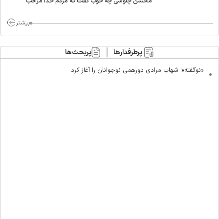
محسن چاوشی چه خوب گفت که مردم خدا مراقب
ماست/ مردم دهن تفرقه افکنان بزنند
بیشتر
پرطرفدارها
پربحث‌ها
«نوگفته»؛ شهاب مرادی دورهمی نوجوانان را آغاز کرد