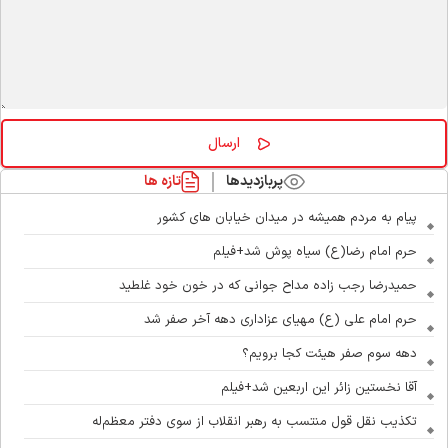
پربازدیدها
تازه ها
پیام به مردم همیشه در میدان خیابان های کشور
حرم امام رضا(ع) سیاه پوش شد+فیلم
حمیدرضا رجب زاده مداح جوانی که در خون خود غلطید
حرم امام علی (ع) مهیای عزاداری دهه آخر صفر شد
دهه سوم صفر هیئت کجا برویم؟
آقا نخستین زائر این اربعین شد+فیلم
تکذیب نقل قول منتسب به رهبر انقلاب از سوی دفتر معظم‌له