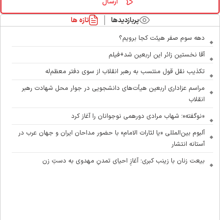
پربازدیدها
تازه ها
دهه سوم صفر هیئت کجا برویم؟
آقا نخستین زائر این اربعین شد+فیلم
تکذیب نقل قول منتسب به رهبر انقلاب از سوی دفتر معظم‌له
مراسم عزاداری اربعین هیأت‌های دانشجویی در جوار محل شهادت رهبر
انقلاب
«نوگفته»؛ شهاب مرادی دورهمی نوجوانان را آغاز کرد
آلبوم بین‌المللی «یا لثارات الامام» با حضور مداحان ایران و جهان عرب در
آستانه انتشار
بیعت زنان با زینب کبری؛ آغازِ احیای تمدنِ مهدوی به دستِ زن