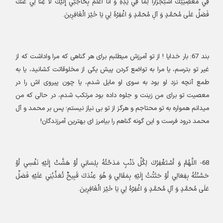
فِي مَعْصِيَتِكَ اسْتِجْرَاراً لِمَا فِي يَدِهِ وَ أَنَا أَعْلَمُ بِحَاجَتِي إِلَيْكَ لَا غِنَا لِي عَنْكَ
فَصَلِّ عَلَى مُحَمَّدٍ وَ آلِ مُحَمَّدٍ وَ اغْفِرْهُ لِي يَا خَيْرَ الْغَافِرِينَ
.
بند
67:
بار خدایا ! از تو آمرزش میطلبم برای هر گناهی که مرا واداشت که از
غیر تو بترسم، یا مرا به تواضع کردن پیش یکی از مخلوقاتت کشانید، یا به
طمع آنچه نزد او بود به سوی او مایل شدم، یا چون پیروی اش را در
معصیت تو برای من زینت و جلوه داده بود مرتکب شدم، در حالی که من
میدانم همواره به تو محتاجم و هرگز از تو بی نیاز نیستم؛ پس بر محمد و آل
محمد درود فرست و این گونه گناهم را بیامرز ای بهترین آمرزندگان
!
68-
اللَّهُمَّ وَ أَسْتَغْفِرُكَ لِكُلِّ ذَنْبٍ مَدَحْتُهُ بِلِسَانِي أَوْ هَشَّتْ إِلَيْهِ نَفْسِي أَوْ
حَسَّنْتُهُ بِفِعَالِي أَوْ حَثَثْتُ إِلَيْهِ بِمَقَالِي وَ هُوَ عِنْدَكَ قَبِيحٌ تُعَذِّبُنِي عَلَيْهِ فَصَلِّ
عَلَى مُحَمَّدٍ وَ آلِ مُحَمَّدٍ وَ اغْفِرْهُ لِي يَا خَيْرَ الْغَافِرِينَ
.