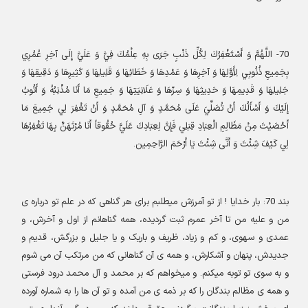
70-
اللَّهُمَّ وَ أَسْتَغْفِرُكَ لِكُلِّ ذَنْبٍ جَرَى بِهِ عِلْمُكَ فِيَّ وَ عَلَيَّ إِلَى آخِرِ عُمُرِي
بِجَمِيعِ ذُنُوبِي لِأَوَّلِهَا وَ آخِرِهَا وَ عَمْدِهَا وَ خَطَائِهَا وَ قَلِيلِهَا وَ كَثِيرِهَا وَ دَقِيقِهَا وَ
جَلِيلِهَا وَ قَدِيمِهَا وَ حَدِيثِهَا وَ سِرِّهَا وَ عَلَانِيَتِهَا وَ جَمِيعِ مَا أَنَا مُذْنِبُهُ وَ أَتُوبُ
إِلَيْكَ وَ أَسْأَلُكَ أَنْ تُصَلِّيَ عَلَى مُحَمَّدٍ وَ آلِ مُحَمَّدٍ وَ أَنْ تَغْفِرَ لِي جَمِيعَ مَا
أَحْصَيْتَ مِنْ مَظَالِمِ الْعِبَادِ قِبَلِي فَإِنَّ لِعِبَادِكَ عَلَيَّ حُقُوقاً أَنَا مُرْتَهَنٌ بِهَا تَغْفِرُهَا
لِي كَيْفَ شِئْتَ وَ أَنَّى شِئْتَ يَا أَرْحَمَ الرَّاحِمِين
.
بند
70:
بار خدایا ! از تو آمرزش میطلبم برای هر گناهی که در علم تو درباره ی
من و علیه من تا آخر عمرم ثبت گردیده، همه گناهانم از اول و آخرش، و
عمدی و سهوی، و کم و زیاد، ظریف و باریک و یا جلیل و بزرگش، قدیم و
جدیدش، پنهان و آشکارش، و همه ی آن گناهانی که من مرتکب آن می شوم
و به سوی تو توبه میکنم. و میخواهم که بر محمد و آل محمد درود فرستی
و همه ی مظالم بندگان را که بر ذمه ی من آمده و تو آن ها را به شماره آورده