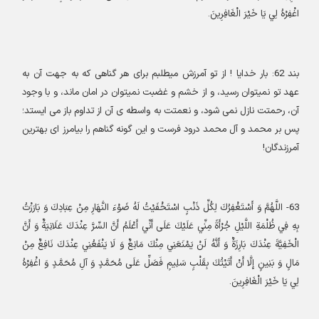
اغْفِرْهُ لِي يَا خَيْرَ الْغَافِرِينَ
.
بند
62:
بار خدایا ! از تو آمرزش میطلبم برای هر گناهی که به جهت آن به
عهد تو نمیتوان رسید، و از خشم و غضبت نمیتوان در امان ماند، و با وجود
آن، رحمتت نازل نمی شود، و نعمتت به واسطه ی آن از تداوم باز می ایستد؛
پس بر محمد و آل محمد درود فرست و این گونه گناهم را بیامرز ای بهترین
آمرزندگان
!
63-
اللَّهُمَّ وَ أَسْتَغْفِرُكَ لِكُلِّ ذَنْبٍ اسْتَخْفَيْتُ لَهُ ضَوْءَ النَّهَارِ مِنْ عِبَادِكَ وَ بَارَزْتُ
بِهِ فِي ظُلْمَةِ اللَّيْلِ جُرْأَةً مِنِّي عَلَيْكَ عَلَى أَنِّي أَعْلَمُ أَنَّ السِّرَّ عِنْدَكَ عَلَانِيَةٌ وَ أَنَّ
الْخَفِيَّةَ عِنْدَكَ بَارِزَةٌ وَ أَنَّهُ لَنْ يَمْنَعَنِي مِنْكَ مَانِعٌ وَ لَا يَنْفَعُنِي عِنْدَكَ نَافِعٌ مِنْ
مَالٍ وَ بَنِينٍ إِلَّا أَنْ أَتَيْتُكَ بِقَلْبٍ سَلِيمٍ فَصَلِّ عَلَى مُحَمَّدٍ وَ آلِ مُحَمَّدٍ وَ اغْفِرْهُ
لِي يَا خَيْرَ الْغَافِرِينَ
.