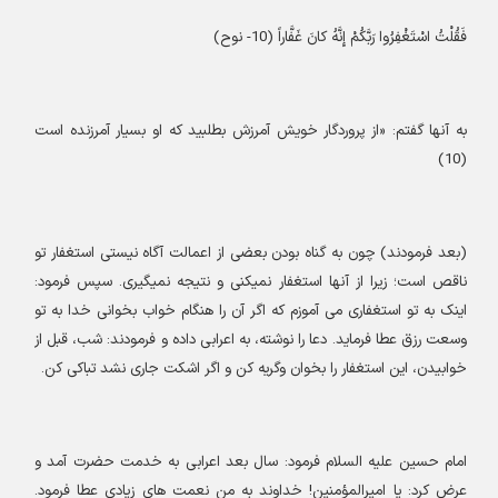
فَقُلْتُ اسْتَغْفِرُوا رَبَّكُمْ إِنَّهُ كانَ غَفَّاراً (10- نوح
)
به آنها گفتم: «از پروردگار خويش آمرزش بطلبيد كه او بسيار آمرزنده است
)
(10
(
بعد فرمودند) چون به گناه بودن بعضی از اعمالت آگاه نیستی استغفار تو
ناقص است؛ زیرا از آنها استغفار نمیکنی و نتیجه نمیگیری. سپس فرمود:
اینک به تو استغفاری می آموزم که اگر آن را هنگام خواب بخوانی خدا به تو
وسعت رزق عطا فرماید. دعا را نوشته، به اعرابی داده و فرمودند: شب، قبل از
خوابیدن، این استغفار را بخوان وگریه کن و اگر اشکت جاری نشد تباکی کن
.
امام حسین علیه السلام فرمود: سال بعد اعرابی به خدمت حضرت آمد و
عرض کرد: یا امیرالمؤمنین! خداوند به من نعمت های زیادی عطا فرمود.