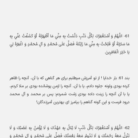
61-
اللَّهُمَّ وَ أَسْتَغْفِرُكَ لِكُلِّ ذَنْبٍ دَلَّسْتُ بِهِ مِنِّي مَا أَظْهَرْتَهُ أَوْ كَشَفْتُ عَنِّي بِهِ
مَا سَتَرْتَهُ أَوْ قَبَّحْتُ بِهِ مِنِّي مَا زَيَّنْتَهُ فَصَلِّ عَلَى مُحَمَّدٍ وَ آلِ مُحَمَّدٍ وَ اغْفِرْهُ لِي
يَا خَيْرَ الْغَافِرِينَ
.
بند
61:
بار خدایا ! از تو آمرزش میطلبم برای هر گناهی که با آن، آنچه را ظاهر
کرده بودی واونه جلوه دادم، یا با آن، آنچه را ازمن پوشانده بودی بر ملا کردم،
یا با آن آنچه را زینت داده بودی زشت شمردم؛ پس بر محمد و آل محمد
درود فرست و این گونه گناهم را بیامرز ای بهترین آمرزندگان
!
62-
اللَّهُمَّ وَ أَسْتَغْفِرُكَ لِكُلِّ ذَنْبٍ لَا يُنَالُ بِهِ عَهْدُكَ وَ لَا يُؤْمَنُ بِهِ غَضَبُكَ وَ لَا
تَنْزِلُ مَعَهُ رَحْمَتُكَ وَ لَا تَدُومُ مَعَهُ نِعْمَتُكَ فَصَلِّ عَلَى مُحَمَّدٍ وَ آلِ مُحَمَّدٍ وَ