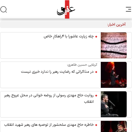
آخرین اخبار:
مراسم عزاداری اربعین هیأت‌های دانشجویی در جوار محل شهادت
رهبر انقلاب
چله زیارت عاشورا با ۴راهکارِ خاص
کربلایی حسین طاهری:
در مذاکراتی که رضایت رهبر را ندارد خبری نیست
روایت حاج مهدی رسولی از روضه خوانی در محل عروج رهبر
انقلاب
خاطره حاج مهدی سلحشور از توصیه های رهبر شهید انقلاب