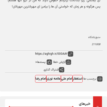
ای ببخشی؛ زیرا بندگانت برگردنم حقوقی دارند که من در گرو آنها هستم،
پس هرگونه و هر زمان که خواستی آن ها را بیامرز ای مهربانترین مهربانان
!
منبع:باشگاه
211008
گزارش خطا
پسندها
0
اشتراک گذاری
برچسب ها:
استغفار
امام علی
علامه نوری
امام رضا
خبرهای