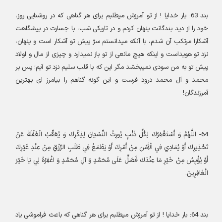
بند
63:
بار خدایا ! از تو آمرزش میطلبم برای هر گناهی که در روشنایی روز،
خود را از دید بندگانت پنهان کردم و در تاریکی شب، با جسارت در پیشگاهت
آشکارا مرتکب آن شدم، با آنکه میدانستم سرّ پیش تو آشکار است و پنهان،
نزد تو هویداست و اینکه هیچ مانعی از تو باز نمیدارد و چیزی از مال و اولاد
پیش تو به من سودی نمیبخشد مگر این که با قلب سلیم نزد تو آیم؛ پس بر
محمد و آل محمد درود فرست و این گونه گناهم را بیامرز ای بهترین
آمرزندگان
!
64-
اللَّهُمَّ وَ أَسْتَغْفِرُكَ لِكُلِّ ذَنْبٍ يُورِثُ النِّسْيَانَ لِذِكْرِكَ وَ يُعَقِّبُ الْغَفْلَةَ عَنْ
تَحْذِيرِكَ أَوْ يُمَادِي فِي الْأَمْنِ مِنْ أَمْرِكَ أَوْ يَطْمَعُ فِي طَلَبِ الرِّزْقِ مِنْ عِنْدِ غَيْرِكَ
أَوْ يُؤْيِسُ مِنْ خَيْرِ مَا عِنْدَكَ فَصَلِّ عَلَى مُحَمَّدٍ وَ آلِ مُحَمَّدٍ وَ اغْفِرْهُ لِي يَا خَيْرَ
الْغَافِرِينَ
.
بند
64:
بار خدایا ! از تو آمرزش میطلبم برای هر گناهی که باعث فراموشی یاد