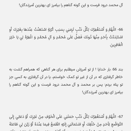
آل محمد درود فرست و این گونه گناهم را بیامرز ای بهترین آمرزندگان
!
66-
اللَّهُمَّ وَ أَسْتَغْفِرُكَ لِكُلِّ ذَنْبٍ لَزِمَنِي بِسَبَبِ كُرْبَةٍ اسْتَعَنْتُ عِنْدَهَا بِغَيْرِكَ أَوِ
اسْتَبْدَدْتُ بِأَحَدٍ مِنْهَا دُونَكَ فَصَلِّ عَلَى مُحَمَّدٍ وَ آلِ مُحَمَّدٍ وَ اغْفِرْهُ لِي يَا خَيْرَ
الْغَافِرِينَ
.
بند
66:
بار خدایا ! از تو آمرزش میطلبم برای هر گناهی که همراهم گشت به
خاطر گرفتاری که در آن از غیر تو کمک خواستم، یا در آن گرفتاری به کسی جز
تو پناه بردم؛ پس بر محمد و آل محمد درود فرست و این گونه گناهم را
بیامرز ای بهترین آمرزندگان
!
67-
اللَّهُمَّ وَ أَسْتَغْفِرُكَ لِكُلِّ ذَنْبٍ حَمَلَنِي عَلَى الْخَوْفِ مِنْ غَيْرِكَ أَوْ دَعَانِي إِلَى
التَّوَاضُعِ لِأَحَدٍ مِنْ خَلْقِكَ أَوِ اسْتَمَالَنِي إِلَيْهِ الطَّمَعُ فِيمَا عِنْدَهُ أَوْ زَيَّنَ لِي طَاعَتَهُ