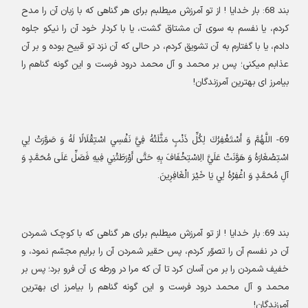
بند
68:
بار خدایا ! از تو آمرزش میطلبم برای هر گناهی که با زبان آن را مدح
کردم، یا نفسم به سوی آن مشتاق گشت، یا با کردار خود آن را نیکو جلوه
دادم، یا با گفتارم به آن تشویق کردم، در حالی که آن نزد تو قبیح بوده و بر آن
عذابم میکنی؛ پس بر محمد و آل محمد درود فرست و این گونه گناهم را
بیامرز ای بهترین آمرزندگان
!
69-
اللَّهُمَّ وَ أَسْتَغْفِرُكَ لِكُلِّ ذَنْبٍ مَثَّلَتْهُ فِيَّ نَفْسِي اسْتِقْلَالًا لَهُ وَ صَوَّرَتْ لِي
اسْتِصْغَارَهُ وَ هَوَّنَتْ عَلَيَّ الِاسْتِخْفَافَ بِهِ حَتَّى أَوْرَطَتْنِي فِيهِ فَصَلِّ عَلَى مُحَمَّدٍ وَ
آلِ مُحَمَّدٍ وَ اغْفِرْهُ لِي يَا خَيْرَ الْغَافِرِينَ
.
بند
69:
بار خدایا ! از تو آمرزش میطلبم برای هر گناهی که با کوچک شمردن
آن در نفسم آن را تصوّر کردم، پس حقیر شمردن آن را برایم مجسّم نمود، و
خفیف شمردن را بر من آسان کرد تا آن که مرا در ورطه ی آن فرو برد؛ پس بر
محمد و آل محمد درود فرست و این گونه گناهم را بیامرز ای بهترین
آمرزندگان
!