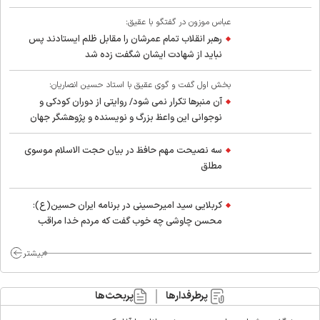
عباس موزون در گفتگو با عقیق:
رهبر انقلاب تمام عمرشان را مقابل ظلم ایستادند پس
نباید از شهادت ایشان شگفت زده شد
بخش اول گفت و گوی عقیق با استاد حسین انصاریان:
آن منبرها تکرار نمی شود/ روایتی از دوران کودکی و
نوجوانی این واعظ بزرگ و نویسنده و پژوهشگر جهان
اسلام
سه نصیحت مهم حافظ در بیان حجت الاسلام موسوی
مطلق
کربلایی سید امیر‌حسینی در برنامه ایران حسین(ع):
محسن چاوشی چه خوب گفت که مردم خدا مراقب
ماست/ مردم دهن تفرقه افکنان بزنند
بیشتر
پرطرفدارها
پربحث‌ها