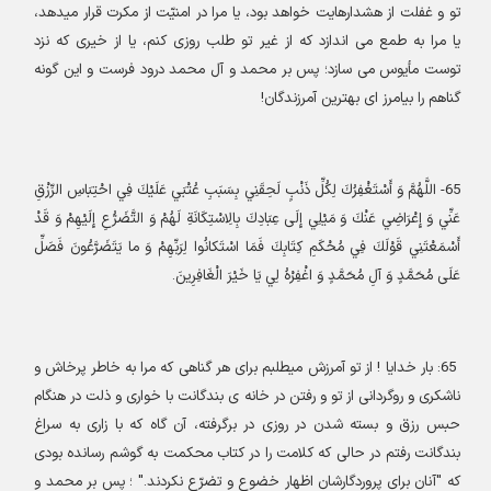
تو و غفلت از هشدارهایت خواهد بود، یا مرا در امنیّت از مکرت قرار میدهد،
یا مرا به طمع می اندازد که از غیر تو طلب روزی کنم، یا از خیری که نزد
توست مأیوس می سازد؛ پس بر محمد و آل محمد درود فرست و این گونه
گناهم را بیامرز ای بهترین آمرزندگان
!
65-
اللَّهُمَّ وَ أَسْتَغْفِرُكَ لِكُلِّ ذَنْبٍ لَحِقَنِي بِسَبَبِ عُتْبَي عَلَيْكَ فِي احْتِبَاسِ الرِّزْقِ
عَنِّي وَ إِعْرَاضِي عَنْكَ وَ مَيْلِي إِلَى عِبَادِكَ بِالِاسْتِكَانَةِ لَهُمْ وَ التَّضَرُّعِ إِلَيْهِمْ وَ قَدْ
أَسْمَعْتَنِي قَوْلَكَ فِي مُحْكَمِ كِتَابِكَ فَمَا اسْتَكانُوا لِرَبِّهِمْ وَ ما يَتَضَرَّعُونَ فَصَلِّ
عَلَى مُحَمَّدٍ وَ آلِ مُحَمَّدٍ وَ اغْفِرْهُ لِي يَا خَيْرَ الْغَافِرِينَ
.
65:
بار خدایا ! از تو آمرزش میطلبم برای هر گناهی که مرا به خاطر پرخاش و
ناشکری و روگردانی از تو و رفتن در خانه ی بندگانت با خواری و ذلت در هنگام
حبس رزق و بسته شدن در روزی در برگرفته، آن گاه که با زاری به سراغ
بندگانت رفتم در حالی که کلامت را در کتاب محکمت به گوشم رسانده بودی
که
"
آنان برای پروردگارشان اظهار خضوع و تضرّع نکردند." ؛ پس بر محمد و