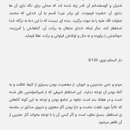
شتران و گوسفندانم آن قدر زیاد شده اند که محلی برای نگه داری آن ها
ندارم. آن حضرت فرمودند
:
ای برادر عرب! قسم به آن خدایی که محمد
صلوات الله علیه را به نبوت برگزید، بنده ای نیست که با این دعا به درگاه خدا
استغفار کند، مگر اینکه خدای متعال به برکت آن، گناهانش را آمرزیده،
حوائجش را برآورده و به مال و اولادش فراوانی و برکت عطا فرماید
.
دار السلام نوری: 3/133
مردم و حتی متدینین و خوبان، از معصیت بودن بسیاری از کارها غافلند و به
گناه بودن آن توجه ندارند. این استغفار شریفی که از امیرالمؤمنین نقل شده
است و در هفتاد بند است علاوه بر جامع بودن و توجه به این گونه گناهانی
که غالباً مورد غفلت ماست و دارا بودن آثار معنوی و دنیوی مذکور در مقدمه
ی استغفار، بسیار مقرّب است و اگر کسی آن را با توجه بخواند آثار عجیبی از
آن ظاهر میشود
.