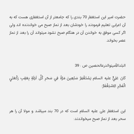
حضرت امیر این استغفار 70 بندی را که جامعتر از آن استغفاری هست که به
آن اعرابی تعلیم فرمودند را خودشان بعد از نماز صبح می خواندنده اند ولی
اگر کسی موفق به خواندن آن در هنگام صبح نشود میتواند آن را بعد از نماز
عصر بخواند
.
البلدالأمين‏والدرع‏الحصين ص : 39
كَانَ عَلِيٌّ علیه السلام يَسْتَغْفِرُ سَبْعِينَ مَرَّةً فِي سَحَرِ كُلِّ لَيْلَةٍ بِعَقِبِ رَكْعَتَيِ
الْفَجْرِ الِاسْتِغْفَارُ
:
این استغفار علی علیه السلام است که در 70 بند میباشد و مولا آن را هر
سحر بعد از نماز صبح میخواندند
: