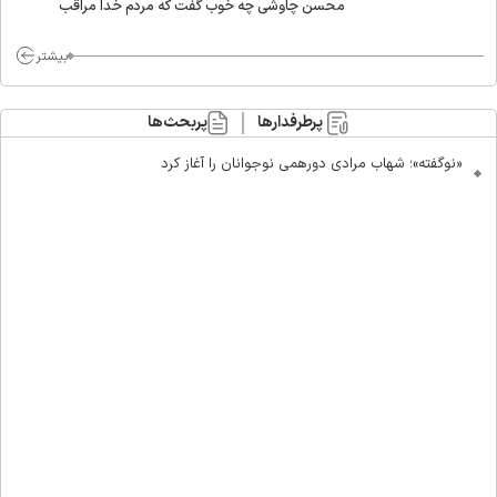
محسن چاوشی چه خوب گفت که مردم خدا مراقب
ماست/ مردم دهن تفرقه افکنان بزنند
بیشتر
پرطرفدارها
پربحث‌ها
«نوگفته»؛ شهاب مرادی دورهمی نوجوانان را آغاز کرد