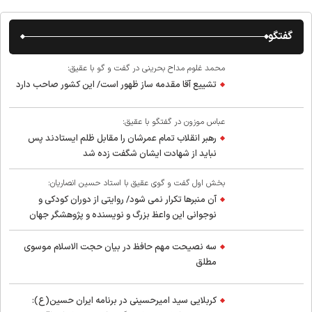
گفتگو
محمد غلوم مداح بحرینی در گفت و گو با عقیق:
تشییع آقا مقدمه ساز ظهور است/ این کشور صاحب دارد
عباس موزون در گفتگو با عقیق:
رهبر انقلاب تمام عمرشان را مقابل ظلم ایستادند پس
نباید از شهادت ایشان شگفت زده شد
بخش اول گفت و گوی عقیق با استاد حسین انصاریان:
آن منبرها تکرار نمی شود/ روایتی از دوران کودکی و
نوجوانی این واعظ بزرگ و نویسنده و پژوهشگر جهان
اسلام
سه نصیحت مهم حافظ در بیان حجت الاسلام موسوی
مطلق
کربلایی سید امیر‌حسینی در برنامه ایران حسین(ع):