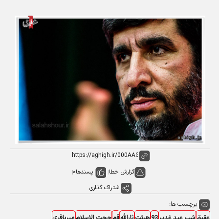
گزارش خطا
پسندها
0
اشتراک گذاری
برچسب ها:
عقیق
شب عید غدیر
93
هیئت
ثارالله
قم
حجت الاسلام
میرباقری