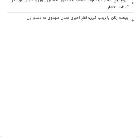
آلبوم بین‌المللی «یا لثارات الامام» با حضور مداحان ایران و جهان عرب در
آستانه انتشار
بیعت زنان با زینب کبری؛ آغازِ احیای تمدنِ مهدوی به دستِ زن