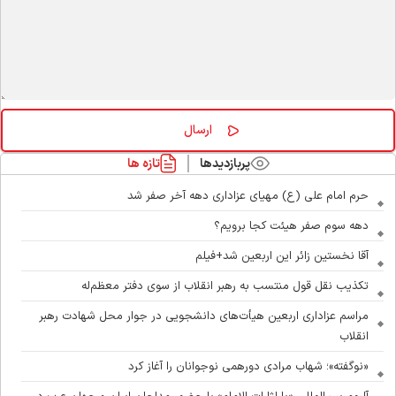
پربازدیدها
تازه ها
حرم امام علی (ع) مهیای عزاداری دهه آخر صفر شد
دهه سوم صفر هیئت کجا برویم؟
آقا نخستین زائر این اربعین شد+فیلم
تکذیب نقل قول منتسب به رهبر انقلاب از سوی دفتر معظم‌له
مراسم عزاداری اربعین هیأت‌های دانشجویی در جوار محل شهادت رهبر
انقلاب
«نوگفته»؛ شهاب مرادی دورهمی نوجوانان را آغاز کرد