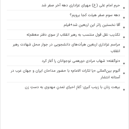
حرم امام علی (ع) مهیای عزاداری دهه آخر صفر شد
دهه سوم صفر هیئت کجا برویم؟
آقا نخستین زائر این اربعین شد+فیلم
تکذیب نقل قول منتسب به رهبر انقلاب از سوی دفتر معظم‌له
مراسم عزاداری اربعین هیأت‌های دانشجویی در جوار محل شهادت رهبر
انقلاب
«نوگفته»؛ شهاب مرادی دورهمی نوجوانان را آغاز کرد
آلبوم بین‌المللی «یا لثارات الامام» با حضور مداحان ایران و جهان عرب در
آستانه انتشار
بیعت زنان با زینب کبری؛ آغازِ احیای تمدنِ مهدوی به دستِ زن