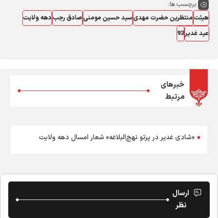
برچسب ها:
هیئت
منتظرین حضرت مهدی
سید حسین مومنی
صادق رجب
دهه ولایت
عید غدیر
93
خبرهای
مرتبط
«شادی غدیر در پرتو نهج‌البلاغه» شعار امسال دهه ولایت
ارسال
نظر