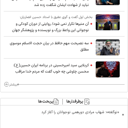
نباید از شهادت ایشان شگفت زده شد
بخش اول گفت و گوی عقیق با استاد حسین انصاریان:
آن منبرها تکرار نمی شود/ روایتی از دوران کودکی و
نوجوانی این واعظ بزرگ و نویسنده و پژوهشگر جهان
اسلام
سه نصیحت مهم حافظ در بیان حجت الاسلام موسوی
مطلق
کربلایی سید امیر‌حسینی در برنامه ایران حسین(ع):
محسن چاوشی چه خوب گفت که مردم خدا مراقب
ماست/ مردم دهن تفرقه افکنان بزنند
بیشتر
پرطرفدارها
پربحث‌ها
«نوگفته»؛ شهاب مرادی دورهمی نوجوانان را آغاز کرد