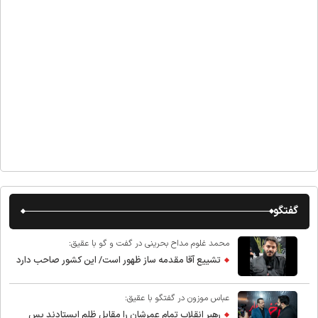
گفتگو
محمد غلوم مداح بحرینی در گفت و گو با عقیق:
تشییع آقا مقدمه ساز ظهور است/ این کشور صاحب دارد
عباس موزون در گفتگو با عقیق:
رهبر انقلاب تمام عمرشان را مقابل ظلم ایستادند پس