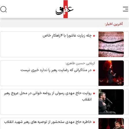
آخرین اخبار:
احیاء شب نیمه شعبان در هیئت آیین حسینی
چله زیارت عاشورا با ۴راهکارِ خاص
کربلایی حسین طاهری:
در مذاکراتی که رضایت رهبر را ندارد خبری نیست
روایت حاج مهدی رسولی از روضه خوانی در محل عروج رهبر
انقلاب
خاطره حاج مهدی سلحشور از توصیه های رهبر شهید انقلاب