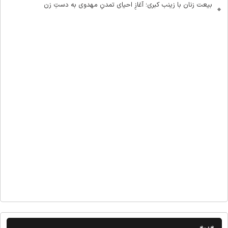
بیعت زنان با زینب کبری؛ آغازِ احیای تمدنِ مهدوی به دستِ زن