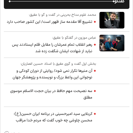
گفتگو
محمد غلوم مداح بحرینی در گفت و گو با عقیق:
تشییع آقا مقدمه ساز ظهور است/ این کشور صاحب دارد
عباس موزون در گفتگو با عقیق:
رهبر انقلاب تمام عمرشان را مقابل ظلم ایستادند پس
نباید از شهادت ایشان شگفت زده شد
بخش اول گفت و گوی عقیق با استاد حسین انصاریان:
آن منبرها تکرار نمی شود/ روایتی از دوران کودکی و
نوجوانی این واعظ بزرگ و نویسنده و پژوهشگر جهان
اسلام
سه نصیحت مهم حافظ در بیان حجت الاسلام موسوی
مطلق
کربلایی سید امیر‌حسینی در برنامه ایران حسین(ع):
محسن چاوشی چه خوب گفت که مردم خدا مراقب
ماست/ مردم دهن تفرقه افکنان بزنند