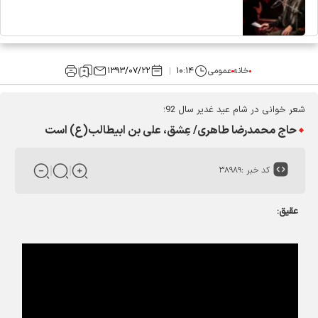
خانه
عمومی
۱۰:۱۴
۱۳۹۳/۰۷/۲۲
شعر خوانی در شام عید غدیر سال 92؛
حاج محمدرضا طاهری/ عِشق، علی بن ابیطالب(ع) است
کد خبر :
۳۸۹۸۹
عقیق: