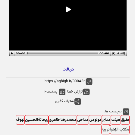
دریافت
گزارش خطا
پسندها
0
اشتراک گذاری
برچسب ها:
عقیق
هیئت
مداح
مولودی
مداحی
محمدرضا طاهری
ریحانةالحسین
لهوف
مکتب الزهرا
نوریه