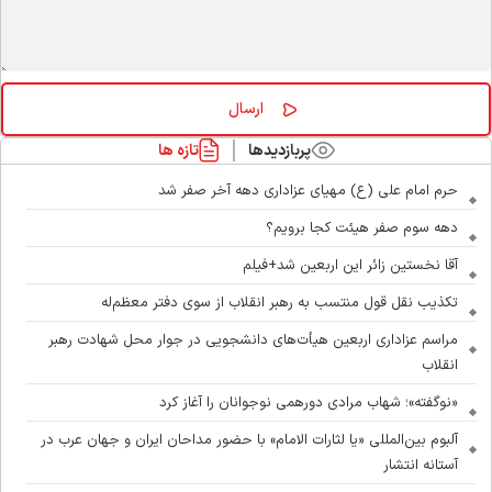
پربازدیدها
تازه ها
حرم امام علی (ع) مهیای عزاداری دهه آخر صفر شد
دهه سوم صفر هیئت کجا برویم؟
آقا نخستین زائر این اربعین شد+فیلم
تکذیب نقل قول منتسب به رهبر انقلاب از سوی دفتر معظم‌له
مراسم عزاداری اربعین هیأت‌های دانشجویی در جوار محل شهادت رهبر
انقلاب
«نوگفته»؛ شهاب مرادی دورهمی نوجوانان را آغاز کرد
آلبوم بین‌المللی «یا لثارات الامام» با حضور مداحان ایران و جهان عرب در
آستانه انتشار