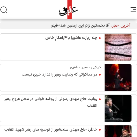
آخرین اخبار:
آقا نخستین زائر این اربعین شد+فیلم
چله زیارت عاشورا با ۴راهکارِ خاص
کربلایی حسین طاهری:
در مذاکراتی که رضایت رهبر را ندارد خبری نیست
روایت حاج مهدی رسولی از روضه خوانی در محل عروج رهبر
انقلاب
خاطره حاج مهدی سلحشور از توصیه های رهبر شهید انقلاب