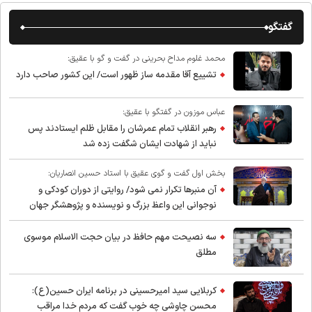
گفتگو
محمد غلوم مداح بحرینی در گفت و گو با عقیق:
تشییع آقا مقدمه ساز ظهور است/ این کشور صاحب دارد
عباس موزون در گفتگو با عقیق:
رهبر انقلاب تمام عمرشان را مقابل ظلم ایستادند پس
نباید از شهادت ایشان شگفت زده شد
بخش اول گفت و گوی عقیق با استاد حسین انصاریان:
آن منبرها تکرار نمی شود/ روایتی از دوران کودکی و
نوجوانی این واعظ بزرگ و نویسنده و پژوهشگر جهان
اسلام
سه نصیحت مهم حافظ در بیان حجت الاسلام موسوی
مطلق
کربلایی سید امیر‌حسینی در برنامه ایران حسین(ع):
محسن چاوشی چه خوب گفت که مردم خدا مراقب