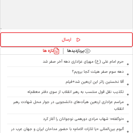
پربازدیدها
تازه ها
حرم امام علی (ع) مهیای عزاداری دهه آخر صفر شد
دهه سوم صفر هیئت کجا برویم؟
آقا نخستین زائر این اربعین شد+فیلم
تکذیب نقل قول منتسب به رهبر انقلاب از سوی دفتر معظم‌له
مراسم عزاداری اربعین هیأت‌های دانشجویی در جوار محل شهادت رهبر
انقلاب
«نوگفته»؛ شهاب مرادی دورهمی نوجوانان را آغاز کرد
آلبوم بین‌المللی «یا لثارات الامام» با حضور مداحان ایران و جهان عرب در