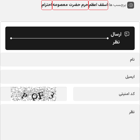
برچسب ها:
اسقف اعظم
حرم حضرت معصومه
احترام
ارسال
نظر