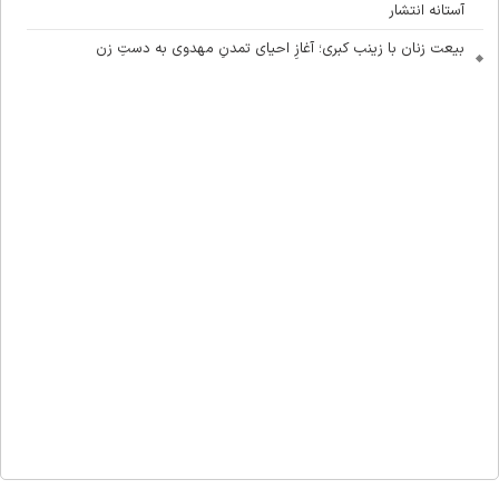
آستانه انتشار
بیعت زنان با زینب کبری؛ آغازِ احیای تمدنِ مهدوی به دستِ زن