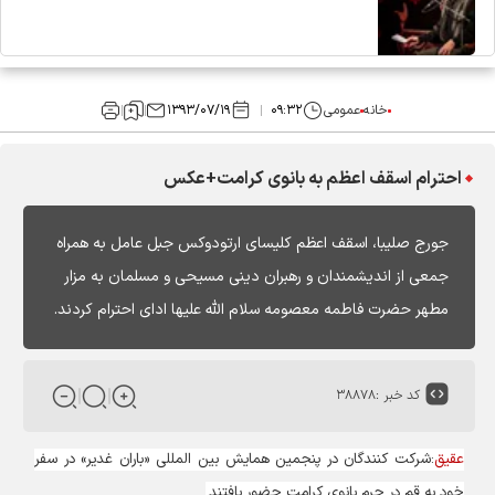
خانه
عمومی
۰۹:۳۲
۱۳۹۳/۰۷/۱۹
احترام اسقف اعظم به بانوی کرامت+عکس
جورج صلیبا، اسقف اعظم کلیسای ارتودوکس جبل عامل به همراه
جمعی از اندیشمندان و رهبران دینی مسیحی و مسلمان به مزار
مطهر حضرت فاطمه معصومه سلام الله علیها ادای احترام کردند.
کد خبر :
۳۸۸۷۸
عقیق
:شرکت کنندگان در پنجمین همایش بین المللی «باران غدیر» در سفر
خود به قم در حرم بانوی کرامت حضور یافتند.