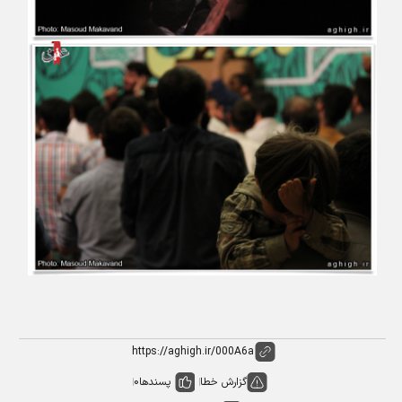
گزارش خطا
پسندها
0