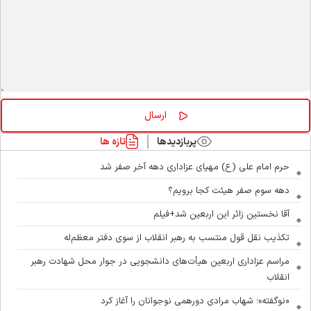
پربازدیدها
تازه ها
حرم امام علی (ع) مهیای عزاداری دهه آخر صفر شد
دهه سوم صفر هیئت کجا برویم؟
آقا نخستین زائر این اربعین شد+فیلم
تکذیب نقل قول منتسب به رهبر انقلاب از سوی دفتر معظم‌له
مراسم عزاداری اربعین هیأت‌های دانشجویی در جوار محل شهادت رهبر
انقلاب
«نوگفته»؛ شهاب مرادی دورهمی نوجوانان را آغاز کرد