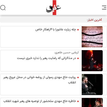
آخرین اخبار:
احیاء شب نیمه شعبان در هیئت آیین حسینی
چله زیارت عاشورا با ۴راهکارِ خاص
کربلایی حسین طاهری:
در مذاکراتی که رضایت رهبر را ندارد خبری نیست
روایت حاج مهدی رسولی از روضه خوانی در محل عروج رهبر
انقلاب
خاطره حاج مهدی سلحشور از توصیه های رهبر شهید انقلاب