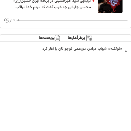
کربلایی سید امیر‌حسینی در برنامه ایران حسین(ع):
محسن چاوشی چه خوب گفت که مردم خدا مراقب
ماست/ مردم دهن تفرقه افکنان بزنند
بیشتر
پرطرفدارها
پربحث‌ها
«نوگفته»؛ شهاب مرادی دورهمی نوجوانان را آغاز کرد