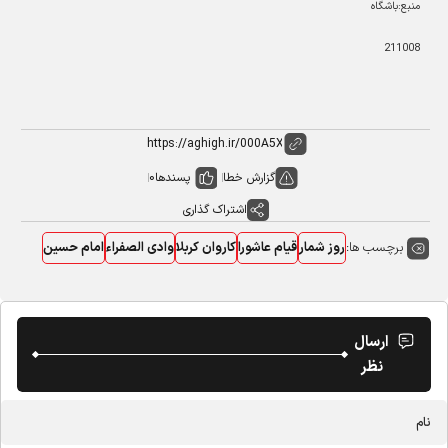
منبع:باشگاه
211008
گزارش خطا
پسندها
0
اشتراک گذاری
برچسب ها:
روز شمار
قیام عاشورا
کاروان کربلا
وادی الصفراء
امام حسین
ارسال
نظر