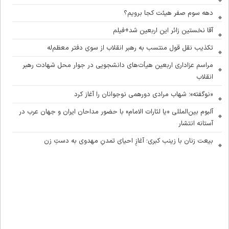
دهه سوم صفر هیئت کجا برویم؟
آقا نخستین زائر این اربعین شد+فیلم
تکذیب نقل قول منتسب به رهبر انقلاب از سوی دفتر معظم‌له
مراسم عزاداری اربعین هیأت‌های دانشجویی در جوار محل شهادت رهبر
انقلاب
«نوگفته»؛ شهاب مرادی دورهمی نوجوانان را آغاز کرد
آلبوم بین‌المللی «یا لثارات الامام» با حضور مداحان ایران و جهان عرب در
آستانه انتشار
بیعت زنان با زینب کبری؛ آغازِ احیای تمدنِ مهدوی به دستِ زن