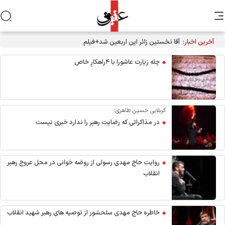
آخرین اخبار:
آقا نخستین زائر این اربعین شد+فیلم
چله زیارت عاشورا با ۴راهکارِ خاص
کربلایی حسین طاهری:
در مذاکراتی که رضایت رهبر را ندارد خبری نیست
روایت حاج مهدی رسولی از روضه خوانی در محل عروج رهبر
انقلاب
خاطره حاج مهدی سلحشور از توصیه های رهبر شهید انقلاب