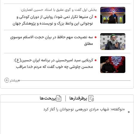
بخش اول گفت و گوی عقیق با استاد حسین انصاریان:
آن منبرها تکرار نمی شود/ روایتی از دوران کودکی و
نوجوانی این واعظ بزرگ و نویسنده و پژوهشگر جهان
اسلام
سه نصیحت مهم حافظ در بیان حجت الاسلام موسوی
مطلق
کربلایی سید امیر‌حسینی در برنامه ایران حسین(ع):
محسن چاوشی چه خوب گفت که مردم خدا مراقب
ماست/ مردم دهن تفرقه افکنان بزنند
بیشتر
پرطرفدارها
پربحث‌ها
«نوگفته»؛ شهاب مرادی دورهمی نوجوانان را آغاز کرد