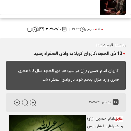
خانه
عمومی
۱۷:۱۴
۱۳۹۳/۰۷/۱۶
روزشمار قیام عاشورا؛
13 ذی الحجه:کاروان کربلا به وادی الصفراء رسید
کاروان امام حسین (ع) در سیزدهم ذی الحجه سال 60 هجری
قمری وارد منزل پنجم خود در وادی الصفراء شد.
کد خبر :
۳۸۷۸۳
عقیق
:
امام حسین (ع)
و همراهان ایشان پس