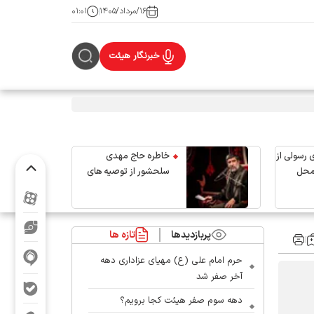
۱۶/مرداد/۱۴۰۵
۰۱:۰۱
خبرنگار هیئت
 رسولی از
خاطره حاج مهدی
محل
سلحشور از توصیه های
رهبر شهید انقلاب
پربازدیدها
تازه ها
حرم امام علی (ع) مهیای عزاداری دهه
آخر صفر شد
دهه سوم صفر هیئت کجا برویم؟