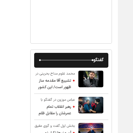
گفتگو
محمد غلوم مداح بحرینی در
گفت و گو با عقیق:
تشییع آقا مقدمه ساز
ظهور است/ این کشور
صاحب دارد
عباس موزون در گفتگو با
عقیق:
رهبر انقلاب تمام
عمرشان را مقابل ظلم
ایستادند پس نباید از
بخش اول گفت و گوی عقیق
شهادت ایشان شگفت
با استاد حسین انصاریان:
زده شد
آن منبرها تکرار نمی