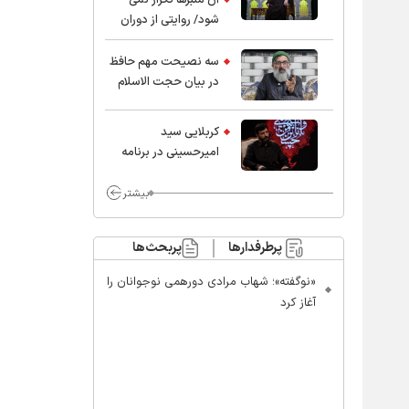
شود/ روایتی از دوران
کودکی و نوجوانی این
واعظ بزرگ و نویسنده و
سه نصیحت مهم حافظ
پژوهشگر جهان اسلام
در بیان حجت الاسلام
موسوی مطلق
کربلایی سید
امیر‌حسینی در برنامه
ایران حسین(ع):
محسن چاوشی چه
بیشتر
خوب گفت که مردم خدا
مراقب ماست/ مردم
پرطرفدارها
پربحث‌ها
دهن تفرقه افکنان بزنند
«نوگفته»؛ شهاب مرادی دورهمی نوجوانان را
آغاز کرد