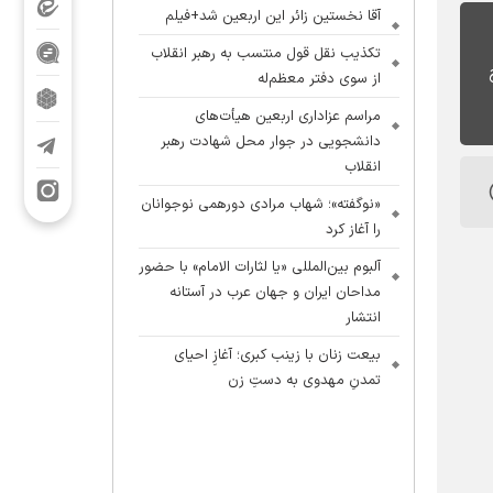
آقا نخستین زائر این اربعین شد+فیلم
تکذیب نقل قول منتسب به رهبر انقلاب
از سوی دفتر معظم‌له
مراسم عزاداری اربعین هیأت‌های
دانشجویی در جوار محل شهادت رهبر
انقلاب
«نوگفته»؛ شهاب مرادی دورهمی نوجوانان
را آغاز کرد
آلبوم بین‌المللی «یا لثارات الامام» با حضور
مداحان ایران و جهان عرب در آستانه
انتشار
بیعت زنان با زینب کبری؛ آغازِ احیای
تمدنِ مهدوی به دستِ زن