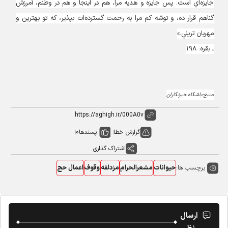
جايزه‌اي است. پس جايزه و هديه مرا، هم در اينجا و هم در وطنم، آمرزش
گناهم قرار ده، و توشه كم مرا به رحمت گسترده‌ات بپذير، كه تو بهترين و
مهربان تريني.»
ـ بقره: ۱۹۸
منبع:باشگاه خبرنگاران
گزارش خطا
پسندها
0
اشتراک گذاری
برچسب ها:
حیوانات
مشعرالحرام
مزدلفه
وقوف
اعمال حج
ارسال