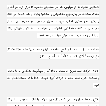
جمعيتي نزديك به دو ميليون نفر، در سرزميني محدود كه براي درك مواقف و
مشاعر مختلف در زمان‌هايي مخصوص و محدود يكباره با هم حركت مي‌كنند
و يكباره هم سكون اختيار مي‌كنند. سيل جمعيت و هجوم آنان كه از
مليت‌هاي مختلفند، به قدري فشرده و پر هياهوست كه اگر با فريادي بلند
نزديك‌ترين فرد خود را صدا بزني هرگز نخواهد شنيد.
خداوند متعال در مورد اين كوچ عظيم در قرآن مجيد مي‌فرمايد: فَإِذَا أَفَضْتُمْ
مِنْ عَرَفَاتٍ فَاذْكُرُوا اللّه َ عِنْدَ الْمَشْعَرِ الْحَرَامِ.... (1)
افاضه، حركتِ تند، سريع، با شتاب و زياد آب را مي‌گويند. هنگامي كه با شتاب
و سرعت چون ساير مردم از عرفات كوچ كرديد، خدا را در مشعرالحرام ياد
كنيد.
وقتي با همه هول و هراسي كه در دل داري حركت را آغاز نمودي، پس از چند