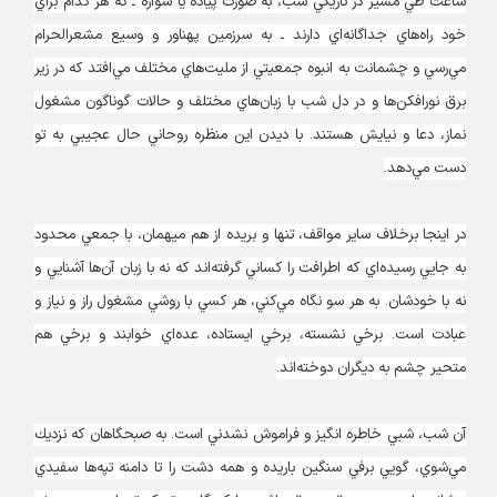
ساعت طي مسير در تاريكي شب، به صورت پياده يا سواره ـ كه هر كدام براي
خود راه‌هاي جداگانه‌اي دارند ـ به سرزمين پهناور و وسيع مشعرالحرام
مي‌رسي و چشمانت به انبوه جمعيتي از مليت‌هاي مختلف مي‌افتد كه در زير
برق نورافكن‌ها و در دل شب با زبان‌هاي مختلف و حالات گوناگون مشغول
نماز، دعا و نيايش هستند. با ديدن اين منظره روحاني حال عجيبي به تو
دست مي‌دهد.
در اينجا برخلاف ساير مواقف، تنها و بريده از هم ميهمان، با جمعي محدود
به جايي رسيده‌اي كه اطرافت را كساني گرفته‌اند كه نه با زبان آن‌ها آشنايي و
نه با خودشان. به هر سو نگاه مي‌كني، هر كسي با روشي مشغول راز و نياز و
عبادت است. برخي نشسته، برخي ايستاده، عده‌اي خوابند و برخي هم
متحير چشم به ديگران دوخته‌اند.
آن شب، شبي خاطره انگيز و فراموش نشدني است. به صبحگاهان كه نزديك
مي‌شوي، گويي برفي سنگين باريده و همه دشت را تا دامنه تپه‌ها سفيدي