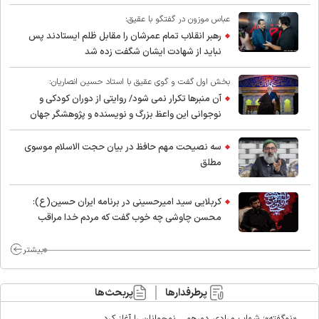
عباس موزون در گفتگو با عقیق:
رهبر انقلاب تمام عمرشان را مقابل ظلم ایستادند پس
نباید از شهادت ایشان شگفت زده شد
بخش اول گفت و گوی عقیق با استاد حسین انصاریان:
آن منبرها تکرار نمی شود/ روایتی از دوران کودکی و
نوجوانی این واعظ بزرگ و نویسنده و پژوهشگر جهان
اسلام
سه نصیحت مهم حافظ در بیان حجت الاسلام موسوی
مطلق
کربلایی سید امیر‌حسینی در برنامه ایران حسین(ع):
محسن چاوشی چه خوب گفت که مردم خدا مراقب
ماست/ مردم دهن تفرقه افکنان بزنند
بیشتر
پرطرفدارها
پربحث‌ها