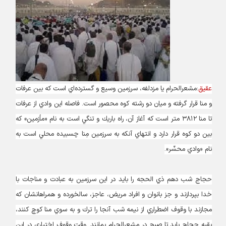
عقیق
:مشعرالحرام يا مزدلفه، سرزمين وسيع و گسترده‌اي است كه بين عرفات
و منا قرار گرفته و ميان دو رشته كوه محصور است. فاصله اين وادي از عرفات
تا منا ۳۸۱۲ متر است كه آغاز آن، راه باريك و تنگي است به نام «مأزمين» كه
بين دو كوه قرار دارد و انتهاي آنكه به سرزمين مِنا چسبيده محلي است به
نام «وادي محسِّر».
حجاج شب دهم ذي الحجه را بايد در اين سرزمين به عبادت و مناجات با
خدا بپردازند و جز بانوان و افراد مريض، عاجز، سالخورده و همراهانشان كه
مجازند با وقوف اضطراري از نيمه شب آنجا را ترك و به سوي منا كوچ كنند،
بقيه حجاج بايد تا صبح در مشعرالحرام بمانند. وقت وقوف اختياري در اين