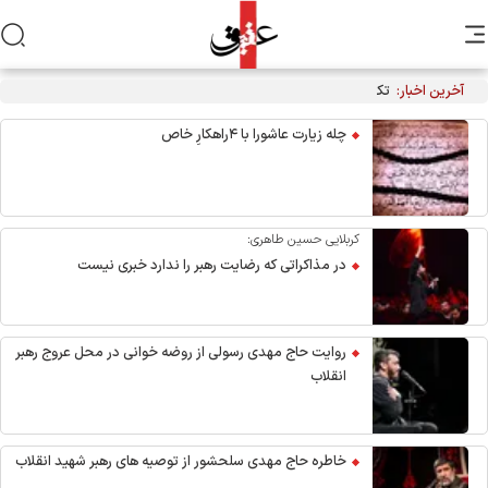
آخرین اخبار:
تکذیب نقل قول منتسب به رهبر انقلاب از سوی دفتر معظم‌له
چله زیارت عاشورا با ۴راهکارِ خاص
کربلایی حسین طاهری:
در مذاکراتی که رضایت رهبر را ندارد خبری نیست
روایت حاج مهدی رسولی از روضه خوانی در محل عروج رهبر
انقلاب
خاطره حاج مهدی سلحشور از توصیه های رهبر شهید انقلاب