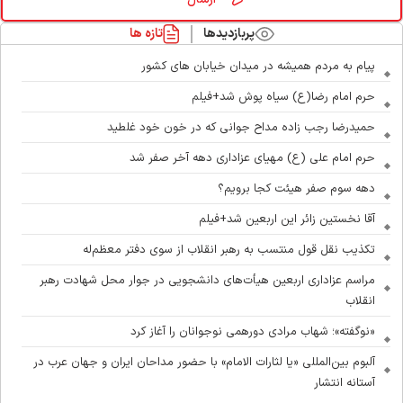
پربازدیدها
تازه ها
پیام به مردم همیشه در میدان خیابان های کشور
حرم امام رضا(ع) سیاه پوش شد+فیلم
حمیدرضا رجب زاده مداح جوانی که در خون خود غلطید
حرم امام علی (ع) مهیای عزاداری دهه آخر صفر شد
دهه سوم صفر هیئت کجا برویم؟
آقا نخستین زائر این اربعین شد+فیلم
تکذیب نقل قول منتسب به رهبر انقلاب از سوی دفتر معظم‌له
مراسم عزاداری اربعین هیأت‌های دانشجویی در جوار محل شهادت رهبر
انقلاب
«نوگفته»؛ شهاب مرادی دورهمی نوجوانان را آغاز کرد
آلبوم بین‌المللی «یا لثارات الامام» با حضور مداحان ایران و جهان عرب در
آستانه انتشار