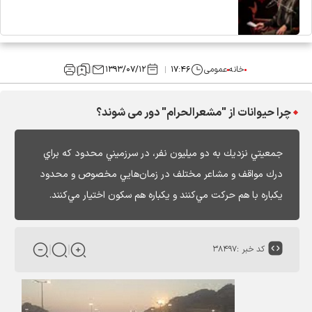
خانه
عمومی
۱۷:۴۶
۱۳۹۳/۰۷/۱۲
چرا حیوانات از "مشعرالحرام" دور می شوند؟
جمعيتي نزديك به دو ميليون نفر، در سرزميني محدود كه براي
درك مواقف و مشاعر مختلف در زمان‌هايي مخصوص و محدود
يكباره با هم حركت مي‌كنند و يكباره هم سكون اختيار مي‌كنند.
کد خبر :
۳۸۴۹۷