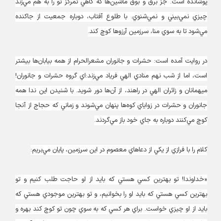
پوشانده است. جز برق و بوق ماشين‌ها كه گاهي تمركز تو را به هم مي‌زند
چيزي نمي‌بيني و نمي‌شنوي. با طلوع آفتاب، دوباره جمعيت از جاكنده
مي‌شود تا به سوي منا، سرزمين آرزو‌ها كوچ كند.
در روايت آمده است: حشرات و جانوران مشعرالحرام از همه بيابان‌ها بيشتر
است، اما از شب نهم منادي الهي فرياد مي‌زند:‌اي گروه حشرات و جانوران!
ميهمانان و زائران الهي در راهند، از آن‌ها دور شويد. با شنيدن اين ندا همه
جانوران و حشرات در زواياي كوه‌ها پنهان مي‌شوند و زماني كه حجاج از آنجا
كوچ مي‌كنند دوباره به جاي خود باز مي‌گردند.
كلام را با فرازي از يكي از دعاهاي معصوم در اين سرزمين، پايان مي‌بريم:
«خداوندا! تو بهترين كسي هستي كه بايد از او حاجت طلب كنيم و تو
بهترين كسي هستي كه بايد او را بخوانيم، و تو بهترين موجودي هستي كه
بايد از او چيزي خواست. براي هر كسي كه به سوي چون تو كوچ كند بهره و