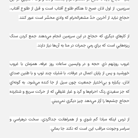
سرزمين، از اول اذان صبح تا هنگام طلوع آفتاب است و قبل از طلوع آفتاب،
حجاج نبايد از آخرين حدّ مشعرالحرام كه وادي محسِّر است عبور كنند.
از كارهاي ديگري كه حجاج در اين سرزمين انجام مي‌دهند جمع كردن سنگ
ريزه‌هايي است كه براي رمي جمرات در منا به آن‌ها نياز دارند.
غروب روزنهم ذي حجه و در واپسين ساعات روز عرفه، همزمان با غروب
خورشيد و پس از پايان اعمال در عرفات، با شليك چند توپ و با طنين صداي
اذان، يكباره و بي‌اختيار جمعيت چون سيل از جا كنده مي‌شود، به گونه‌اي
كه جز سفيديِ رنگ احرام‌ها و گرد و غبار غليظي كه از حركت سريع و شتابزده
حجاج چشم‌ها را آزار مي‌دهد چيز ديگري نمي‌بيني.
از ترس اينكه مبادا گم شوي و از همراهانت جداگردي، سخت درهراسي و
سراسر وجودت مراقب اين است كه نكند جا بماني.