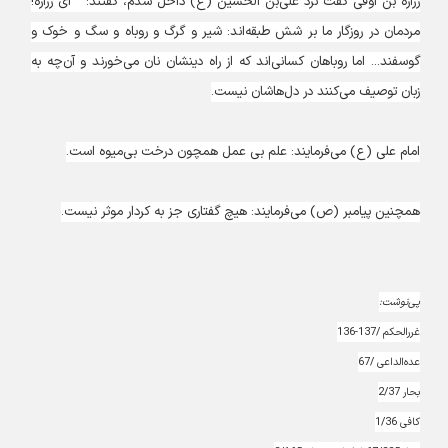
زراره بن اوفی گفت نزد علی‌بن الحسین (ع) داخل شدم، گفتند: " ای زراره!
مردمان در روزگار ما بر شش طبقه‌اند: شیر و گرگ و روباه و سگ و خوک و
گوسفند... اما روباهان کسانی‌اند که از راه دینشان نان می‌خورند و آن‌چه به
زبان توصیف می‌کنند در دل‌هاشان نیست.
امام علی (ع) می‌فرمایند: علم بی عمل همچون درخت بی‌میوه است.
همچنین پیامبر (ص) می‌فرمایند: هیچ گفتاری جز به کردار موثر نیست.
پی‌نوشت:
غررالحکم /137-136
عده‌الداعی /67
بحار 2/37
کافی 1/36