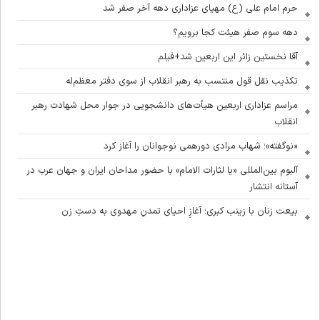
حرم امام علی (ع) مهیای عزاداری دهه آخر صفر شد
دهه سوم صفر هیئت کجا برویم؟
آقا نخستین زائر این اربعین شد+فیلم
تکذیب نقل قول منتسب به رهبر انقلاب از سوی دفتر معظم‌له
مراسم عزاداری اربعین هیأت‌های دانشجویی در جوار محل شهادت رهبر
انقلاب
«نوگفته»؛ شهاب مرادی دورهمی نوجوانان را آغاز کرد
آلبوم بین‌المللی «یا لثارات الامام» با حضور مداحان ایران و جهان عرب در
آستانه انتشار
بیعت زنان با زینب کبری؛ آغازِ احیای تمدنِ مهدوی به دستِ زن