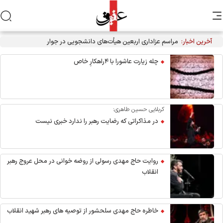
آخرین اخبار:
مراسم عزاداری اربعین هیأت‌های دانشجویی در جوار محل شهادت
رهبر انقلاب
چله زیارت عاشورا با ۴راهکارِ خاص
کربلایی حسین طاهری:
در مذاکراتی که رضایت رهبر را ندارد خبری نیست
روایت حاج مهدی رسولی از روضه خوانی در محل عروج رهبر
انقلاب
خاطره حاج مهدی سلحشور از توصیه های رهبر شهید انقلاب