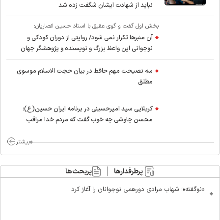
نباید از شهادت ایشان شگفت زده شد
بخش اول گفت و گوی عقیق با استاد حسین انصاریان:
آن منبرها تکرار نمی شود/ روایتی از دوران کودکی و
نوجوانی این واعظ بزرگ و نویسنده و پژوهشگر جهان
اسلام
سه نصیحت مهم حافظ در بیان حجت الاسلام موسوی
مطلق
کربلایی سید امیر‌حسینی در برنامه ایران حسین(ع):
محسن چاوشی چه خوب گفت که مردم خدا مراقب
ماست/ مردم دهن تفرقه افکنان بزنند
بیشتر
پرطرفدارها
پربحث‌ها
«نوگفته»؛ شهاب مرادی دورهمی نوجوانان را آغاز کرد