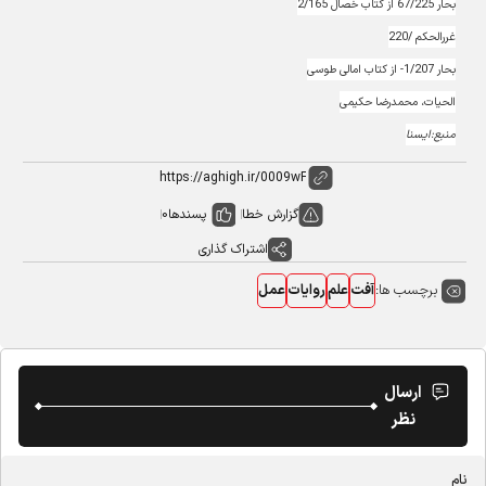
بحار 67/225 از کتاب خصال 2/165
غررالحکم /220
بحار 1/207- از کتاب امالی طوسی
الحیات، محمدرضا حکیمی
منبع:ایسنا
گزارش خطا
پسندها
0
اشتراک گذاری
برچسب ها:
آفت
علم
روایات
عمل
ارسال
نظر