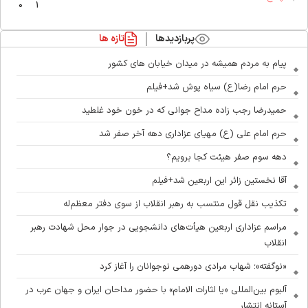
0
1
پربازدیدها
تازه ها
پیام به مردم همیشه در میدان خیابان های کشور
حرم امام رضا(ع) سیاه پوش شد+فیلم
حمیدرضا رجب زاده مداح جوانی که در خون خود غلطید
حرم امام علی (ع) مهیای عزاداری دهه آخر صفر شد
دهه سوم صفر هیئت کجا برویم؟
آقا نخستین زائر این اربعین شد+فیلم
تکذیب نقل قول منتسب به رهبر انقلاب از سوی دفتر معظم‌له
مراسم عزاداری اربعین هیأت‌های دانشجویی در جوار محل شهادت رهبر
انقلاب
«نوگفته»؛ شهاب مرادی دورهمی نوجوانان را آغاز کرد
آلبوم بین‌المللی «یا لثارات الامام» با حضور مداحان ایران و جهان عرب در
آستانه انتشار