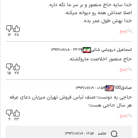
خدا سايه حاج منصور و بر سر ما نگه داره.
اصلا صداش همه رو ديوانه ميكنه.
خدا بهش طول عمر بده.
پاسخ
12
28
اسماعیل درویشی شانی
|
|
۲۳:۳۶ - ۱۳۹۳/۰۷/۰۸
حاج منصور اخلاصت ماروکشته.
پاسخ
15
27
صادق100
|
|
۰۱:۵۳ - ۱۳۹۳/۰۷/۰۹
حاجی یه دونست-صنف لباس فروش تهران میزبان دعای عرفه
هر سال حاجی هست-
پاسخ
9
23
حامد
۱۲:۵۶ - ۱۳۹۳/۰۷/۰۹