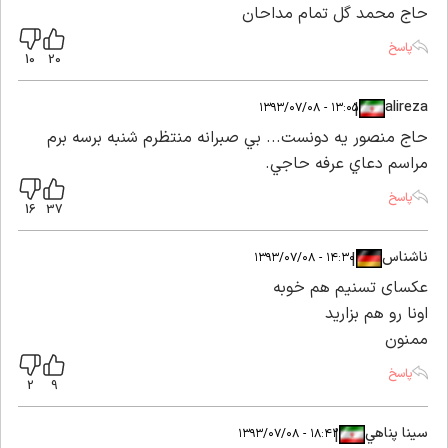
حاج محمد گل تمام مداحان
پاسخ
10
20
alireza
|
|
۱۳:۰۵ - ۱۳۹۳/۰۷/۰۸
حاج منصور يه دونست... بي صبرانه منتظرم شنبه برسه برم
مراسم دعاي عرفه حاجي.
پاسخ
16
37
ناشناس
|
|
۱۴:۳۰ - ۱۳۹۳/۰۷/۰۸
عکسای تسنیم هم خوبه
اونا رو هم بزارید
ممنون
پاسخ
2
9
سينا پناهي
|
|
۱۸:۴۲ - ۱۳۹۳/۰۷/۰۸