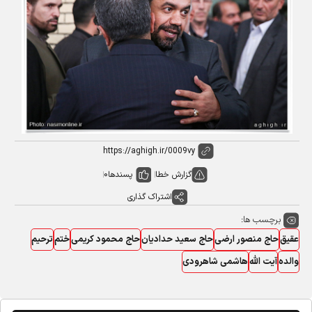
گزارش خطا
پسندها
0
اشتراک گذاری
برچسب ها:
عقیق
حاج منصور ارضی
حاج سعید حدادیان
حاج محمود کریمی
ختم
ترحیم
والده
آیت الله
هاشمی شاهرودی