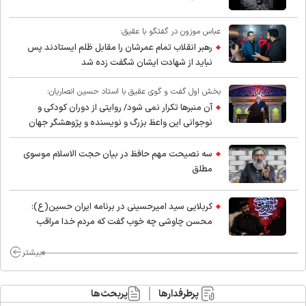
عباس موزون در گفتگو با عقیق:
رهبر انقلاب تمام عمرشان را مقابل ظلم ایستادند پس
نباید از شهادت ایشان شگفت زده شد
بخش اول گفت و گوی عقیق با استاد حسین انصاریان:
آن منبرها تکرار نمی شود/ روایتی از دوران کودکی و
نوجوانی این واعظ بزرگ و نویسنده و پژوهشگر جهان
اسلام
سه نصیحت مهم حافظ در بیان حجت الاسلام موسوی
مطلق
کربلایی سید امیر‌حسینی در برنامه ایران حسین(ع):
محسن چاوشی چه خوب گفت که مردم خدا مراقب
ماست/ مردم دهن تفرقه افکنان بزنند
بیشتر
پرطرفدارها
پربحث‌ها