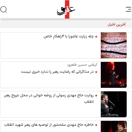
آخرین اخبار:
احیاء شب نیمه شعبان در هیئت آیین حسینی
چله زیارت عاشورا با ۴راهکارِ خاص
کربلایی حسین طاهری:
در مذاکراتی که رضایت رهبر را ندارد خبری نیست
روایت حاج مهدی رسولی از روضه خوانی در محل عروج رهبر
انقلاب
خاطره حاج مهدی سلحشور از توصیه های رهبر شهید انقلاب