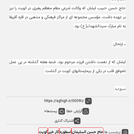
حاج حسن حبیب ایشان که وکالت شرعی مقام معظم رهبری در کویت را نیز
بر عهده داشت، مؤسس مجموعه ای از مراکز فرهنگی و مذهبی در قاره آفریقا
به نام مبارک سیدالشهداء(ع) بود.
• ارتحال
ایشان که از نعمت داشتن فرزند مرحوم بود، شنبه هفته گذشته در پی عمل
ناموفق قلب در یکی از بیمارستان‏های کویت در گذشت.
منبع:ابنا
گزارش خطا
پسندها
0
اشتراک گذاری
برچسب ها:
حاج حسن السلیمان
اسطوره
کار خیر
کویت