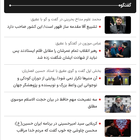
گفتگو
محمد غلوم مداح بحرینی در گفت و گو با عقیق:
تشییع آقا مقدمه ساز ظهور است/ این کشور صاحب دارد
عباس موزون در گفتگو با عقیق:
رهبر انقلاب تمام عمرشان را مقابل ظلم ایستادند پس
نباید از شهادت ایشان شگفت زده شد
بخش اول گفت و گوی عقیق با استاد حسین انصاریان:
آن منبرها تکرار نمی شود/ روایتی از دوران کودکی و
نوجوانی این واعظ بزرگ و نویسنده و پژوهشگر جهان
اسلام
سه نصیحت مهم حافظ در بیان حجت الاسلام موسوی
مطلق
کربلایی سید امیر‌حسینی در برنامه ایران حسین(ع):
محسن چاوشی چه خوب گفت که مردم خدا مراقب
ماست/ مردم دهن تفرقه افکنان بزنند