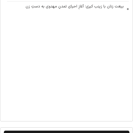
بیعت زنان با زینب کبری؛ آغازِ احیای تمدنِ مهدوی به دستِ زن