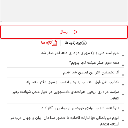
پربازدیدها
تازه ها
حرم امام علی (ع) مهیای عزاداری دهه آخر صفر شد
دهه سوم صفر هیئت کجا برویم؟
آقا نخستین زائر این اربعین شد+فیلم
تکذیب نقل قول منتسب به رهبر انقلاب از سوی دفتر معظم‌له
مراسم عزاداری اربعین هیأت‌های دانشجویی در جوار محل شهادت رهبر
انقلاب
«نوگفته»؛ شهاب مرادی دورهمی نوجوانان را آغاز کرد
آلبوم بین‌المللی «یا لثارات الامام» با حضور مداحان ایران و جهان عرب در
آستانه انتشار