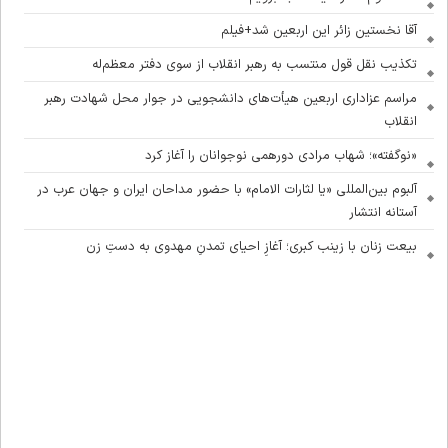
آقا نخستین زائر این اربعین شد+فیلم
تکذیب نقل قول منتسب به رهبر انقلاب از سوی دفتر معظم‌له
مراسم عزاداری اربعین هیأت‌های دانشجویی در جوار محل شهادت رهبر
انقلاب
«نوگفته»؛ شهاب مرادی دورهمی نوجوانان را آغاز کرد
آلبوم بین‌المللی «یا لثارات الامام» با حضور مداحان ایران و جهان عرب در
آستانه انتشار
بیعت زنان با زینب کبری؛ آغازِ احیای تمدنِ مهدوی به دستِ زن