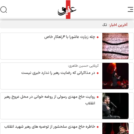
آخرین اخبار:
تکذیب نقل قول منتسب به رهبر انقلاب از سوی دفتر معظم‌له
چله زیارت عاشورا با ۴راهکارِ خاص
کربلایی حسین طاهری:
در مذاکراتی که رضایت رهبر را ندارد خبری نیست
روایت حاج مهدی رسولی از روضه خوانی در محل عروج رهبر
انقلاب
خاطره حاج مهدی سلحشور از توصیه های رهبر شهید انقلاب