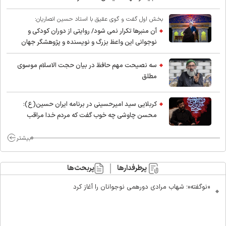
بخش اول گفت و گوی عقیق با استاد حسین انصاریان:
آن منبرها تکرار نمی شود/ روایتی از دوران کودکی و
نوجوانی این واعظ بزرگ و نویسنده و پژوهشگر جهان
اسلام
سه نصیحت مهم حافظ در بیان حجت الاسلام موسوی
مطلق
کربلایی سید امیر‌حسینی در برنامه ایران حسین(ع):
محسن چاوشی چه خوب گفت که مردم خدا مراقب
ماست/ مردم دهن تفرقه افکنان بزنند
بیشتر
پرطرفدارها
پربحث‌ها
«نوگفته»؛ شهاب مرادی دورهمی نوجوانان را آغاز کرد