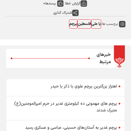
گزارش خطا
پسندها
0
اشتراک گذاری
برچسب ها:
یا علی
فلسطین
پرچم
خبرهای
مرتبط
اهتزاز بزرگترین پرچم علوی با ذکر یا حیدر
پرچم های مهمونی ده کیلومتری غدیر در حرم امیرالمومنین(ع)
متبرک شدند
پرچم غدیر به آستان‌های حسینی، عباسی و عسکری رسید