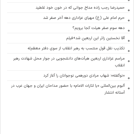
حمیدرضا رجب زاده مداح جوانی که در خون خود غلطید
حرم امام علی (ع) مهیای عزاداری دهه آخر صفر شد
دهه سوم صفر هیئت کجا برویم؟
آقا نخستین زائر این اربعین شد+فیلم
تکذیب نقل قول منتسب به رهبر انقلاب از سوی دفتر معظم‌له
مراسم عزاداری اربعین هیأت‌های دانشجویی در جوار محل شهادت رهبر
انقلاب
«نوگفته»؛ شهاب مرادی دورهمی نوجوانان را آغاز کرد
آلبوم بین‌المللی «یا لثارات الامام» با حضور مداحان ایران و جهان عرب در
آستانه انتشار