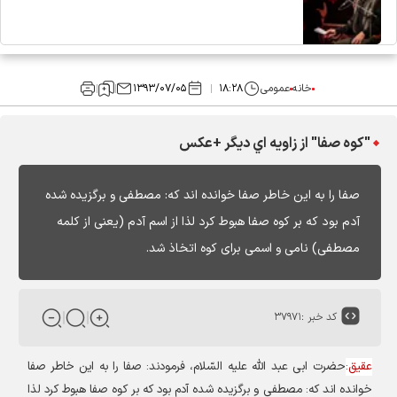
خانه
عمومی
۱۸:۲۸
۱۳۹۳/۰۷/۰۵
"كوه صفا" از زاويه اي ديگر +عكس
صفا را به اين خاطر صفا خوانده‏ اند كه: مصطفى و برگزيده شده
آدم بود كه بر كوه صفا هبوط كرد لذا از اسم آدم (يعنى از كلمه
مصطفى) نامى و اسمى براى كوه اتخاذ شد.
کد خبر :
۳۷۹۷۱
عقیق
:
حضرت ابى عبد اللَّه عليه السّلام، فرمودند: صفا را به اين خاطر صفا
خوانده‏ اند كه: مصطفى و برگزيده شده آدم بود كه بر كوه صفا هبوط كرد لذا