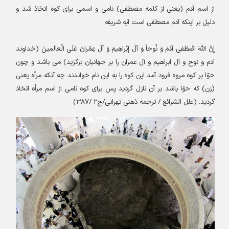
از اسم آدم (يعنى از كلمه مصطفى) نامى و اسمى براى كوه اتخاذ شد و
دليل بر اينكه آدم مصطفى است آيه شريفه
:
إِنَّ اللَّهَ اصْطَفى‏ آدَمَ وَ نُوحاً وَ آلَ إِبْراهِيمَ وَ آلَ عِمْرانَ عَلَى الْعالَمِينَ‏ (خداوند
آدم و نوح و آل ابراهيم و آل عمران را بر جهانيان برگزيد) مى‏ باشد و چون
حوّا بر كوه مروه فرود آمد اين كوه را به اين نام خواندند چه آنكه مرأه يعنى
(زن) كه حوّا باشد بر آن نازل گرديد پس براى كوه نامى از اسم مرأه اتخاذ
گرديد. (علل الشرائع / ترجمه ذهنى تهرانى/ج‏
۲ /۳۸۷
)