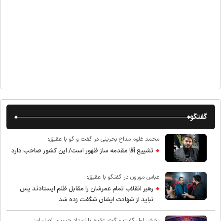
گفتگو
محمد غلوم مداح بحرینی در گفت و گو با عقیق:
تشییع آقا مقدمه ساز ظهور است/ این کشور صاحب دارد
عباس موزون در گفتگو با عقیق:
رهبر انقلاب تمام عمرشان را مقابل ظلم ایستادند پس
نباید از شهادت ایشان شگفت زده شد
بخش اول گفت و گوی عقیق با استاد حسین انصاریان: