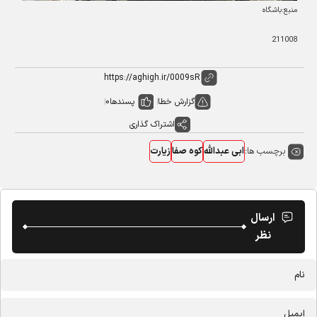
منبع:باشگاه
211008
گزارش خطا
پسندها
0
اشتراک گذاری
برچسب ها:
ابی عبدالله
کوه صفا
زیارت
ارسال
نظر