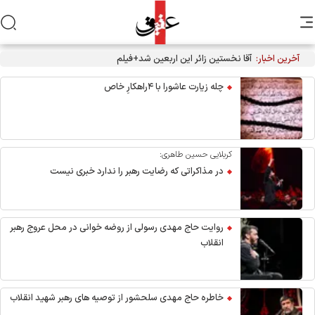
آخرین اخبار:
آقا نخستین زائر این اربعین شد+فیلم
چله زیارت عاشورا با ۴راهکارِ خاص
کربلایی حسین طاهری:
در مذاکراتی که رضایت رهبر را ندارد خبری نیست
روایت حاج مهدی رسولی از روضه خوانی در محل عروج رهبر
انقلاب
خاطره حاج مهدی سلحشور از توصیه های رهبر شهید انقلاب