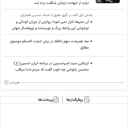
نباید از شهادت ایشان شگفت زده شد
بخش اول گفت و گوی عقیق با استاد حسین انصاریان:
آن منبرها تکرار نمی شود/ روایتی از دوران کودکی و
نوجوانی این واعظ بزرگ و نویسنده و پژوهشگر جهان
اسلام
سه نصیحت مهم حافظ در بیان حجت الاسلام موسوی
مطلق
کربلایی سید امیر‌حسینی در برنامه ایران حسین(ع):
محسن چاوشی چه خوب گفت که مردم خدا مراقب
ماست/ مردم دهن تفرقه افکنان بزنند
بیشتر
پرطرفدارها
پربحث‌ها