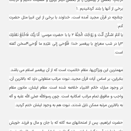
دَرَجاتٍ؛ بعضى از پيامبران را بر بعضى ديگر برترى و فضيلت داديم و درجات
برخى از آن‏ها را بلند گردانيديم .۱
چنانچه در قرآن مجيد آمده است، خداوند با برخى از اين انبيا مثل حضرت
آدم:
يا آدَمُ اسْكُنْ أَنْتَ وَ زَوْجُكَ الْجَنَّةَ ۲ يا با حضرت موسى: أَنَا رَبُّكَ فَاخْلَعْ نَعْلَيْكَ
۳يا در شب معراج با پيغمبر خدا: فَأَوْحى‏ إِلى‏ عَبْدِهِ ما أَوْحى‏۴سخن گفته
است.
مهمترين اين ويژگى‏ها، مقام خاتميت است كه از آن پيغمبر اسلام مى‏ باشد.
بنابراين، بر اساس آيات قرآن مجيد، نبوت مراتب متفاوتى دارد كه بالاترين آن،
در وجود مبارك خاتم الانبياء خلاصه شده است. مقام ايشان، مادون مقام
واجب و مافوق تمام مراتب امكانيه است. چون رسول‏اللَّه صلى الله عليه و آله
به بالاترين مرتبه ممكن نايل شدند، نبوت هم به وجود ايشان ختم گرديد.
حضرت ابراهيم، پس از امتحان‏هاى سه گانه كه با جان و مال و فرزند خويش