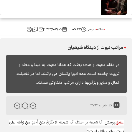
خانه
عمومی
۰۵:۳۲
۱۳۹۳/۰۷/۰۹
مراتب نبوت از ديدگاه شيعيان‏
در مقام دعوت و هدف بعثت كه همانا دعوت به مبدا و معاد و
تربيت جامعه است، همه انبيا يكسان مى‏ باشند. اما در فضيلت،
كمال و ساير ويژگى‏ها داراى مراتب متفاوتى هستند.
کد خبر :
۳۷۹۴۰
عقیق
:پرسش: آيا شيعه بر خلاف آيه شريفه لا نُفَرِّقُ بَيْنَ أَحَدٍ مِنْ رُسُلِهِ براى
نبوت مراتبى قائل است؟