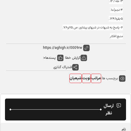
۳- طه / ۱۲.
۴-نجم/۱۰.
۵-بقره/۱۲۴.
۶- پاسخ به شبهات در شبهاى پيشاور، ص ۷۵و۷۶.
منبع:افکار
گزارش خطا
پسندها
0
اشتراک گذاری
برچسب ها:
مراتب
نوبت
شیعیان
ارسال
نظر