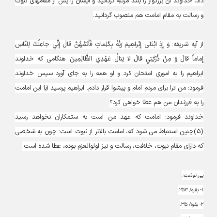
داد، خداوند آن بزرگوار را بلند مرتبه گردانيد و ايشان را پس از مقام‏هاى نبوت
و رسالت به مقام امامت هم منصوب گردانيد.
از آيه شريفه: وَ إِذِ ابْتَلى‏ إِبْراهِيمَ رَبُّهُ بِكَلِماتٍ فَأَتَمَّهُنَّ قالَ إِنِّي جاعِلُكَ لِلنَّاسِ
إِماماً قالَ وَ مِنْ ذُرِّيَّتِي قالَ لا يَنالُ عَهْدِي الظَّالِمِينَ؛ هنگامى كه خداوند
ابراهيم را به امورى امتحان كرد و او همه را به جاى آورد سپس خداوند
فرمود: من ترا براى مردم امام و پيشوا قرار دادم. ابراهيم پرسيد آيا اين امامت
را به فرزندان من هم عطا خواهى كرد؟
خداوند فرمود: امامت كه عهد من است به ستمكاران نخواهد رسيد
(۵)چنين استنباط مى‏ شود كه، امامت بالاتر از نبوت است؛ چون به شخصى
كه داراى مقام نبوت، خلافت، رسالت و نيز اولوالعزم بوده، عطا شده است.
پی نوشت:
۱- بقره/ ۲۵۳.
۲- بقره/ ۳۵.