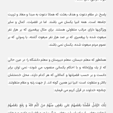
پاسخ: در مقام دعوت و هدف بعثت كه همانا دعوت به مبدا و معاد و تربيت
جامعه است، همه انبيا يكسان مى‏ باشند. اما در فضيلت، كمال و ساير
ويژگى‏ها داراى مراتب متفاوتى هستند. براى مثال پيغمبرى كه بر هزار نفر
مبعوث شده با پيغمبرى كه بر صد هزار نفر مبعوث گشته، با رسولى كه بر
عموم مردم مبعوث شده، يكسان نمى ‏باشند.
همانطور كه معلم دبستان، معلم دبيرستان و معلم دانشگاه را- در عين حالى
كه از يك وزارتخانه و با احكام يكسانى منصوب مى‏ شوند- نمى‏ توان برابر
دانست و بر حسب فضيلت‏ها و كمالاتى كه هر كدام دارند، محل خدمتشان
بالاتر و متفاوت است؛ انبيا نيز همين گونه‏ اند، از جهت رتبه و مقام متفاوتند.
چنانچه خداوند در قرآن كريم مى‏ فرمايد:
تِلْكَ الرُّسُلُ فَضَّلْنا بَعْضَهُمْ عَلى‏ بَعْضٍ مِنْهُمْ مَنْ كَلَّمَ اللَّهُ وَ رَفَعَ بَعْضَهُمْ