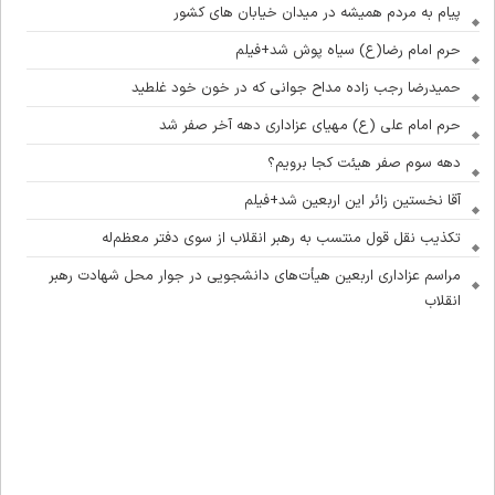
پیام به مردم همیشه در میدان خیابان های کشور
حرم امام رضا(ع) سیاه پوش شد+فیلم
حمیدرضا رجب زاده مداح جوانی که در خون خود غلطید
حرم امام علی (ع) مهیای عزاداری دهه آخر صفر شد
دهه سوم صفر هیئت کجا برویم؟
آقا نخستین زائر این اربعین شد+فیلم
تکذیب نقل قول منتسب به رهبر انقلاب از سوی دفتر معظم‌له
مراسم عزاداری اربعین هیأت‌های دانشجویی در جوار محل شهادت رهبر
انقلاب