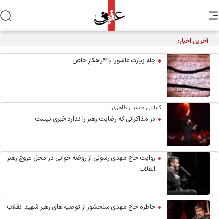
آخرین اخبار:
مراسم عزاداری اربعین هیأت‌های دانشجویی در جوار محل شهادت
رهبر انقلاب
چله زیارت عاشورا با ۴راهکارِ خاص
کربلایی حسین طاهری:
در مذاکراتی که رضایت رهبر را ندارد خبری نیست
روایت حاج مهدی رسولی از روضه خوانی در محل عروج رهبر
انقلاب
خاطره حاج مهدی سلحشور از توصیه های رهبر شهید انقلاب