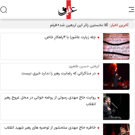
آخرین اخبار:
آقا نخستین زائر این اربعین شد+فیلم
چله زیارت عاشورا با ۴راهکارِ خاص
کربلایی حسین طاهری:
در مذاکراتی که رضایت رهبر را ندارد خبری نیست
روایت حاج مهدی رسولی از روضه خوانی در محل عروج رهبر
انقلاب
خاطره حاج مهدی سلحشور از توصیه های رهبر شهید انقلاب