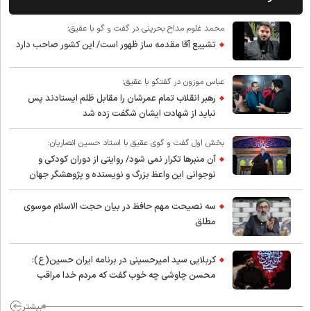
محمد غلوم مداح بحرینی در گفت و گو با عقیق:
تشییع آقا مقدمه ساز ظهور است/ این کشور صاحب دارد
عباس موزون در گفتگو با عقیق:
رهبر انقلاب تمام عمرشان را مقابل ظلم ایستادند پس
نباید از شهادت ایشان شگفت زده شد
بخش اول گفت و گوی عقیق با استاد حسین انصاریان:
آن منبرها تکرار نمی شود/ روایتی از دوران کودکی و
نوجوانی این واعظ بزرگ و نویسنده و پژوهشگر جهان
اسلام
سه نصیحت مهم حافظ در بیان حجت الاسلام موسوی
مطلق
کربلایی سید امیر‌حسینی در برنامه ایران حسین(ع):
محسن چاوشی چه خوب گفت که مردم خدا مراقب
ماست/ مردم دهن تفرقه افکنان بزنند
بیشتر