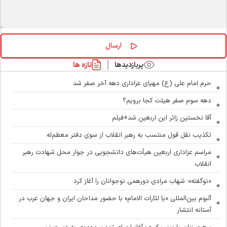
پربازدیدها
تازه ها
حرم امام علی (ع) مهیای عزاداری دهه آخر صفر شد
دهه سوم صفر هیئت کجا برویم؟
آقا نخستین زائر این اربعین شد+فیلم
تکذیب نقل قول منتسب به رهبر انقلاب از سوی دفتر معظم‌له
مراسم عزاداری اربعین هیأت‌های دانشجویی در جوار محل شهادت رهبر
انقلاب
«نوگفته»؛ شهاب مرادی دورهمی نوجوانان را آغاز کرد
آلبوم بین‌المللی «یا لثارات الامام» با حضور مداحان ایران و جهان عرب در
آستانه انتشار