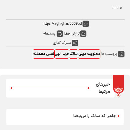
211008
گزارش خطا
پسندها
0
اشتراک گذاری
برچسب ها:
معنویت دینی
سالک
قرب الهی
نفس مطمئنه
خبرهای
مرتبط
چاهی که سالک را می‌بلعد!