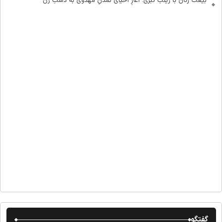
بیعت زنان با زینب کبری؛ آغازِ احیای تمدنِ مهدوی به دستِ زن
گفتگو