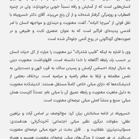
انسان‌هایی است كه از آسایش و رفاه نسبتاً خوبی برخوردارند؛ ولی در چنبره
اضطراب و روزمرگی گرفتار شده‌اند و از آن رنج می‌برند. آقای دكتر خسروپناه با
نقل قولی از "میرچا الیاده"، گفت: معنویت و دینداری و مواجهه انسان با امر
قدسی پدیده‌ای فراگیر است كه به عنوان عنصری ثابت و طبیعی و در
صورت‌های گوناگونی در روح آدمی جلوه‌گر شده است
.
وی با اشاره به اینکه "فلیپ شلدراك" نیز معنویت را عبارت از كل حیات انسان
بر حسب یك رابطه آگاهانه با خدا دانسته است، اظهارداشت: معنویت دینی
به دنبال ایجاد احساس آرامش و رسیدن سالك به قرب الهی و دست‌یابی به
نفس مطمئنه و ارتقا به مقام راضیه و مرضیه است. برخلاف بعضی از
اندیشكده‌ها كه دارای مبانی خاص كاملاً مستقل هستند؛ اندیشكده معنویت
به دلیل ماهیت معنویت و رابطه عمیق آن با مبانی عام؛ عمدتاً كاربست همان
مبانی؛ منبع و منشأ اصلی مبانی عرصه‌ای معنویت است
.
خسروپناه در ادامه سخنانش بیان کرد: مع‌الوصف بر اساس آیات و براهین
عقلی؛ مقولات دیگری نظیر مبانی اجتماعی؛ آخرت‌گرائی؛ هدفمندی؛
مسؤلیت‌پذیری؛ عقلانیت و ... قابل بحث در حوزه مبانی عرصه‌ای معنویت
می‌باشد. در هر صورت از ویژگی‌های مبانی عرصه‌ای معنویت همسو و همراه