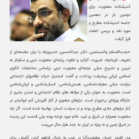
اندیشكده معنویت برای
دومین بار در دهمین
جلسه اندیشكده مطرح و
مورد نقد و بررسی اعضاء
قرار گرفت
.
حجت‌الاسلام والمسلمین دكتر عبدالحسین خسروپناه با بیان مقدمه‌ای از
تعریف، تاریخچه، ضرورت، كاركرد و تفاوت ریشه‌ای معنویت دینی و سكولار به
تبیین و تشریح مبانی عرصه‌ای معنویت دینی براساس مختصات الگوی
اسلامی ایرانی پیشرفت پرداخت و گفت: استمرار حیات نظامهای اجتماعی
نیازمند مبانی معرفت‌شناسی، هستی‌شناسی، انسان‌شناسی و ارزش‌شناسی
است. معنویت به عنوان یكی از مؤلفه های‌ نظام اجتماعی و تمدن بشری از
جایگاه ویژه‌ای برخوردار است. نیازهای معنوی از آغاز آفرینش آدم ابوالبشر در
كنار نیازهای مادی مطرح بوده و در سرشت انسان نهادینه شده است، اگر چه
معنویت همواره در شرق و غرب عالم مورد توجه بوده ولی قدمت این پدیده
در شرق زمین و به ویژه در ایران به چند هزار سال می‌رسد
.
وی افزود: جریان معنویت‌گرا در غرب به دنبال فراهم كردن آرامش برای