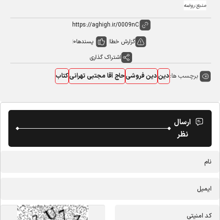
منبع:روضه
گزارش خطا
پسندها
0
اشتراک گذاری
برچسب ها:
دین
دین فروشی
حاج آقا مجتبی تهرانی
کتاب
ارسال
نظر