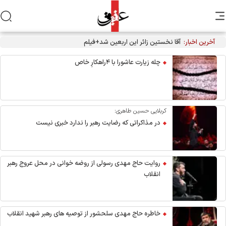
آخرین اخبار:
آقا نخستین زائر این اربعین شد+فیلم
چله زیارت عاشورا با ۴راهکارِ خاص
کربلایی حسین طاهری:
در مذاکراتی که رضایت رهبر را ندارد خبری نیست
روایت حاج مهدی رسولی از روضه خوانی در محل عروج رهبر
انقلاب
خاطره حاج مهدی سلحشور از توصیه های رهبر شهید انقلاب