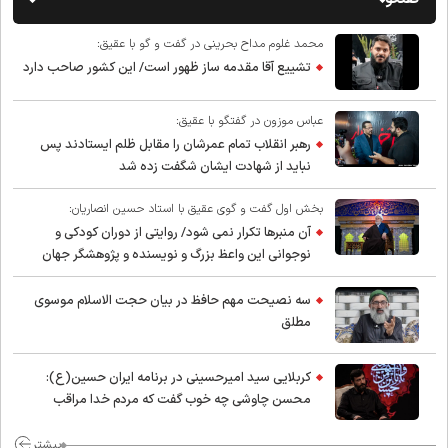
محمد غلوم مداح بحرینی در گفت و گو با عقیق:
تشییع آقا مقدمه ساز ظهور است/ این کشور صاحب دارد
عباس موزون در گفتگو با عقیق:
رهبر انقلاب تمام عمرشان را مقابل ظلم ایستادند پس
نباید از شهادت ایشان شگفت زده شد
بخش اول گفت و گوی عقیق با استاد حسین انصاریان:
آن منبرها تکرار نمی شود/ روایتی از دوران کودکی و
نوجوانی این واعظ بزرگ و نویسنده و پژوهشگر جهان
اسلام
سه نصیحت مهم حافظ در بیان حجت الاسلام موسوی
مطلق
کربلایی سید امیر‌حسینی در برنامه ایران حسین(ع):
محسن چاوشی چه خوب گفت که مردم خدا مراقب
ماست/ مردم دهن تفرقه افکنان بزنند
بیشتر