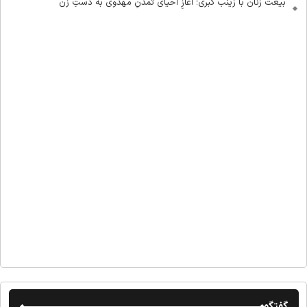
بیعت زنان با زینب کبری؛ آغازِ احیای تمدنِ مهدوی به دستِ زن
گفتگو