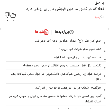
یا حق
فعلا که در کشور ما دین فروشی بازار پر رونقی دارد
پاسخ
0
0
پربازدیدها
تازه ها
حرم امام علی (ع) مهیای عزاداری دهه آخر صفر شد
دهه سوم صفر هیئت کجا برویم؟
آقا نخستین زائر این اربعین شد+فیلم
تکذیب نقل قول منتسب به رهبر انقلاب از سوی دفتر معظم‌له
مراسم عزاداری اربعین هیأت‌های دانشجویی در جوار محل شهادت رهبر
انقلاب
«نوگفته»؛ شهاب مرادی دورهمی نوجوانان را آغاز کرد
آلبوم بین‌المللی «یا لثارات الامام» با حضور مداحان ایران و جهان عرب در
آستانه انتشار