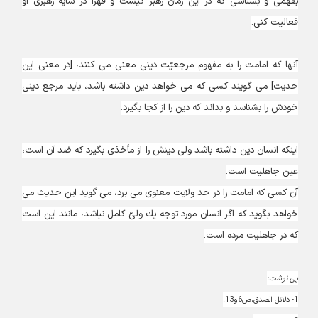
بفهمى و بشناسى كه در اين زمان رهبر كيست و قهراً در سايه رهبرى او
فعاليت كنى.
آنها كه امامت را به مفهوم مرجعيّت دينى معنى مى‏ كنند، [در معنى اين
حديث‏] مى‏ گويند كسى كه مى ‏خواهد دين داشته باشد، بايد مرجع دينى
خودش را بشناسد و بداند كه دين را از كجا بگيرد.
اينكه انسان دين داشته باشد ولى دينش را از مأخذى بگيرد كه ضد آن است،
عين جاهليت است.
آن كسى كه امامت را در حد ولايت معنوى مى‏ برد، مى ‏گويد اين حديث مى
‏خواهد بگويد كه اگر انسان مورد توجه يك ولىّ كامل نباشد، مانند اين است
كه در جاهليت مرده است.
پی نوشت:
1- دلائل الصدق،ص6و13.