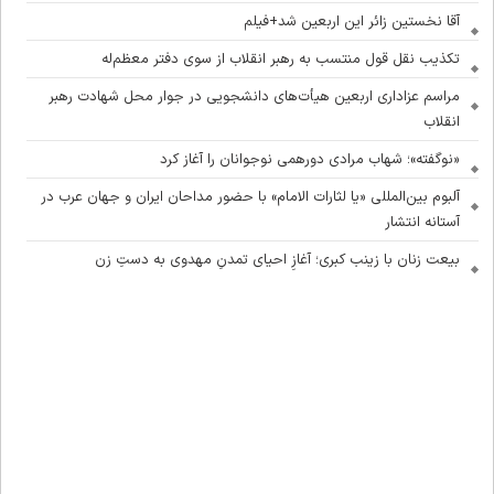
آقا نخستین زائر این اربعین شد+فیلم
تکذیب نقل قول منتسب به رهبر انقلاب از سوی دفتر معظم‌له
مراسم عزاداری اربعین هیأت‌های دانشجویی در جوار محل شهادت رهبر
انقلاب
«نوگفته»؛ شهاب مرادی دورهمی نوجوانان را آغاز کرد
آلبوم بین‌المللی «یا لثارات الامام» با حضور مداحان ایران و جهان عرب در
آستانه انتشار
بیعت زنان با زینب کبری؛ آغازِ احیای تمدنِ مهدوی به دستِ زن