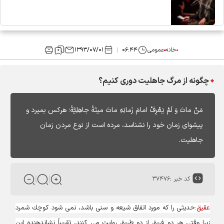
خانه
عمومی
۰۶:۴۴
۱۳۹۳/۰۷/۰۱
چگونه از مرگ جاهلیت دوری کنیم؟
مَنْ ماتَ وَ لَمْ يَعْرِفْ امامَ زَمانِهِ ماتَ ميتَةً جاهِلِيَّةً؛ هركس بميرد و
پيشواى زمان خود را نشناسد، مرده است از نوع مردن زمان
جاهليت.
کد خبر :
۳۷۴۷۶
عقیق
:حديثى را كه مورد اتفاق شيعه و سنى باشد، نمى‏ شود كوچك شمرد
زيرا وقتى هر دو فريق از دو طريق روايت مى‏ كنند، تقريباً نشان‏دهنده اين