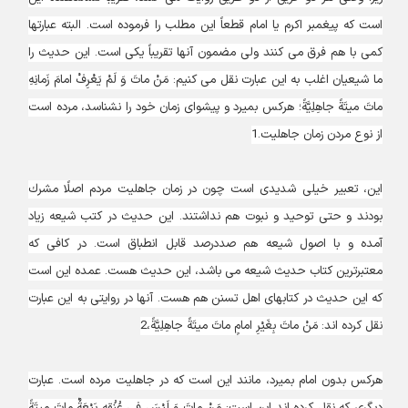
است كه پيغمبر اكرم يا امام قطعاً اين مطلب را فرموده است. البته عبارتها
كمى با هم فرق مى‏ كنند ولى مضمون آنها تقريباً يكى است. اين حديث را
ما شيعيان اغلب به اين عبارت نقل مى‏ كنيم: مَنْ ماتَ وَ لَمْ يَعْرِفْ امامَ زَمانِهِ
ماتَ ميتَةً جاهِلِيَّةً؛ هركس بميرد و پيشواى زمان خود را نشناسد، مرده است
از نوع مردن زمان جاهليت.1
اين، تعبير خيلى شديدى است چون در زمان جاهليت مردم اصلًا مشرك
بودند و حتى توحيد و نبوت هم نداشتند. اين حديث در كتب شيعه زياد
آمده و با اصول شيعه هم صددرصد قابل انطباق است. در كافى كه
معتبرترين كتاب حديث شيعه مى ‏باشد، اين حديث هست. عمده اين است
كه اين حديث در كتابهاى اهل تسنن هم هست. آنها در روايتى به اين عبارت
نقل كرده ‏اند: مَنْ ماتَ بِغَيْرِ امامٍ ماتَ ميتَةً جاهِلِيَّةً،2
هركس بدون امام بميرد، مانند اين است كه در جاهليت مرده است. عبارت