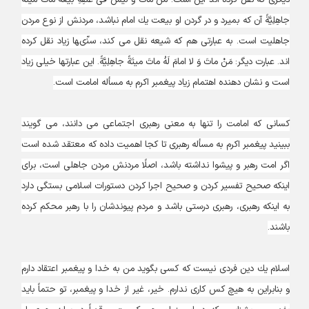
ديگرى كه نقل كرده‏ اند اين است: مَنْ ماتَ وَ لَيْسَ فى عُنُقِهِ بَيْعَةٌ ماتَ ميتَةً
جاهِلِيَّةً آن كه بميرد و در گردن او بيعت يك امام نباشد، مردنش از نوع مردن
جاهليت است. به عبارتى هم كه شيعه نقل مى‏ كند، سنّى‏ها زياد نقل كرده‏
اند. عبارت ديگر: مَنْ ماتَ وَ لا امامَ لَهُ ماتَ ميتَةً جاهِلِيَّةً. اين عبارتها خيلى زياد
است و نشان‏ دهنده اهتمام زياد پيغمبر اكرم به مسأله امامت است.
كسانى كه امامت را تنها به معنى رهبرى اجتماعى مى ‏دانند، مى‏ گويند
ببينيد پيغمبر اكرم به مسأله رهبرى تا كجا اهميت داده كه معتقد شده است
اگر امت رهبر و پيشوا نداشته باشد، اصلًا مردنش مردن جاهلى است، براى
اينكه صحيح تفسير كردن و صحيح اجرا كردن دستورات اسلامى‏ بستگى دارد
به اينكه رهبرى، رهبرى درستى باشد و مردم پيوندشان را با رهبر محكم كرده
باشند.
اسلام يك دين فردى نيست كه كسى بگويد من به خدا و پيغمبر اعتقاد دارم
و بنابراين به هيچ كس كارى ندارم. خير، غير از خدا و پيغمبر، تو حتماً بايد