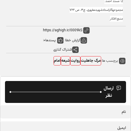
2- مسند احمد.
مجموعه‏آثاراستادشهيدمطهرى، ج‏۴، ص ۷۲۲
منبع:افکار
گزارش خطا
پسندها
0
اشتراک گذاری
برچسب ها:
مرگ جاهلیت
روایت
شیعه
امام
ارسال
نظر