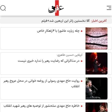
آخرین اخبار:
آقا نخستین زائر این اربعین شد+فیلم
چله زیارت عاشورا با ۴راهکارِ خاص
کربلایی حسین طاهری:
در مذاکراتی که رضایت رهبر را ندارد خبری نیست
روایت حاج مهدی رسولی از روضه خوانی در محل عروج رهبر
انقلاب
خاطره حاج مهدی سلحشور از توصیه های رهبر شهید انقلاب