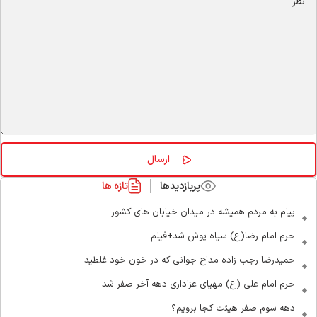
پربازدیدها
تازه ها
پیام به مردم همیشه در میدان خیابان های کشور
حرم امام رضا(ع) سیاه پوش شد+فیلم
حمیدرضا رجب زاده مداح جوانی که در خون خود غلطید
حرم امام علی (ع) مهیای عزاداری دهه آخر صفر شد
دهه سوم صفر هیئت کجا برویم؟