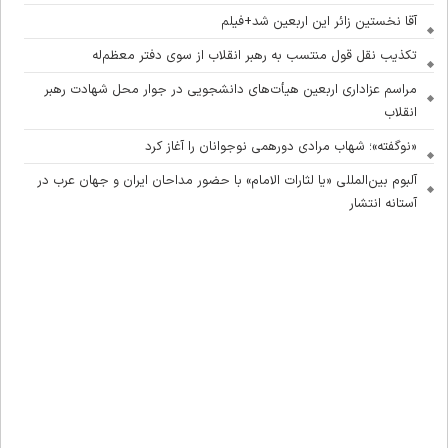
آقا نخستین زائر این اربعین شد+فیلم
تکذیب نقل قول منتسب به رهبر انقلاب از سوی دفتر معظم‌له
مراسم عزاداری اربعین هیأت‌های دانشجویی در جوار محل شهادت رهبر
انقلاب
«نوگفته»؛ شهاب مرادی دورهمی نوجوانان را آغاز کرد
آلبوم بین‌المللی «یا لثارات الامام» با حضور مداحان ایران و جهان عرب در
آستانه انتشار