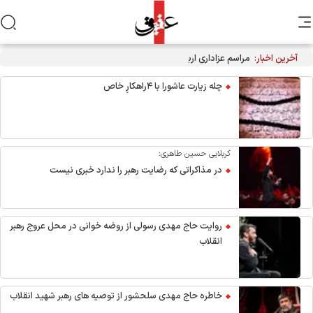
آخرین اخبار:
مراسم عزاداری اربعین هیأت‌های دانشجویی در جوار محل شهادت
رهبر انقلاب
چله زیارت عاشورا با ۴راهکارِ خاص
کربلایی حسین طاهری:
در مذاکراتی که رضایت رهبر را ندارد خبری نیست
روایت حاج مهدی رسولی از روضه خوانی در محل عروج رهبر
انقلاب
خاطره حاج مهدی سلحشور از توصیه های رهبر شهید انقلاب