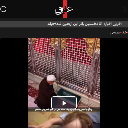
آخرین اخبار:
آقا نخستین زائر این اربعین شد+فیلم
نه
عمومی
Play
Video